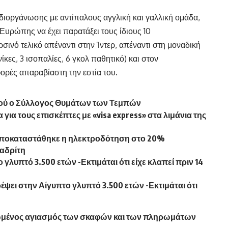
διοργάνωσης με αντίπαλους αγγλική και γαλλική ομάδα,
Ευρώπης να έχει παρατάξει τους ίδιους 10
σινό τελικό απέναντι στην Ίντερ, απέναντι στη μοναδική
ίκες, 3 ισοπαλίες, 6 γκολ παθητικό) και στον
φορές απαραβίαστη την εστία του.
νού ο Σύλλογος Θυμάτων των Τεμπών
για τους επισκέπτες με «visa express» στα λιμάνια της
Αποκαταστάθηκε η ηλεκτροδότηση στο 20%
αδρίτη
γλυπτό 3.500 ετών -Εκτιμάται ότι είχε κλαπεί πριν 14
έψει στην Αίγυπτο γλυπτό 3.500 ετών -Εκτιμάται ότι
ρωμένος αγιασμός των σκαφών και των πληρωμάτων