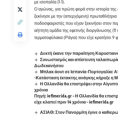
με ισοπαλία (1-1).
Ο αγώνας, για πρώτη φορά στην ιστορία της 
ξεκίνησε με την (απερχόμενη) πρωταθλήτρια 
ποδοσφαιριστές που είχαν ξεκινήσει στον περ
αήττητη ομάδα της εφετινής διοργάνωσης (11 ν
τερματοφύλακα (Ράγια) που είχε κρατήσει 9 
Δεκτή έκανε την παραίτηση Καρυστια
Συνωστισμός και απίστευτη ταλαιπωρία 
Δωδεκανήσου
Μπλακ άουτ σε Ισπανία-Πορτογαλία: 
-Κατάσταση έκτακτης ανάγκης κήρυξε η Μ
Η Ολλανδία θα επιστρέψει στην Αίγυπτο 
χρόνια
Πηγή:
iefimerida.gr
–
Η Ολλανδία θα επιστρ
είχε κλαπεί πριν 14 χρόνια – iefimerida.gr
ΑΣΙΑΘ: Στον Πανορμίτη έγινε ο καθιε