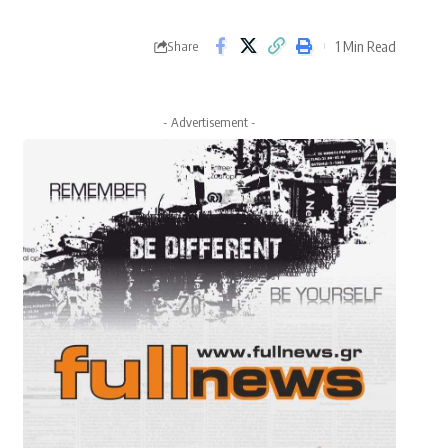
1 Min Read
Share
- Advertisement -