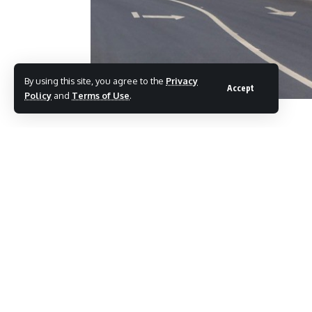
By using this site, you agree to the
Privacy
Accept
Policy
and
Terms of Use
.
Σε υψηλά επίπεδα κινούνται για ένα ακ
το αεροδρόμιο της Ρόδου
Στα €590 δισ. εκτοξεύτηκε το εξωτερικό
Η ΕΥΘΥΤΑ-ΠΑΡΑΤΗΡΗΤΗΡΙΟ ΟΔΙΚΗΣ Α
Αναστάσιμες λαμπάδες στους οδηγούς για
Απαράδεκτη η εξαίρεση της Ρόδου απ
Πρόσκληση υποβολής προτάσεων για 
Αλληλέγγυας Οικονομίας στην Περιφέρεια 