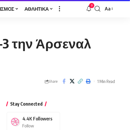
9
ΙΣΜΟΣ
ΑΘΛΗΤΙΚΑ
Aa
Font
Resizer
-3 την Άρσεναλ
1 Min Read
Share
Stay Connected
4.4K
Followers
Follow