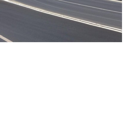
όμα Σαββατοκύριακο οι πτήσεις τσάρτερ σε ό,τι αφορά
 χρέος της χώρας (ΤτΕ)
ΣΦΑΛΕΙΑΣ ΡΟΔΟΥ Μ. Πέμπτη θα μοιράσει
 15η χρονιά!
ό την μείωση των συντελεστών ΦΠΑ
την Επιχορήγηση Φορέων Κοινωνικής και
Νοτίου Αιγαίου απευθύνει ο Περιφερειάρχης