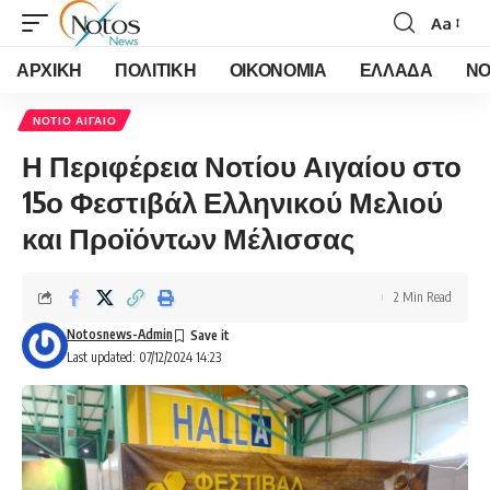
Aa
Font
Resizer
ΑΡΧΙΚΗ
ΠΟΛΙΤΙΚΗ
ΟΙΚΟΝΟΜΙΑ
ΕΛΛΑΔΑ
ΝΟ
ΝΟΤΙΟ ΑΙΓΑΙΟ
Η Περιφέρεια Νοτίου Αιγαίου στο
15ο Φεστιβάλ Ελληνικού Μελιού
και Προϊόντων Μέλισσας
2 Min Read
Notosnews-Admin
Last updated: 07/12/2024 14:23