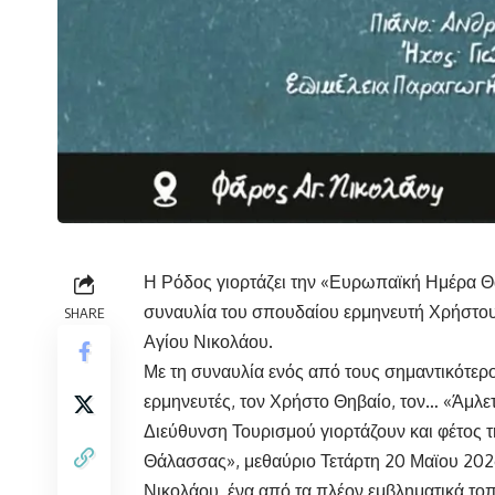
Η Ρόδος γιορτάζει την «Ευρωπαϊκή Ημέρα 
συναυλία του σπουδαίου ερμηνευτή Χρήστου
SHARE
Αγίου Νικολάου.
Με τη συναυλία ενός από τους σημαντικότερ
ερμηνευτές, τον Χρήστο Θηβαίο, τον… «Άμλε
Διεύθυνση Τουρισμού γιορτάζουν και φέτος
Θάλασσας», μεθαύριο Τετάρτη 20 Μαϊου 202
Νικολάου, ένα από τα πλέον εμβληματικά το