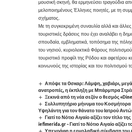
μουσική σκηνή, θα ερμηνεύσει τραγούδια από
μελοποιημένους Έλληνες ποιητές, με τη συμ
σχήματος.
Με τη συγκεκριμένη συναυλία αλλά και άλλες
τουριστικές δράσεις που έχει αναλάβει η δημ
σπουδαία, εμβληματικά, τοπόσημα της πόλη
του νησιού, κυριολεκτικά Φάρους πολιτισμού
τουριστικό προφίλ της Ρόδου και αφετέρου κ
κοινωνούς της ιστορίας και του πολιτισμού τ
Απόψε τα Oσκαρ: Λάμψη, χαβιάρι, μεγάλ
ανατροπές, η έκπληξη με Μπάρμπρα Στρέι
Ξεκινά από τη νέα σεζόν ο θεσμός «Din
Συλλυπητήριο μήνυμα του Κοσμήτορα 
Υψηλάντη για τον θάνατο του Ιατρού Αντ
Γιατί το Νότιο Αιγαίο αξίζει τον τίτλο
iefimerida.gr
–
Γιατί το Νότιο Αιγαίο αξίζε
Υπεγράφη η εργολαβική σύμβαση του 