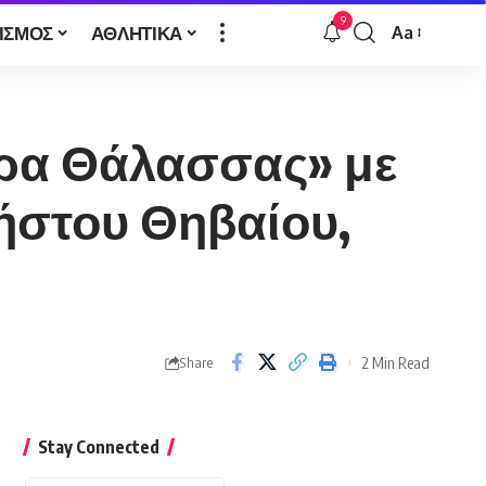
9
ΙΣΜΟΣ
ΑΘΛΗΤΙΚΑ
Aa
Font
Resizer
έρα Θάλασσας» με
ήστου Θηβαίου,
2 Min Read
Share
Stay Connected