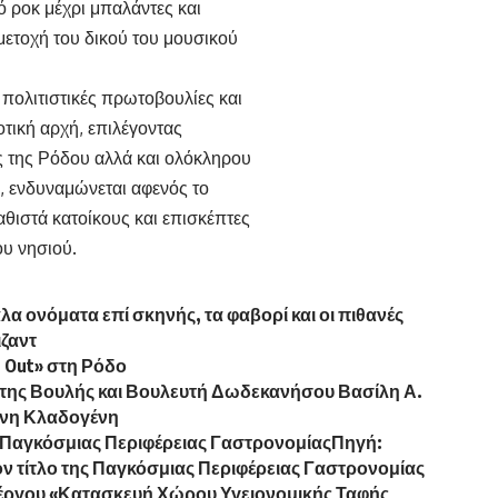
 ροκ μέχρι μπαλάντες και
μετοχή του δικού του μουσικού
 πολιτιστικές πρωτοβουλίες και
οτική αρχή, επιλέγοντας
ς της Ρόδου αλλά και ολόκληρου
, ενδυναμώνεται αφενός το
αθιστά κατοίκους και επισκέπτες
ου νησιού.
α ονόματα επί σκηνής, τα φαβορί και οι πιθανές
ζαντ
e Out» στη Ρόδο
της Βουλής και Βουλευτή Δωδεκανήσου Βασίλη Α.
ώνη Κλαδογένη
 της Παγκόσμιας Περιφέρειας ΓαστρονομίαςΠηγή:
ι τον τίτλο της Παγκόσμιας Περιφέρειας Γαστρονομίας
έργου «Κατασκευή Χώρου Υγειονομικής Ταφής