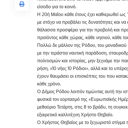
είσοδο για το κοινό.
Η 20ή Μαΐου κάθε έτους έχει καθιερωθεί ω
με στόχο να προβάλει τις δυνατότητες και να 
θάλασσα προσφέρει για την προβολή και πρ
προϊόντος κάθε χώρας, κάθε νησιού, κάθε τ
Πολλώ δε μάλλον της Ρόδου, του μοναδικού
με την τεράστια ναυτική παράδοση, σταυροδ
πολιτισμών και ιστορίας, μην ξεχνάμε την π
ρήση, «10 νήες 10 Ρόδιοι», αλλά και το υπέ
έχουν θαυμάσει οι επισκέπτες του που κατακλ
κάθε χρόνο.
Ο Δήμος Ρόδου λοιπόν τιμώντας αυτή την ισ
φυσικά τον εορτασμό της «Ευρωπαϊκής Ημέρ
μεθαύριο Τετάρτη, στις 8 το βράδυ, τη συγκε
εξαιρετικό καλλιτέχνη Χρήστο Θηβαίο.
Ο Χρήστος Θηβαίος με το ξεχωριστό στίγμα π