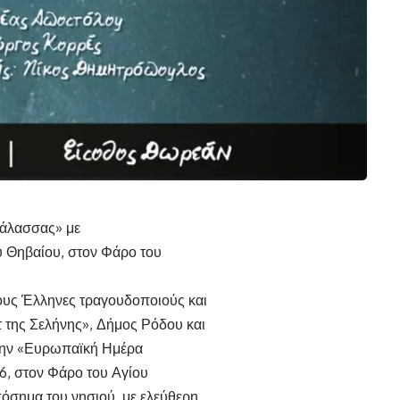
Θάλασσας» με
 Θηβαίου, στον Φάρο του
ους Έλληνες τραγουδοποιούς και
τ της Σελήνης», Δήμος Ρόδου και
 την «Ευρωπαϊκή Ημέρα
6, στον Φάρο του Αγίου
πόσημα του νησιού, με ελεύθερη