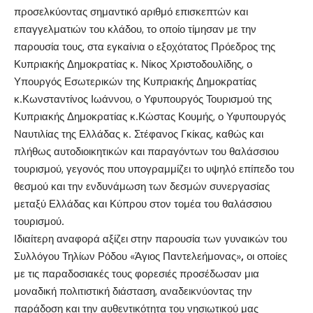
προσελκύοντας σημαντικό αριθμό επισκεπτών και
επαγγελματιών του κλάδου, το οποίο τίμησαν με την
παρουσία τους, στα εγκαίνια ο εξοχότατος Πρόεδρος της
Κυπριακής Δημοκρατίας κ. Νίκος Χριστοδουλίδης, ο
Υπουργός Εσωτερικών της Κυπριακής Δημοκρατίας
κ.Κωνσταντίνος Ιωάννου, ο Υφυπουργός Τουρισμού της
Κυπριακής Δημοκρατίας κ.Κώστας Κουμής, ο Υφυπουργός
Ναυτιλίας της Ελλάδας κ. Στέφανος Γκίκας, καθώς και
πλήθως αυτοδιοικητικών και παραγόντων του θαλάσσιου
τουρισμού, γεγονός που υπογραμμίζει το υψηλό επίπεδο του
θεσμού και την ενδυνάμωση των δεσμών συνεργασίας
μεταξύ Ελλάδας και Κύπρου στον τομέα του θαλάσσιου
τουρισμού.
Ιδιαίτερη αναφορά αξίζει στην παρουσία των γυναικών του
Συλλόγου Τηλίων Ρόδου «Άγιος Παντελεήμονας»
,
οι οποίες
με τις παραδοσιακές τους φορεσιές προσέδωσαν μια
μοναδική πολιτιστική διάσταση, αναδεικνύοντας την
παράδοση και την αυθεντικότητα του νησιωτικού μας