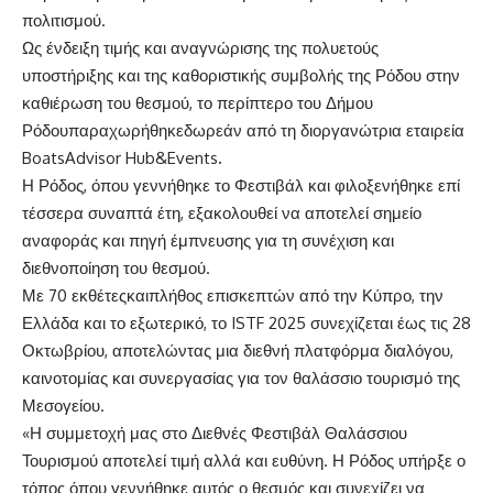
πολιτισμού.
Ως ένδειξη τιμής και αναγνώρισης της πολυετούς
υποστήριξης και της καθοριστικής συμβολής της Ρόδου στην
καθιέρωση του θεσμού, το περίπτερο του Δήμου
Ρόδουπαραχωρήθηκεδωρεάν από τη διοργανώτρια εταιρεία
BoatsAdvisor Hub&Events
.
Η Ρόδος, όπου γεννήθηκε το Φεστιβάλ και φιλοξενήθηκε επί
τέσσερα συναπτά έτη, εξακολουθεί να αποτελεί σημείο
αναφοράς και πηγή έμπνευσης για τη συνέχιση και
διεθνοποίηση του θεσμού.
Με 70 εκθέτεςκαιπλήθος επισκεπτών από την Κύπρο, την
Ελλάδα και το εξωτερικό, το ISTF 2025 συνεχίζεται έως τις 28
Οκτωβρίου, αποτελώντας μια διεθνή πλατφόρμα διαλόγου,
καινοτομίας και συνεργασίας για τον θαλάσσιο τουρισμό της
Μεσογείου.
«Η συμμετοχή μας στο Διεθνές Φεστιβάλ Θαλάσσιου
Τουρισμού αποτελεί τιμή αλλά και ευθύνη. Η Ρόδος υπήρξε ο
τόπος όπου γεννήθηκε αυτός ο θεσμός και συνεχίζει να