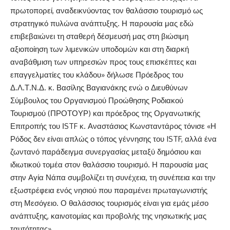
πρωτοπορεί, αναδεικνύοντας τον θαλάσσιο τουρισμό ως
στρατηγικό πυλώνα ανάπτυξης. Η παρουσία μας εδώ
επιβεβαιώνει τη σταθερή δέσμευσή μας στη βιώσιμη
αξιοποίηση των λιμενικών υποδομών και στη διαρκή
αναβάθμιση των υπηρεσιών προς τους επισκέπτες και
επαγγελματίες του κλάδου» δήλωσε Πρόεδρος του
Δ.Λ.Τ.Ν.Δ. κ. Βασίλης Βαγιανάκης ενώ ο Διευθύνων
Σύμβουλος του Οργανισμού Προώθησης Ροδιακού
Τουρισμού (ΠΡΟΤΟΥΡ) και πρόεδρος της Οργανωτικής
Επιτροπής του ΙSTF κ. Αναστάσιος Κωνσταντάρος τόνισε «Η
Ρόδος δεν είναι απλώς ο τόπος γέννησης του ISTF, αλλά ένα
ζωντανό παράδειγμα συνεργασίας μεταξύ δημόσιου και
ιδιωτικού τομέα στον θαλάσσιο τουρισμό. Η παρουσία μας
στην Αγία Νάπα συμβολίζει τη συνέχεια, τη συνέπεια και την
εξωστρέφεια ενός νησιού που παραμένει πρωταγωνιστής
στη Μεσόγειο. Ο θαλάσσιος τουρισμός είναι για εμάς μέσο
ανάπτυξης, καινοτομίας και προβολής της νησιωτικής μας
ταυτότητας».