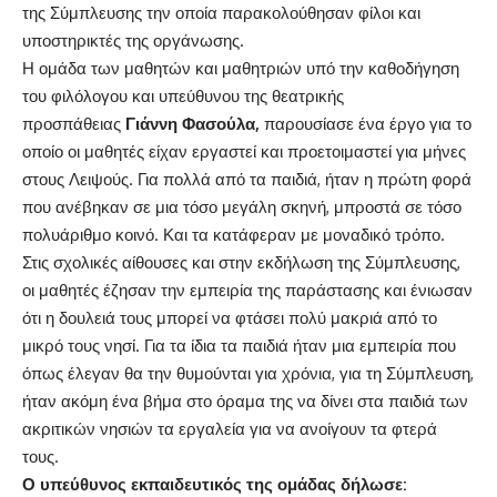
της Σύμπλευσης την οποία παρακολούθησαν φίλοι και
υποστηρικτές της οργάνωσης.
Η ομάδα των μαθητών και μαθητριών υπό την καθοδήγηση
του φιλόλογου και υπεύθυνου της θεατρικής
προσπάθειας
Γιάννη Φασούλα,
παρουσίασε ένα έργο για το
οποίο οι μαθητές είχαν εργαστεί και προετοιμαστεί για μήνες
στους Λειψούς. Για πολλά από τα παιδιά, ήταν η πρώτη φορά
που ανέβηκαν σε μια τόσο μεγάλη σκηνή, μπροστά σε τόσο
πολυάριθμο κοινό. Και τα κατάφεραν με μοναδικό τρόπο.
Στις σχολικές αίθουσες και στην εκδήλωση της Σύμπλευσης,
οι μαθητές έζησαν την εμπειρία της παράστασης και ένιωσαν
ότι η δουλειά τους μπορεί να φτάσει πολύ μακριά από το
μικρό τους νησί. Για τα ίδια τα παιδιά ήταν μια εμπειρία που
όπως έλεγαν θα την θυμούνται για χρόνια, για τη Σύμπλευση,
ήταν ακόμη ένα βήμα στο όραμα της να δίνει στα παιδιά των
ακριτικών νησιών τα εργαλεία για να ανοίγουν τα φτερά
τους.
Ο υπεύθυνος εκπαιδευτικός της ομάδας δήλωσε: