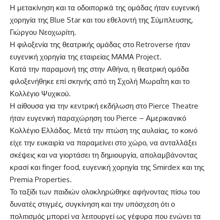
Η μετακίνηση και τα οδοιπορικά της ομάδας ήταν ευγενική
χορηγία της Blue Star και του εθελοντή της Σύμπλευσης,
Γιώργου Νεοχωρίτη.
Η φιλοξενία της θεατρικής ομάδας στο Retroverse ήταν
ευγενική χορηγία της εταιρείας MAMA Project.
Κατά την παραμονή της στην Αθήνα, η θεατρική ομάδα
φιλοξενήθηκε επί σκηνής από τη Σχολή Μωραΐτη και το
Κολλέγιο Ψυχικού.
Η αίθουσα για την κεντρική εκδήλωση στο Pierce Theatre
ήταν ευγενική παραχώρηση του Pierce – Αμερικανικό
Κολλέγιο Ελλάδος. Μετά την πτώση της αυλαίας, το κοινό
είχε την ευκαιρία να παραμείνει στο χώρο, να ανταλλάξει
σκέψεις και να γιορτάσει τη δημιουργία, απολαμβάνοντας
κρασί και finger food, ευγενική χορηγία της Smirdex και της
Premia Properties.
Το ταξίδι των παιδιών ολοκληρώθηκε αφήνοντας πίσω του
δυνατές στιγμές, συγκίνηση και την υπόσχεση ότι ο
πολιτισμός μπορεί να λειτουργεί ως γέφυρα που ενώνει τα