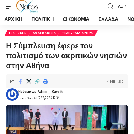
Aa
Font
Resizer
ΑΡΧΙΚΗ
ΠΟΛΙΤΙΚΗ
ΟΙΚΟΝΟΜΙΑ
ΕΛΛΑΔΑ
ΝΟ
FEATURED
ΔΩΔΕΚΑΝΗΣΑ
ΤΕΛΕΥΤΑΙΑ ΑΡΘΡΑ
Η Σύμπλευση έφερε τον
πολιτισμό των ακριτικών νησιών
στην Αθήνα
4 Min Read
Notosnews-Admin
Last updated: 12/12/2025 17:34