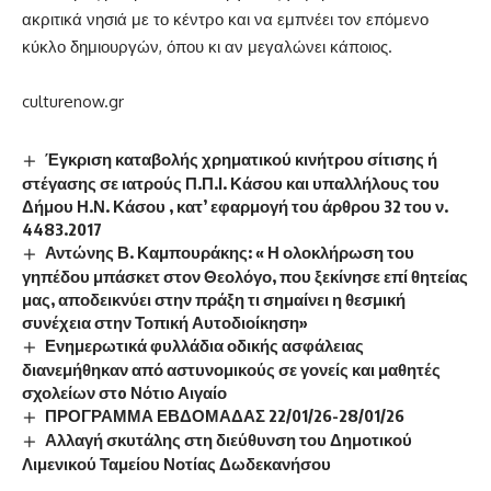
ακριτικά νησιά με το κέντρο και να εμπνέει τον επόμενο
κύκλο δημιουργών, όπου κι αν μεγαλώνει κάποιος.
culturenow.gr
Έγκριση καταβολής χρηματικού κινήτρου σίτισης ή
στέγασης σε ιατρούς Π.Π.Ι. Κάσου και υπαλλήλους του
Δήμου Η.Ν. Κάσου , κατ’ εφαρμογή του άρθρου 32 του ν.
4483.2017
Αντώνης Β. Καμπουράκης: « Η ολοκλήρωση του
γηπέδου μπάσκετ στον Θεολόγο, που ξεκίνησε επί θητείας
μας, αποδεικνύει στην πράξη τι σημαίνει η θεσμική
συνέχεια στην Τοπική Αυτοδιοίκηση»
Ενημερωτικά φυλλάδια οδικής ασφάλειας
διανεμήθηκαν από αστυνομικούς σε γονείς και μαθητές
σχολείων στo Νότιο Αιγαίο
ΠΡΟΓΡΑΜΜΑ ΕΒΔΟΜΑΔΑΣ 22/01/26-28/01/26
Αλλαγή σκυτάλης στη διεύθυνση του Δημοτικού
Λιμενικού Ταμείου Νοτίας Δωδεκανήσου