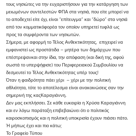
τους νησιώτες να την ευχαριστήσουν για την κατάργηση των
μειωμένων συντελεστών ΦΠΑ στα νησιά, που είτε μπορεί να
το αποδεχτεί είτε όχι, είναι “επίτευγμα” και “δώρο” στα νησιά
απ
ό
τον κομματικ
ό
φορέα τον οποίον υπηρετεί τυφλά ως
πρ
ο
ς τα συμφέροντα των νησιωτών.
Σήμερα, με αφορμή το Τέλος Ανθεκτικότητας, επιχειρεί να
εμφανιστεί ως προστάτιδα – μητέρα των δημάρχων που
επέστρεψαν
και στην ίδια
,
την απόφαση (και δική της, αφού
σωστά το υπερψήφισε) του Περιφερειακού Συμβουλίου να
δεσμευτεί το Τέλος Ανθεκτικότητας υπέρ τους!
Όταν η φαιδρότητα πάει χέρι – χέρι με την πολιτική
αθλιότητα, τότε το αποτέλεσμα είναι ανακοινώσεις σαν την
σημερινή της
κας
Καραγιάννη.
Δεν μας εκπλήσσει. Σε κάθε ευκαιρία η Χρύσα Καραγιάννη
και εν λόγω παράταξη επιβεβαιώνει ότι ο πολιτικός
καιροσκοπισμός και η πολιτική υποκρισία έχουν πιάσει πάτο.
Ή μήπως έχει και πιο κάτω;
Το Γραφείο Τύπου