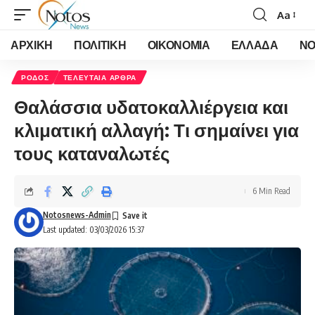
Aa
Font
Resizer
ΑΡΧΙΚΗ
ΠΟΛΙΤΙΚΗ
ΟΙΚΟΝΟΜΙΑ
ΕΛΛΑΔΑ
ΝΟ
ΡΟΔΟΣ
ΤΕΛΕΥΤΑΙΑ ΑΡΘΡΑ
Θαλάσσια υδατοκαλλιέργεια και
κλιματική αλλαγή: Τι σημαίνει για
τους καταναλωτές
6 Min Read
Notosnews-Admin
Last updated: 03/03/2026 15:37