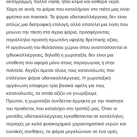
ακτογραμμή, πολλά νησιά, ήπιο κλίμα και καθαρά νερά.
Χάρη σε αυτά, τα ψάρια που καταλήγουν στο πιάτο μας είναι
φρέσκα και ποιοτικά. Τα ψάρια υδατοκαλλιέργειας δεν είναι
απλώς μια διατροφική επιλογή, αλλά αποτελεί μια λύση που
μειώνει την πίεση στα άγρια ψάρια, προσφέροντας
παράλληλα προσιτή πρωτεΐνη υψηλής θρεπτικής αξίας.
Η οργάνωση του θαλάσσιου χώρου όπου αναπτύσσονται οι
ιχθυοκαλλιέργειες, δηλαδή η χωροταξία, δεν είναι μια
υπόθεση που αφορά μόνο στους παραγωγούς ή στην
πολιτεία. Αγγίζει άμεσα όλους τους καταναλωτές που
επιλέγουν ψάρια υδατοκαλλιέργειας. Η χωροταξική
οργάνωση αποφέρει τρία βασικά οφέλη για τους
καταναλωτές, τα οποία αξίζει να γνωρίζουμε.
Πρώτον, η χωροταξία συνδέεται άρρηκτα με την ποιότητα
του προϊόντος που καταλήγει στο τραπέζι μας. Όταν οι
μονάδες υδατοκαλλιέργειας εγκαθίστανται σε κατάλληλες
περιοχές με καλά φυσικοχημικά χαρακτηριστικά νερών και
ευνοϊκές συνθήκες, τα ψάρια μεγαλώνουν σε ένα υγιές