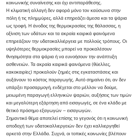
κοινωνικής συναίνεσης και όχι αντιπαράθεσης.
Η κλιματική αλλαγή δεν αφορά μόνο τον καύσωνα στην
πόλη ή τις πλημμύρες, αλλά επηρεάζει άμεσα και τα ψάρια
ως τροφή. Η άνοδος της θερμοκρασίας της θάλασσας, η
οξίνιση των υδάτων και τα ακραία καιρικά φαινόμενα
επηρεάζουν την υδατοκαλλιέργεια με πολλούς τρόπους. Οι
υψηλότερες θερμοκρασίες μπορεί να προκαλέσουν
θνησιμότητα στα ψάρια ή να ευνοήσουν την ανάπτυξη
ασθενειών. Τα ακραία καιρικά φαινόμενα (θύελλες,
κακοκαιρίες) προκαλούν ζημιές στις εγκαταστάσεις και
αυξάνουν το κόστος παραγωγής. Αυτό σημαίνει ότι, αν δεν
υπάρξει προσαρμογή, ενδέχεται στο μέλλον να δούμε,
μειωμένη παραγωγή ελληνικών ψαριών, αυξήσεις των τιμών
και μεγαλύτερη εξάρτηση από εισαγωγές, σε ένα κλάδο με
θετικό πρόσημο εξαγωγών – εισαγωγών.
Σημαντικό θέμα αποτελεί επίσης το γεγονός ότι η κοινωνική
αποδοχή των υδατοκαλλιεργειών δεν έχει καλλιεργηθεί
αρκετά στην Ελλάδα. Συχνά, οι τοπικές κοινωνίες βλέπουν