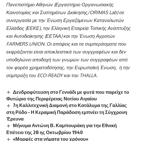
Πανεπιστήμιο Αθηνών (Εργαστήριο Οργανωσιακής
Καινοτομίας και Συστημάτων Διοίκησης/ORIMAS Lab) σε
συνεργασία με την Ένωση Εργαζόμενων Καταναλωτών
Ελλάδας (ΕΕΚΕ), την Ελληνική Εταιρεία Τοπικής Ανάπτυξης
και Αυτοδιοίκησης (ΕΕΤΑΑ) και την Ένωση Αγροτών
FARMERS UNION. Οι απόψεις και τα συμπεράσματα που
εκφράζονται είναι αποκλειστικά των συγγραφέων και δεν
υποδηλώνει αποδοχή των γνωμών των συγγραφέων από
τον φορέα χρηματοδότησης, την Ευρωπαϊκή Ένωση, ή την
σύμπραξη του ECO-READY και του THALLA.
Δενδροφύτευση στο Γεννάδι με φυτά που παρείχε το
Φυτώριο της Περιφέρειας Νοτίου Αιγαίου
7η Καλλιτεχνική Διαμονή στο Κατάλυμα της Γαλλίας
στη Ρόδο – Η Κεραμική Παράδοση εμπνέει τη Σύγχρονη
Έρευνα
Μήνυμα Αντώνη Β. Καμπουράκη για την Εθνική
Επέτειο της 28 ης Οκτωβρίου 1940
«Μορφές στα νήματα του χρόνου»