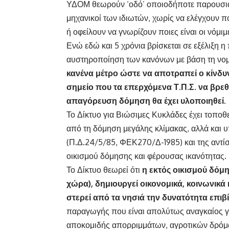
ΥΔΟΜ θεωρούν ‘οδό’ οποιοδήποτε παρουσιάζ
μηχανικοί των ιδιωτών, χωρίς να ελέγχουν πο
ή οφείλουν να γνωρίζουν ποιες είναι οι νόμιμ
Ενώ εδώ και 5 χρόνια βρίσκεται σε εξέλιξη 
αυστηροποίηση των κανόνων με βάση τη νομ
κανένα μέτρο ώστε να αποτραπεί ο κίνδυν
σημείο που τα επερχόμενα Τ.Π.Σ
. να βρε
απαγόρευση δόμηση θα έχει υλοποιηθεί.
Το Δίκτυο για Βιώσιμες Κυκλάδες έχει τοποθ
από τη δόμηση μεγάλης κλίμακας, αλλά και 
(Π.Δ.24/5/85, ΦΕΚ270/Δ-1985) και της αντί
οικισμού δόμησης και φέρουσας ικανότητας.
Το Δίκτυο θεωρεί ότι
η εκτός οικισμού δόμ
χώρα), δημιουργεί οικονομικά, κοινωνικ
στερεί από τα νησιά την δυνατότητα επι
παραγωγής που είναι απολύτως αναγκαίος για
αποκομιδής απορριμμάτων, αγροτικών δρόμων