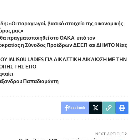
ίδη: «Οι παραγωγοί, βασικό στοιχείο της οικονομικής
ώρας μας»
ου) θα πραγματοποιηθεί στο ΟΑΚΑ υπό τον
οκρατίας η Σύνοδος Προέδρων ΔΕΕΠ και ΔΗΜΤΟ Νέας
 IALISOU LADIES ΓΙΑ ΔΙΚΑΣΤΙΚΗ ΔΙΚΑΙΩΣΗ ΜΕ ΤΗΝ
ΟΠΗΣ ΤΗΣ ΕΠΟ
φταίει
Αλέξανδρου Παπαδιαμάντη
Facebook
NEXT ARTICLE