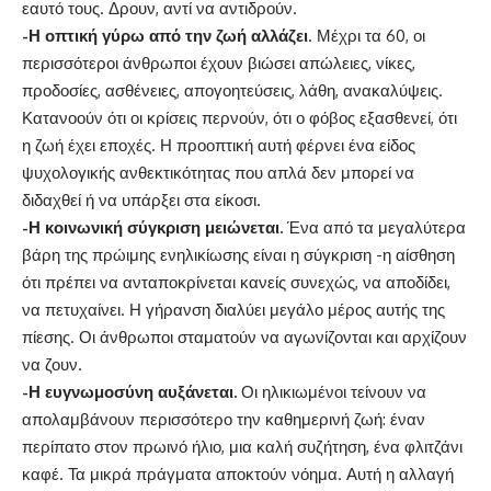
εαυτό τους. Δρουν, αντί να αντιδρούν.
-Η οπτική γύρω από την ζωή αλλάζει
. Μέχρι τα 60, οι
περισσότεροι άνθρωποι έχουν βιώσει απώλειες, νίκες,
προδοσίες, ασθένειες, απογοητεύσεις, λάθη, ανακαλύψεις.
Κατανοούν ότι οι κρίσεις περνούν, ότι ο φόβος εξασθενεί, ότι
η ζωή έχει εποχές. Η προοπτική αυτή φέρνει ένα είδος
ψυχολογικής ανθεκτικότητας που απλά δεν μπορεί να
διδαχθεί ή να υπάρξει στα είκοσι.
-Η κοινωνική σύγκριση μειώνεται.
Ένα από τα μεγαλύτερα
βάρη της πρώιμης ενηλικίωσης είναι η σύγκριση -η αίσθηση
ότι πρέπει να ανταποκρίνεται κανείς συνεχώς, να αποδίδει,
να πετυχαίνει. Η γήρανση διαλύει μεγάλο μέρος αυτής της
πίεσης. Οι άνθρωποι σταματούν να αγωνίζονται και αρχίζουν
να ζουν.
-Η ευγνωμοσύνη αυξάνεται.
Οι ηλικιωμένοι τείνουν να
απολαμβάνουν περισσότερο την καθημερινή ζωή: έναν
περίπατο στον πρωινό ήλιο, μια καλή συζήτηση, ένα φλιτζάνι
καφέ. Τα μικρά πράγματα αποκτούν νόημα. Αυτή η αλλαγή