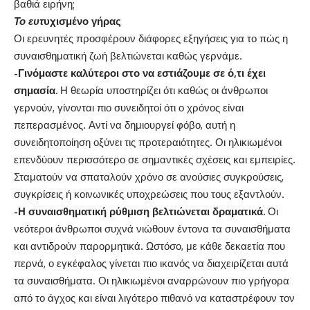
βαθιά ειρήνη;
Το ευτ
υχισμένο γήρας
Οι ερευνητές προσφέρουν διάφορες εξηγήσεις για το πώς η
συναισθηματική ζωή βελτιώνεται καθώς γερνάμε.
-Γινόμαστε καλύτεροι στο να εστιάζουμε σε ό,τι έχει
σημασία.
Η θεωρία υποστηρίζει ότι καθώς οι άνθρωποι
γερνούν, γίνονται πιο συνειδητοί ότι ο χρόνος είναι
πεπερασμένος. Αντί να δημιουργεί φόβο, αυτή η
συνειδητοποίηση οξύνει τις προτεραιότητες. Οι ηλικιωμένοι
επενδύουν περισσότερο σε σημαντικές σχέσεις και εμπειρίες.
Σταματούν να σπαταλούν χρόνο σε ανούσιες συγκρούσεις,
συγκρίσεις ή κοινωνικές υποχρεώσεις που τους εξαντλούν.
-Η συναισθηματική ρύθμιση βελτιώνεται δραματικά.
Οι
νεότεροι άνθρωποι συχνά νιώθουν έντονα τα συναισθήματα
και αντιδρούν παρορμητικά. Ωστόσο, με κάθε δεκαετία που
περνά, ο εγκέφαλος γίνεται πιο ικανός να διαχειρίζεται αυτά
τα συναισθήματα. Οι ηλικιωμένοι αναρρώνουν πιο γρήγορα
από το άγχος και είναι λιγότερο πιθανό να καταστρέφουν τον