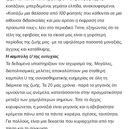
κοιτάζουν, μπερδεμένοι, γεμάτοι ελπίδα, ανακουφισμένοι.
«
Κοιτάζω μια θάλασσα από 100 φοιτητές που κάθονται σε μια
αίθουσα διδασκαλίας και μου αρέσει η έκφραση στα
πρόσωπά τους
», λέει στο περιοδικό Time, εξηγώντας ότι τα
τέλη της εφηβείας και τα είκοσί μας είναι η χειρότερη
περίοδος της ζωής μας -με τα υψηλότερα ποσοστά μοναξιάς,
άγχους και κατάθλιψης.
Η καμπύλη U της ευτυχίας
Τα δεδομένα υποστηρίζουν τον ισχυρισμό της. Μεγάλες,
διαπολιτισμικές μελέτες αποκαλύπτουν μια σταθερή
καμπύλη U της συναισθηματικής ευημερίας σε όλη τη
διάρκεια της ζωής. Τα 20 μας χρόνια -παρά το γεγονός ότι
υμνούνται ως ανέμελα, κατατάσσονται στην πραγματικότητα
μεταξύ των χαμηλότερων σημείων. Τότε το άγχος
κορυφώνεται, η μοναξιά είναι γεγονός και η αβεβαιότητα
κρέμεται πάνω από τα πάντα: καριέρα, σχέσεις, ταυτότητα.
Για πολλούς, είναι μια δεκαετία που κυριαρχείται από την
πίεση και τη σύγκριση.