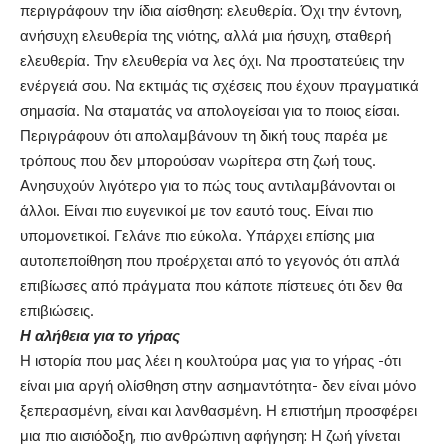
περιγράφουν την ίδια αίσθηση: ελευθερία. Όχι την έντονη,
ανήσυχη ελευθερία της νιότης, αλλά μια ήσυχη, σταθερή
ελευθερία. Την ελευθερία να λες όχι. Να προστατεύεις την
ενέργειά σου. Να εκτιμάς τις σχέσεις που έχουν πραγματικά
σημασία. Να σταματάς να απολογείσαι για το ποιος είσαι.
Περιγράφουν ότι απολαμβάνουν τη δική τους παρέα με
τρόπους που δεν μπορούσαν νωρίτερα στη ζωή τους.
Ανησυχούν λιγότερο για το πώς τους αντιλαμβάνονται οι
άλλοι. Είναι πιο ευγενικοί με τον εαυτό τους. Είναι πιο
υπομονετικοί. Γελάνε πιο εύκολα. Υπάρχει επίσης μια
αυτοπεποίθηση που προέρχεται από το γεγονός ότι απλά
επιβίωσες από πράγματα που κάποτε πίστευες ότι δεν θα
επιβιώσεις.
Η αλήθεια για το γήρας
Η ιστορία που μας λέει η κουλτούρα μας για το γήρας -ότι
είναι μια αργή ολίσθηση στην ασημαντότητα- δεν είναι μόνο
ξεπερασμένη, είναι και λανθασμένη. Η επιστήμη προσφέρει
μια πιο αισιόδοξη, πιο ανθρώπινη αφήγηση: Η ζωή γίνεται