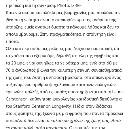
την πίεση και τη σύγκριση. Photo: 123RF
Και ενώ ακόμα και ολόκληρες βιομηχανίες μας πουλάνε την
ιδέα ότι η νεότητα είναι το αποκορύφωμα της ανθρώπινης
ύπαρξης, εμείς αναρωτιόμαστε τι κάνουμε λάθος και δεν το
απολαμβάνουμε. Στην πραγματικότητα, η απάντηση είναι
τίποτα.
Όλο και περισσότερες μελέτες μας δείχνουν ουσιαστικά, ότι
τα χρόνια που εξυμνούμε, δηλαδή τα τέλη της εφηβείας και
τα 20 μας, είναι συνήθως τα χειρότερά μας, ενώ στα 60 με
70 ο άνθρωπος βιώνει την καλύτερη στιγμή, συναισθηματικά,
της ζωής του. Αυτή η αντίφαση βρίσκεται στο επίκεντρο ενός
αυξανόμενου αριθμού ψυχολογικών και κοινωνιολογικών
ερευνών, πολλές από τις οποίες υποστηρίζονται από τη Laura
Carstensen, καθηγήτρια ψυχολογίας και ιδρυτική διευθύντρια
του Stanford Center on Longevity. Η ίδια, όταν διδάσκει
στους φοιτητές της, ξεκινά με μια φράση που πάντα προκαλεί
σοκ: «
Αυτά δεν είναι τα καλύτερα χρόνια της ζωής σας. Αυτά
έρχονται πολύ, πολύ αργότερα
». Οι φοιτητές της την