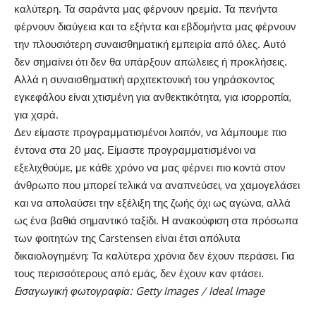
καλύτερη. Τα σαράντα μας φέρνουν ηρεμία. Τα πενήντα
φέρνουν διαύγεια και τα εξήντα και εβδομήντα μας φέρνουν
την πλουσιότερη συναισθηματική εμπειρία από όλες. Αυτό
δεν σημαίνει ότι δεν θα υπάρξουν απώλειες ή προκλήσεις.
Αλλά η συναισθηματική αρχιτεκτονική του γηράσκοντος
εγκεφάλου είναι χτισμένη για ανθεκτικότητα, για ισορροπία,
για χαρά.
Δεν είμαστε προγραμματισμένοι λοιπόν, να λάμπουμε πιο
έντονα στα 20 μας. Είμαστε προγραμματισμένοι να
εξελιχθούμε, με κάθε χρόνο να μας φέρνει πιο κοντά στον
άνθρωπο που μπορεί τελικά να αναπνεύσει, να χαμογελάσει
και να απολαύσει την εξέλιξη της ζωής όχι ως αγώνα, αλλά
ως ένα βαθιά σημαντικό ταξίδι. Η ανακούφιση στα πρόσωπα
των φοιτητών της Carstensen είναι έτσι απόλυτα
δικαιολογημένη: Τα καλύτερα χρόνια δεν έχουν περάσει. Για
τους περισσότερους από εμάς, δεν έχουν καν φτάσει.
Eισαγωγική φωτογραφία: Getty Images / Ideal Image