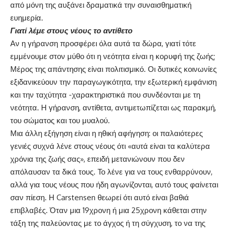
από μόνη της αυξάνει δραματικά την συναισθηματική
ευημερία.
Γιατί λέμε στους νέους το αντίθετο
Αν η γήρανση προσφέρει όλα αυτά τα δώρα, γιατί τότε
εμμένουμε στον μύθο ότι η νεότητα είναι η κορυφή της ζωής;
Μέρος της απάντησης είναι πολιτισμικό. Οι δυτικές κοινωνίες
εξιδανικεύουν την παραγωγικότητα, την εξωτερική εμφάνιση
και την ταχύτητα -χαρακτηριστικά που συνδέονται με τη
νεότητα. Η γήρανση, αντίθετα, αντιμετωπίζεται ως παρακμή,
του σώματος και του μυαλού.
Μια άλλη εξήγηση είναι η ηθική αφήγηση: οι παλαιότερες
γενιές συχνά λένε στους νέους ότι «αυτά είναι τα καλύτερα
χρόνια της ζωής σας», επειδή μετανιώνουν που δεν
απόλαυσαν τα δικά τους. Το λένε για να τους ενθαρρύνουν,
αλλά για τους νέους που ήδη αγωνίζονται, αυτό τους φαίνεται
σαν πίεση. Η Carstensen θεωρεί ότι αυτό είναι βαθιά
επιβλαβές. Όταν μια 19χρονη ή μια 25χρονη κάθεται στην
τάξη της παλεύοντας με το άγχος ή τη σύγχυση, το να της