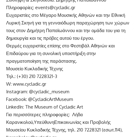
Πληροφορίες:
events
@
cycladic
.
gr
Ευχαριστίες στο Μέγαρο Μουσικής Αθηνών και την Εθνική
Λυρική Σκηνή για τη γενναιόδωρη παραχώρηση των χώρων
τους στον Δημήτρη Παπαϊωάννου και την ομάδα του για τη
δημιουργία και τις πρόβες αυτού του έργου.
Θερμές ευχαριστίες επίσης στο Φεστιβάλ Αθηνών και
Επιδαύρου για τη συνολική υποστήριξη στην
πραγματοποίηση της παράστασης.
Μουσείο Κυκλαδικής Τέχνης
Τηλ
.: (+30) 210 7228321-3
W:
www.cycladic.gr
Instagram:
@c
ycladic_museum
Facebook:
@C
ycladicArtMuseum
LinkedIn: The Museum of Cycladic Art
Για περισσότερες πληροφορίες: Λήδα
Καρανικολού,
Y
πεύθυνη
Επικοινωνίας και Προβολής
Μουσείου Κυκλαδικής Τέχνης,
τηλ
. 210 7228321 (εσωτ.114),