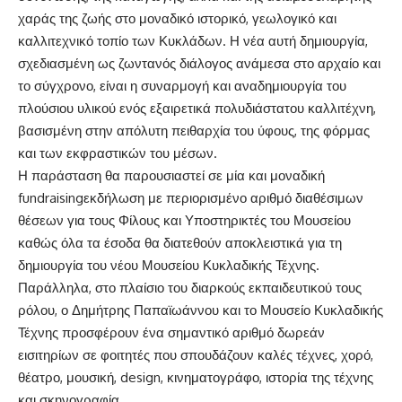
χαράς
της ζωής
στο μοναδικό ιστορικ
ό
, γεωλογικ
ό
και
καλλιτεχνικ
ό τοπίο των Κυκλάδων.
Η νέα αυτή δημιουργία,
σχεδιασμένη ως ζωντανός διάλογος ανάμεσα στο αρχαίο και
το σύγχρονο, είναι η συναρμογή και αναδημιουργία του
πλούσιου
υλικού ενός
εξαιρετικά
πολυδιάστατου καλλιτέχνη,
βασισμ
ένη στην απόλυτη
πειθαρχία του ύφους, της φόρμας
και των
εκφραστικών του
μέσων.
Η παράσταση θα παρουσιαστεί σε μία και μοναδική
fundraising
εκδήλωση με περιορισμένο αριθμ
ό
διαθέσιμων
θέσεων
για τους Φίλους και Υποστηρικτές του Μουσείου
καθώς όλα τα έσοδα θα διατεθούν
αποκλειστικά
για τη
δημιουργία του νέου Μουσείου Κυκλαδικής Τέχνης.
Παράλληλα,
στο
πλαίσιο του διαρκούς εκπαιδευτικού τους
ρόλου, ο Δημήτρης Παπαϊωάννου και το Μουσείο Κυκλαδικής
Τέχνης προσφέρουν ένα σημαντικό αριθμό δωρεάν
εισιτηρίων σε φοιτητές που σπουδάζουν καλές τέχνες, χορό,
θέατρο, μουσική, design, κινηματογράφο, ιστορία της τέχνης
και σκηνογραφία.