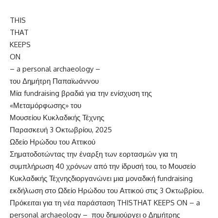
THIS
THAT
KEEPS
ON
– a personal archaeology –
του Δημήτρη Παπαϊωάννου
Μία
fundraising
βραδιά για την ενίσχυση της
«Μεταμόρφωσης» του
Μουσείου Κυκλαδικής Τέχνης
Παρασκευή 3 Οκτωβρίου, 2025
Ωδείο Ηρώδου του Αττικού
Σηματοδοτώντας την έναρξη των εορτασμών για τη
συμπλήρωση 40 χρόνων από την ίδρυσή του, το
Μουσείο
Κυκλαδικής Τέχνης
διοργανώνει μια
μοναδική
fundraising
εκδήλωση
στο Ωδείο Ηρώδου του Αττικού
στις 3 Οκτωβρίου
.
Πρόκειται για
τη νέα παράσταση
THIS
THAT
KEEPS
ON
–
a
personal
archaeology
–
που δημιούργ
ει
ο
Δημήτρη
ς