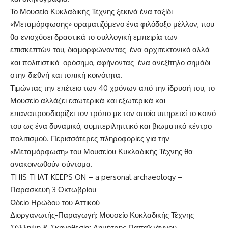
Το Μουσείο Κυκλαδικής Τέχνης ξεκινά ένα ταξίδι
«Μεταμόρφωσης» οραματιζόμενο ένα φιλόδοξο μέλλον, που
θα ενισχύσει δραστικά το συλλογική εμπειρία των
επισκεπτών του, διαμορφώνοντας ένα αρχιτεκτονικό αλλά
και πολιτιστικό ορόσημο, αφήνοντας ένα ανεξίτηλο σημάδι
στην διεθνή και τοπική κοινότητα.
Τιμώντας την επέτειο των 40 χρόνων από την ίδρυσή του, το
Μουσείο
αλλάζει εσωτερικά και εξωτερικά και
επαναπροσδιορίζει τον τρόπο με τον οποίο υπηρετεί το κοινό
του ως ένα δυναμικό, συμπεριληπτικό και βιωματικό κέντρο
πολιτισμού.
Περισσότερες
πληροφορίες για την
«Μεταμόρφωση» του
Μουσείο
υ
Κ
υκ
λαδικής Τέχνης
θα
ανακοινωθούν σύντομα.
THIS THAT KEEPS ON
–
a personal archaeology
–
Παρασκευή 3 Οκτωβρίου
Ωδείο Ηρώδου του
Αττικού
Διοργανωτής-Παραγωγή: Μουσείο Κυκλαδικής Τέχνης
Σύλληψη & Σκηνοθεσία: Δημήτρης Παπαϊωάννου