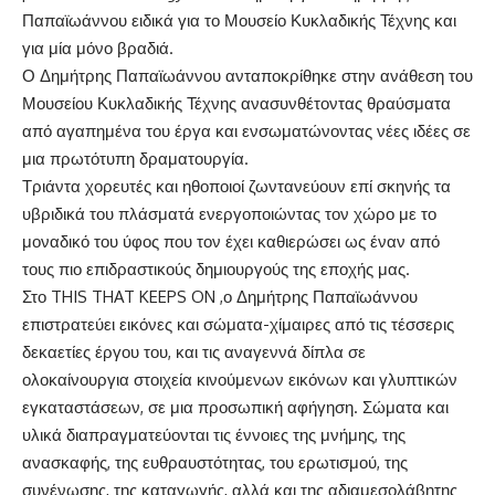
Παπαϊωάννου
ειδικά για το Μουσείο Κυκλαδικής Τέχνης
και
για μ
ί
α μόνο
βραδιά
.
Ο Δημήτρης Παπαϊωάννου ανταποκρίθηκε στην ανάθεση
του
Μουσείου Κυκλαδικής Τέχνης
ανασυνθέτοντας
θρα
ύ
σματα
από
αγαπημένα του έργα και ενσωματώνοντας
νέες ιδέες σε
μια πρωτότυπη δραματουργία.
Τριάντα χορευτές και ηθοποιοί
ζωντανεύουν
επί σκηνής
τα
υβριδικά
του
πλάσματ
ά
ενεργοποιώντας τον χώρο με το
μοναδικό
του
ύφος που τον έχει καθιερώσει ως έναν από
τους πιο επιδραστικούς δημιουργούς της εποχής μας.
Σ
το
THIS
THAT
KEEPS
ON
,
ο
Δημήτρης Παπαϊωάννου
επιστρατεύει εικόνες και σώματα-χίμαιρες από τις τέσσερις
δεκαετίες έργου του
,
και
τις
αναγενν
ά
δ
ί
πλα σε
ολοκα
ί
νουργια
στοιχεία κινούμενων εικόνω
ν
και γλυπτικών
εγκαταστάσεων, σε μια προσωπική
αφήγηση
. Σώματα και
υλικά διαπραγματεύονται τις έννοιες της μνήμης, της
ανασκαφής, της ευθραυστότητας, του ερωτισμού, της
συνένωσης, της καταγωγής, αλλά και της
αδιαμεσολάβητης