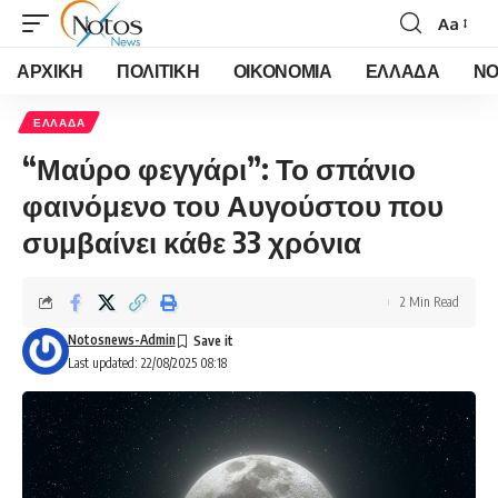
Aa
Font
Resizer
ΑΡΧΙΚΗ
ΠΟΛΙΤΙΚΗ
ΟΙΚΟΝΟΜΙΑ
ΕΛΛΑΔΑ
ΝΟ
ΕΛΛΑΔΑ
“Μαύρο φεγγάρι”: Το σπάνιο
φαινόμενο του Αυγούστου που
συμβαίνει κάθε 33 χρόνια
2 Min Read
Notosnews-Admin
Last updated: 22/08/2025 08:18