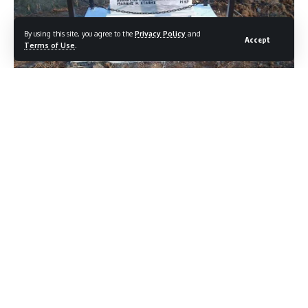
By using this site, you agree to the
Privacy Policy
and
Accept
Terms of Use
.
Πολύλακκος Κοζάνης: Μαρτυρικό χωριό.
20 Αυγούστου 1943 η μεγάλη θυσία και η βαριά
παρακαταθήκη. Μια θυσία που κατήργησε το χρόνο υπέρ της
μνήμης, της Αιώνιας Μνήμης.
Τιμή, δόξα και χρέος είναι η δική μας ευθύνη.
Σήμερα νιώθουμε να αγγίξαμε τις ψυχές τους παππούδων
μας.
Η θυσία τους αναγνωρίστηκε από την Πολιτεία
χαρακτηρίζοντας το χωριό μας, τον Πολύλακκο Βοΐου
Κοζάνης σαν Μαρτυρικό χωριό στις 8/8/2025.
Τι ήταν αυτή η Αποφράδα ημέρα άραγε; Τι συνέβη; Πως