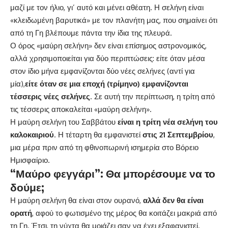
μαζί με τον ήλιο, γι’ αυτό και μένει αθέατη. Η σελήνη είναι
«κλειδωμένη βαρυτικά» με τον πλανήτη μας, που σημαίνει ότι
από τη Γη βλέπουμε πάντα την ίδια της πλευρά.
Ο όρος «μαύρη σελήνη» δεν είναι επίσημος αστρονομικός,
αλλά χρησιμοποιείται για δύο περιπτώσεις: είτε όταν μέσα
στον ίδιο μήνα εμφανίζονται δύο νέες σελήνες (αντί για
μία),
είτε όταν σε μια εποχή (τρίμηνο) εμφανίζονται
τέσσερις νέες σελήνες
. Σε αυτή την περίπτωση, η τρίτη από
τις τέσσερις αποκαλείται «μαύρη σελήνη».
Η μαύρη σελήνη του Σαββάτου
είναι η τρίτη νέα σελήνη του
καλοκαιριού
. Η τέταρτη θα εμφανιστεί
στις 21 Σεπτεμβρίου
,
μια μέρα πριν από τη φθινοπωρινή ισημερία στο Βόρειο
Ημισφαίριο.
“Μαύρο φεγγάρι”: Θα μπορέσουμε να το
δούμε;
Η μαύρη σελήνη θα είναι στον ουρανό,
αλλά δεν θα είναι
ορατή
, αφού το φωτισμένο της μέρος θα κοιτάζει μακριά από
τη Γη. Έτσι, τη νύχτα θα μοιάζει σαν να έχει εξαφανιστεί.