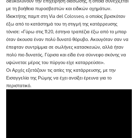
διευκολύνουν την επιχείρηση διάσωσης, η οποία συνεχίζεται
με τη βοήθεια πυροσβεστών και ειδικών οχημάτων.
Ιδιοκτήτης παμπ στη Via del Colosseo, ο οποίος βρισκόταν
έξω από το κατάστημά του τη στιγμή της κατάρρευσης
τόνισε: «Γύρω στις 11:20, έστηνα τραπέζια έξω από το μπαρ
όταν άκουσα έναν πολύ δυνατό θόρυβο. Ακουγόταν σαν να
έπεφταν συντρίμμια σε σωλήνες κατασκευών, αλλά ήταν
πολύ πιο δυνατός. Γύρισα και είδα ένα σύννεφο σκόνης να
υψώνεται: μέρος του πύργου είχε καταρρεύσει».
Οι Αρχές εξετάζουν τις αιτίες της κατάρρευσης, με την
Εισαγγελία της Ρώμης να έχει ανοίξει έρευνα για το
περιστατικό.