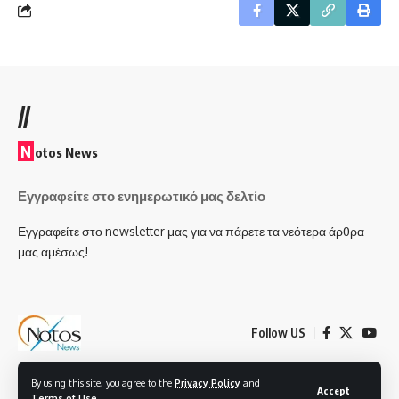
//
N
otos News
Εγγραφείτε στο ενημερωτικό μας δελτίο
Εγγραφείτε στο newsletter μας για να πάρετε τα νεότερα άρθρα
μας αμέσως!
Follow US
By using this site, you agree to the
Privacy Policy
and
© 2025, Notos News All Rights Reserved - Created by Smartech Plus IT &
Accept
Terms of Use
.