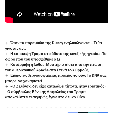
Όταν τα παραμύθια της Disney ενηλικιώνονται – Τι θα
γινόταν αν…
Η επίσκεψη Τραμπ στο άδυτο της κινεζικής ηγεσίας: Το
δώρο που του υποσχέθηκε ο Σι
Κατάρριψη ή λάθος; Μυστήριο πίσω από την πτώση
του αμερικανικού Apache στα Στενά του Ορμούζ
Ειδικοί κυβερνοασφάλειας προειδοποιούν: Το DNA σας
μπορεί να χακαριστεί
«Ο Ζελένσκι δεν είχε καταλάβει τίποτα, ήταν εριστικός»
– Ο σύμβουλος Εθνικής Ασφαλείας του Τραμπ
αποκαλύπτει τι ακριβώς έγινε στο Λευκό Οίκο