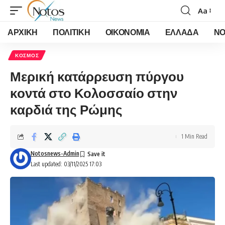
Aa
Font
Resizer
ΑΡΧΙΚΗ
ΠΟΛΙΤΙΚΗ
ΟΙΚΟΝΟΜΙΑ
ΕΛΛΑΔΑ
ΝΟ
ΚΟΣΜΟΣ
Μερική κατάρρευση πύργου
κοντά στο Κολοσσαίο στην
καρδιά της Ρώμης
1 Min Read
Notosnews-Admin
Last updated: 03/11/2025 17:03