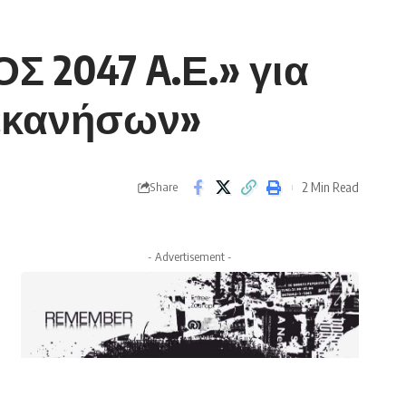
 2047 A.Ε.» για
εκανήσων»
2 Min Read
Share
- Advertisement -