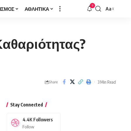
9
ΙΣΜΟΣ
ΑΘΛΗΤΙΚΑ
Aa
Font
Resizer
Καθαριότητας?
3 Min Read
Share
Stay Connected
4.4K
Followers
Follow