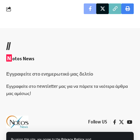
//
N
otos News
Εγγραφείτε στο ενημερωτικό μας δελτίο
Εγγραφείτε στο newsletter μας για να πάρετε τα νεότερα άρθρα
μας αμέσως!
Follow US
By using this site, you agree to the
Privacy Policy
and