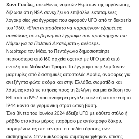
Χαντ Γουίλις
, υπεύθυνος νομικών θεμάτων της οργάνωσης,
δήλωσε ότι η NSA συνεχίζει να επιβάλλει εκτεταμένες
λογοκρισίες για έγγραφα που αφορούν UFO από τη δεκαετία
του 1960.
«Είναι απαράδεκτο να παραμένουν εξαιρέσεις
ασφάλειας σε κυβερνητικά έγγραφα που προϋπήρχαν του
Νόμου για τα Πολιτικά Δικαιώματα»,
ανέφερε.
Νωρίτερα τον Μάιο,
το Πεντάγωνο δημοσιοποίησε
περισσότερα από 160 αρχεία
σχετικά με UFO μετά από
εντολή του
Ντόναλντ Τραμπ.
Τα έγγραφα περιλάμβαναν
μαρτυρίες από διαστημικές αποστολές Apollo, αναφορές για
ανεξήγητα φώτα ακόμα και στην Ελλάδα, σωματίδια και
λάμψεις κατά τις πτήσεις προς τη Σελήνη, και μια έκθεση του
FBI από το 1957 που αναφέρει μεγάλη κυκλική κατασκευή το
1944 κοντά σε γερμανική στρατιωτική βάση.
Ένα βίντεο του Ιουνίου 2024 έδειξε UFO με κάθετο στύλο ή
ράβδο στο κάτω μέρος, παρόμοιο με αντίστροφο δάκρυ,
παραμένοντας στο κέντρο του πεδίου όρασης των
αισθητήρων. Στην κυκλοφορία συμπεριλήφθηκαν επίσης