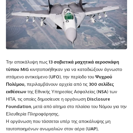
Την αποκάλυψη πως
13 σοβιετικά μαχητικά αεροσκάφη
τύπου MiG
κινητοποιήθηκαν για να καταδιώξουν άγνωστο
ιπτάμενο αντικείμενο (
UFO
), την περίοδο του
Ψυχρού
Πολέμου,
περιλαμβάνουν αρχεία από τις
300 σελίδες
εκθέσεων
της Εθνικής Υπηρεσίας Ασφαλείας (
NSA
) των
ΗΠΑ, τις οποίες δημοσίευσε η οργάνωση
Disclosure
Foundation
, μετά από αίτημα στο πλαίσιο του Νόμου για την
Ελευθερία Πληροφόρησης.
Η οργάνωση που τάσσεται υπέρ της αποκάλυψης μη
ταυτοποιημένων ανωμαλιών στον αέρα (
UAP
),