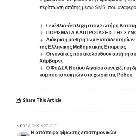
περίτπωση απάτης μέσω SMS, που αναφερό
Γενέθλια-έκπληξη στον Σωτήρη Κατσαρ
ΠΟΡΙΣΜΑΤΑ ΚΑΙ ΠΡΟΤΑΣΕΙΣ ΤΗΣ ΣΥ
Διάκριση μαθητή των Εκπαιδευτηρίω
της Ελληνικής Μαθηματικής Εταιρείας
Οι γυναίκες που ακολουθούν αυτή τη συ
Χάρβαρντ
Ο ΦοΔΣΑ Νοτίου Αιγαίου συνεχίζει τη 
κομποστοποιητών στα χωριά της Ρόδου
Share This Article
PREVIOUS ARTICLE
Η απόπειρα φίμωσης επιστημονικών