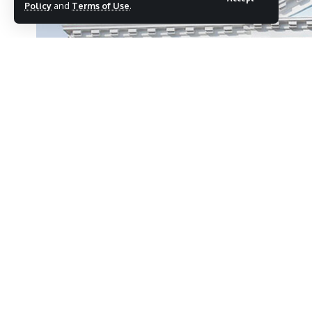
Policy
and
Terms of Use
.