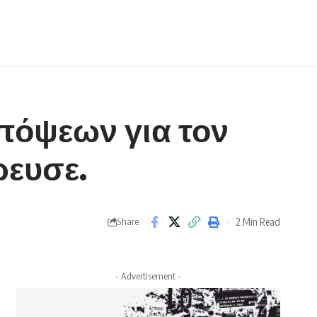
πόψεων για τον
ρευσε.
2 Min Read
Share
- Advertisement -