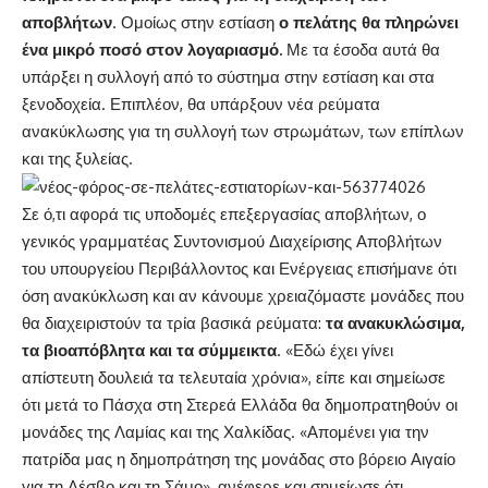
αποβλήτων
. Ομοίως στην εστίαση
ο πελάτης θα πληρώνει
ένα μικρό ποσό στον λογαριασμό.
Με τα έσοδα αυτά θα
υπάρξει η συλλογή από το σύστημα στην εστίαση και στα
ξενοδοχεία. Επιπλέον, θα υπάρξουν νέα ρεύματα
ανακύκλωσης για τη συλλογή των στρωμάτων, των επίπλων
και της ξυλείας.
Σε ό,τι αφορά τις υποδομές επεξεργασίας αποβλήτων, ο
γενικός γραμματέας Συντονισμού Διαχείρισης Αποβλήτων
του υπουργείου Περιβάλλοντος και Ενέργειας επισήμανε ότι
όση ανακύκλωση και αν κάνουμε χρειαζόμαστε μονάδες που
θα διαχειριστούν τα τρία βασικά ρεύματα:
τα ανακυκλώσιμα,
τα βιοαπόβλητα και τα σύμμεικτα
. «Εδώ έχει γίνει
απίστευτη δουλειά τα τελευταία χρόνια», είπε και σημείωσε
ότι μετά το Πάσχα στη Στερεά Ελλάδα θα δημοπρατηθούν οι
μονάδες της Λαμίας και της Χαλκίδας. «Απομένει για την
πατρίδα μας η δημοπράτηση της μονάδας στο βόρειο Αιγαίο
για τη Λέσβο και τη Σάμο», ανέφερε και σημείωσε ότι