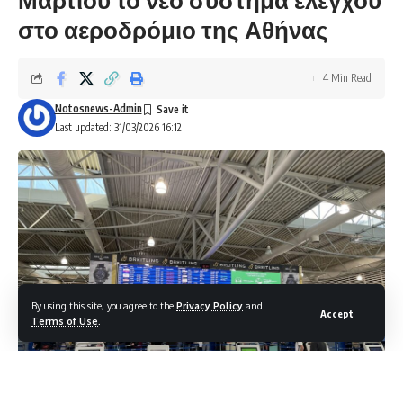
στο αεροδρόμιο της Αθήνας
4 Min Read
Notosnews-Admin
Last updated: 31/03/2026 16:12
By using this site, you agree to the
Privacy Policy
and
Accept
Terms of Use
.