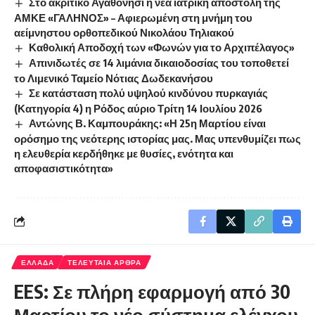
Στο ακριτικό Αγαθονήσι η νέα ιατρική αποστολή της
ΑΜΚΕ «ΓΑΛΗΝΟΣ» – Αφιερωμένη στη μνήμη του
αείμνηστου ορθοπεδικού Νικολάου Τηλιακού
Καθολική Αποδοχή των «Φωνών για το Αρχιπέλαγος»
Απινιδωτές σε 14 λιμάνια δικαιοδοσίας του τοποθετεί
το Λιμενικό Ταμείο Νότιας Δωδεκανήσου
Σε κατάσταση πολύ υψηλού κινδύνου πυρκαγιάς
(Κατηγορία 4) η Ρόδος αύριο Τρίτη 14 Ιουλίου 2026
Αντώνης Β. Καμπουράκης: «Η 25η Μαρτίου είναι
ορόσημο της νεότερης ιστορίας μας. Μας υπενθυμίζει πως
η ελευθερία κερδήθηκε με θυσίες, ενότητα και
αποφασιστικότητα»
ΕΛΛΑΔΑ
ΤΕΛΕΥΤΑΙΑ ΑΡΘΡΑ
EES: Σε πλήρη εφαρμογή από 30
Μαρτίου το νέο σύστημα ελέγχου