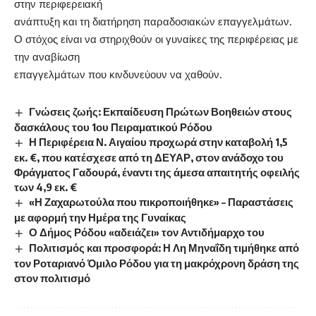
στην περιφερειακή
ανάπτυξη και τη διατήρηση παραδοσιακών επαγγελμάτων.
Ο στόχος είναι να στηριχθούν οι γυναίκες της περιφέρειας με
την αναβίωση
επαγγελμάτων που κινδυνεύουν να χαθούν.
Γνώσεις ζωής: Εκπαίδευση Πρώτων Βοηθειών στους
δασκάλους του 1ου Πειραματικού Ρόδου
Η Περιφέρεια Ν. Αιγαίου προχωρά στην καταβολή 1,5
εκ. €, που κατέσχεσε από τη ΔΕΥΑΡ, στον ανάδοχο του
Φράγματος Γαδουρά, έναντι της άμεσα απαιτητής οφειλής
των 4,9 εκ. €
«Η Ζαχαρωτούλα που πικροποιήθηκε» – Παραστάσεις
με αφορμή την Ημέρα της Γυναίκας
Ο Δήμος Ρόδου «αδειάζει» τον Αντιδήμαρχο του
Πολιτισμός και προσφορά: Η Λη Μηναΐδη τιμήθηκε από
τον Ροταριανό Όμιλο Ρόδου για τη μακρόχρονη δράση της
στον πολιτισμό