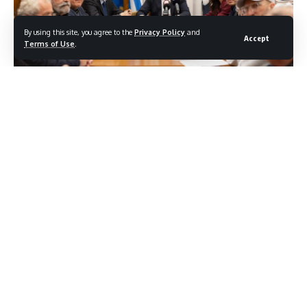
By using this site, you agree to the
Privacy Policy
and
Accept
Terms of Use
.
Νικητιάδης: Ο θεσμός των Λαϊκών Αγορών απαιτεί
στήριξη και όχι την αδιαφορία της ΝΔ
Στη συνάντηση που είχε ο Πρόεδρος του ΠΑΣΟΚ Νίκος
Ανδρουλάκης, με εκπροσώπους των Λαϊκών Αγορών όλης
της χώρας στη Βουλή, συμμετείχε με την ιδιότητα του ως
υπεύθυνος του Κοινοβουλευτικού Τομέα Ανάπτυξης του
ΠΑΣΟΚ ο Βουλευτής Δωδεκανήσου Γιώργος Νικητιάδης. Η
συνάντηση πραγματοποιήθηκε το μεσημέρι της Τετάρτης 7
Ιανουαρίου 2026.
Κατά τη διάρκεια της συνάντησης υπογραμμίστηκε ότι το
ΠΑΣΟΚ στηρίζει την προσπάθεια των παραγωγών και των