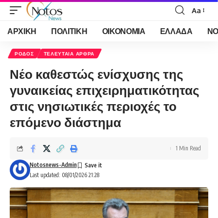
Aa
Font
Resizer
ΑΡΧΙΚΗ
ΠΟΛΙΤΙΚΗ
ΟΙΚΟΝΟΜΙΑ
ΕΛΛΑΔΑ
ΝΟ
ΡΟΔΟΣ
ΤΕΛΕΥΤΑΙΑ ΑΡΘΡΑ
Νέο καθεστώς ενίσχυσης της
γυναικείας επιχειρηματικότητας
στις νησιωτικές περιοχές το
επόμενο διάστημα
1 Min Read
Notosnews-Admin
Last updated: 08/01/2026 21:28