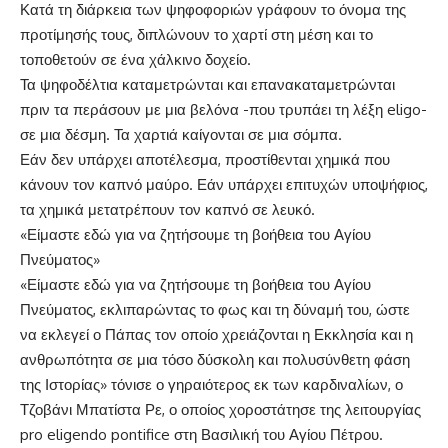
Κατά τη διάρκεια των ψηφοφοριών γράφουν το όνομα της
προτίμησής τους, διπλώνουν το χαρτί στη μέση και το
τοποθετούν σε ένα χάλκινο δοχείο.
Τα ψηφοδέλτια καταμετρώνται και επανακαταμετρώνται
πριν τα περάσουν με μια βελόνα -που τρυπάει τη λέξη eligo-
σε μια δέσμη. Τα χαρτιά καίγονται σε μια σόμπα.
Εάν δεν υπάρχει αποτέλεσμα, προστίθενται χημικά που
κάνουν τον καπνό μαύρο. Εάν υπάρχει επιτυχών υποψήφιος,
τα χημικά μετατρέπουν τον καπνό σε λευκό.
«Είμαστε εδώ για να ζητήσουμε τη βοήθεια του Αγίου
Πνεύματος»
«Είμαστε εδώ για να ζητήσουμε τη βοήθεια του Αγίου
Πνεύματος, εκλιπαρώντας το φως και τη δύναμή του, ώστε
να εκλεγεί ο Πάπας τον οποίο χρειάζονται η Εκκλησία και η
ανθρωπότητα σε μια τόσο δύσκολη και πολυσύνθετη φάση
της Ιστορίας» τόνισε ο γηραιότερος εκ των καρδιναλίων, ο
Τζοβάνι Μπατίστα Ρε, ο οποίος χοροστάτησε της λειτουργίας
pro eligendo pontifice στη Βασιλική του Αγίου Πέτρου.