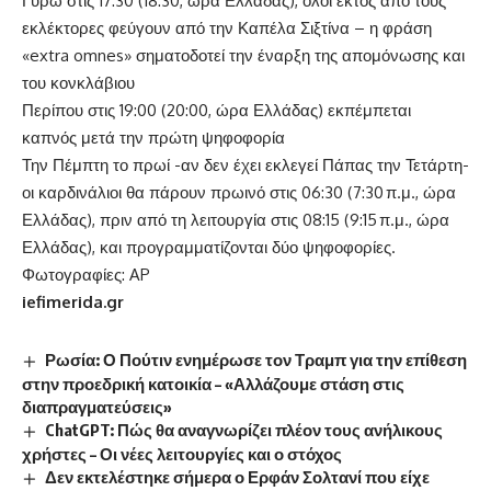
Γύρω στις 17:30 (18:30, ώρα Ελλάδας), όλοι εκτός από τους
εκλέκτορες φεύγουν από την Καπέλα Σιξτίνα – η φράση
«extra omnes» σηματοδοτεί την έναρξη της απομόνωσης και
του κονκλάβιου
Περίπου στις 19:00 (20:00, ώρα Ελλάδας) εκπέμπεται
καπνός μετά την πρώτη ψηφοφορία
Την Πέμπτη το πρωί -αν δεν έχει εκλεγεί Πάπας την Τετάρτη-
οι καρδινάλιοι θα πάρουν πρωινό στις 06:30 (7:30 π.μ., ώρα
Ελλάδας), πριν από τη λειτουργία στις 08:15 (9:15 π.μ., ώρα
Ελλάδας), και προγραμματίζονται δύο ψηφοφορίες.
Φωτογραφίες: AP
iefimerida.gr
Ρωσία: Ο Πούτιν ενημέρωσε τον Τραμπ για την επίθεση
στην προεδρική κατοικία – «Αλλάζουμε στάση στις
διαπραγματεύσεις»
ChatGPT: Πώς θα αναγνωρίζει πλέον τους ανήλικους
χρήστες – Οι νέες λειτουργίες και ο στόχος
Δεν εκτελέστηκε σήμερα ο Ερφάν Σολτανί που είχε