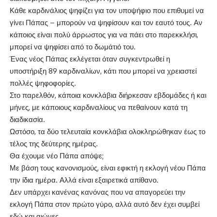
Κάθε καρδινάλιος ψηφίζει για τον υποψήφιο που επιθυμεί να
γίνει Πάπας – μπορούν να ψηφίσουν και τον εαυτό τους. Αν
κάποιος είναι πολύ άρρωστος για να πάει στο παρεκκλήσι,
μπορεί να ψηφίσει από το δωμάτιό του.
Ένας νέος Πάπας εκλέγεται όταν συγκεντρωθεί η
υποστήριξη 89 καρδιναλίων, κάτι που μπορεί να χρειαστεί
πολλές ψηφοφορίες.
Στο παρελθόν, κάποια κονκλάβια διήρκεσαν εβδομάδες ή και
μήνες, με κάποιους καρδιναλίους να πεθαίνουν κατά τη
διαδικασία.
Ωστόσο, τα δύο τελευταία κονκλάβια ολοκληρώθηκαν έως το
τέλος της δεύτερης ημέρας.
Θα έχουμε νέο Πάπα απόψε;
Με βάση τους κανονισμούς, είναι εφικτή η εκλογή νέου Πάπα
την ίδια ημέρα. Αλλά είναι εξαιρετικά απίθανο.
Δεν υπάρχει κανένας κανόνας που να απαγορεύει την
εκλογή Πάπα στον πρώτο γύρο, αλλά αυτό δεν έχει συμβεί
εδώ και αιώνες.