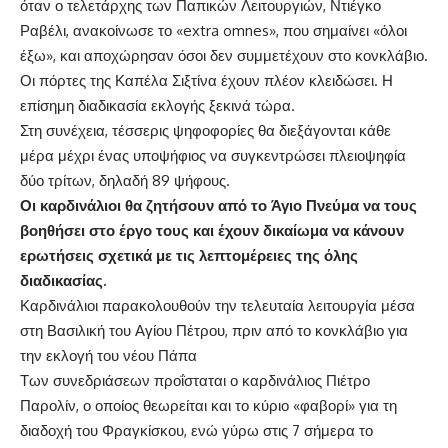
όταν ο τελετάρχης των Παπικών Λειτουργιών, Ντιέγκο
Ραβέλι, ανακοίνωσε το «extra omnes», που σημαίνει «όλοι
έξω», και αποχώρησαν όσοι δεν συμμετέχουν στο κονκλάβιο.
Οι πόρτες της Καπέλα Σιξτίνα έχουν πλέον κλειδώσει. Η
επίσημη διαδικασία εκλογής ξεκινά τώρα.
Στη συνέχεια, τέσσερις ψηφοφορίες θα διεξάγονται κάθε
μέρα μέχρι ένας υποψήφιος να συγκεντρώσει πλειοψηφία
δύο τρίτων, δηλαδή 89 ψήφους.
Οι καρδινάλιοι θα ζητήσουν από το Άγιο Πνεύμα να τους
βοηθήσει στο έργο τους και έχουν δικαίωμα να κάνουν
ερωτήσεις σχετικά με τις λεπτομέρειες της όλης
διαδικασίας.
Καρδινάλιοι παρακολουθούν την τελευταία λειτουργία μέσα
στη Βασιλική του Αγίου Πέτρου, πριν από το κονκλάβιο για
την εκλογή του νέου Πάπα
Των συνεδριάσεων προΐσταται ο καρδινάλιος Πιέτρο
Παρολίν, ο οποίος θεωρείται και το κύριο «φαβορί» για τη
διαδοχή του Φραγκίσκου, ενώ γύρω στις 7 σήμερα το