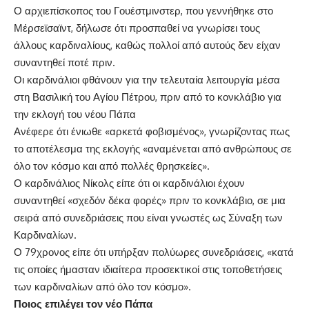
Ο αρχιεπίσκοπος του Γουέστμινστερ, που γεννήθηκε στο
Μέρσεϊσαϊντ, δήλωσε ότι προσπαθεί να γνωρίσει τους
άλλους καρδιναλίους, καθώς πολλοί από αυτούς δεν είχαν
συναντηθεί ποτέ πριν.
Οι καρδινάλιοι φθάνουν για την τελευταία λειτουργία μέσα
στη Βασιλική του Αγίου Πέτρου, πριν από το κονκλάβιο για
την εκλογή του νέου Πάπα
Ανέφερε ότι ένιωθε «αρκετά φοβισμένος», γνωρίζοντας πως
το αποτέλεσμα της εκλογής «αναμένεται από ανθρώπους σε
όλο τον κόσμο και από πολλές θρησκείες».
Ο καρδινάλιος Νίκολς είπε ότι οι καρδινάλιοι έχουν
συναντηθεί «σχεδόν δέκα φορές» πριν το κονκλάβιο, σε μια
σειρά από συνεδριάσεις που είναι γνωστές ως Σύναξη των
Καρδιναλίων.
Ο 79χρονος είπε ότι υπήρξαν πολύωρες συνεδριάσεις, «κατά
τις οποίες ήμασταν ιδιαίτερα προσεκτικοί στις τοποθετήσεις
των καρδιναλίων από όλο τον κόσμο».
Ποιος επιλέγει τον νέο Πάπα