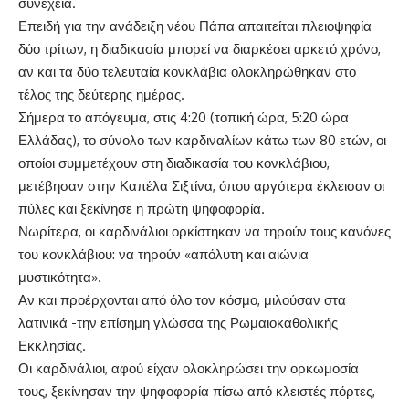
συνέχεια.
Επειδή για την ανάδειξη νέου Πάπα απαιτείται πλειοψηφία
δύο τρίτων, η διαδικασία μπορεί να διαρκέσει αρκετό χρόνο,
αν και τα δύο τελευταία κονκλάβια ολοκληρώθηκαν στο
τέλος της δεύτερης ημέρας.
Σήμερα το απόγευμα, στις 4:20 (τοπική ώρα, 5:20 ώρα
Ελλάδας), το σύνολο των καρδιναλίων κάτω των 80 ετών, οι
οποίοι συμμετέχουν στη διαδικασία του κονκλάβιου,
μετέβησαν στην Καπέλα Σιξτίνα, όπου αργότερα έκλεισαν οι
πύλες και ξεκίνησε η πρώτη ψηφοφορία.
Νωρίτερα, οι καρδινάλιοι ορκίστηκαν να τηρούν τους κανόνες
του κονκλάβιου: να τηρούν «απόλυτη και αιώνια
μυστικότητα».
Αν και προέρχονται από όλο τον κόσμο, μιλούσαν στα
λατινικά -την επίσημη γλώσσα της Ρωμαιοκαθολικής
Εκκλησίας.
Οι καρδινάλιοι, αφού είχαν ολοκληρώσει την ορκωμοσία
τους, ξεκίνησαν την ψηφοφορία πίσω από κλειστές πόρτες,