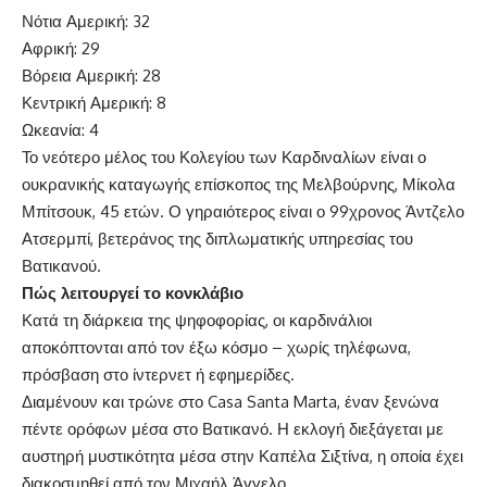
Νότια Αμερική: 32
Αφρική: 29
Βόρεια Αμερική: 28
Κεντρική Αμερική: 8
Ωκεανία: 4
Το νεότερο μέλος του Κολεγίου των Καρδιναλίων είναι ο
ουκρανικής καταγωγής επίσκοπος της Μελβούρνης, Μίκολα
Μπίτσουκ, 45 ετών. Ο γηραιότερος είναι ο 99χρονος Άντζελο
Ατσερμπί, βετεράνος της διπλωματικής υπηρεσίας του
Βατικανού.
Πώς λειτουργεί το κονκλάβιο
Κατά τη διάρκεια της ψηφοφορίας, οι καρδινάλιοι
αποκόπτονται από τον έξω κόσμο – χωρίς τηλέφωνα,
πρόσβαση στο ίντερνετ ή εφημερίδες.
Διαμένουν και τρώνε στο Casa Santa Marta, έναν ξενώνα
πέντε ορόφων μέσα στο Βατικανό. Η εκλογή διεξάγεται με
αυστηρή μυστικότητα μέσα στην Καπέλα Σιξτίνα, η οποία έχει
διακοσμηθεί από τον Μιχαήλ Άγγελο.