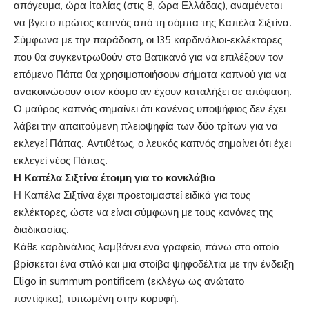
απόγευμα, ώρα Ιταλίας (στις 8, ώρα Ελλάδας), αναμένεται
να βγει ο πρώτος καπνός από τη σόμπα της Καπέλα Σιξτίνα.
Σύμφωνα με την παράδοση, οι 135 καρδινάλιοι-εκλέκτορες
που θα συγκεντρωθούν στο Βατικανό για να επιλέξουν τον
επόμενο Πάπα θα χρησιμοποιήσουν σήματα καπνού για να
ανακοινώσουν στον κόσμο αν έχουν καταλήξει σε απόφαση.
Ο μαύρος καπνός σημαίνει ότι κανένας υποψήφιος δεν έχει
λάβει την απαιτούμενη πλειοψηφία των δύο τρίτων για να
εκλεγεί Πάπας. Αντιθέτως, ο λευκός καπνός σημαίνει ότι έχει
εκλεγεί νέος Πάπας.
Η Καπέλα Σιξτίνα έτοιμη για το κονκλάβιο
Η Καπέλα Σιξτίνα έχει προετοιμαστεί ειδικά για τους
εκλέκτορες, ώστε να είναι σύμφωνη με τους κανόνες της
διαδικασίας.
Κάθε καρδινάλιος λαμβάνει ένα γραφείο, πάνω στο οποίο
βρίσκεται ένα στιλό και μια στοίβα ψηφοδέλτια με την ένδειξη
Eligo in summum pontificem (εκλέγω ως ανώτατο
ποντίφικα), τυπωμένη στην κορυφή.