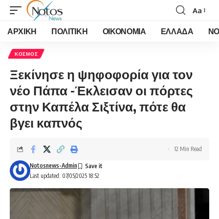
Aa
Font
Resizer
ΑΡΧΙΚΗ
ΠΟΛΙΤΙΚΗ
ΟΙΚΟΝΟΜΙΑ
ΕΛΛΑΔΑ
ΝΟ
ΚΟΣΜΟΣ
Ξεκίνησε η ψηφοφορία για τον
νέο Πάπα -Έκλεισαν οι πόρτες
στην Καπέλα Σιξτίνα, πότε θα
βγει καπνός
12 Min Read
Notosnews-Admin
Last updated: 07/05/2025 18:52