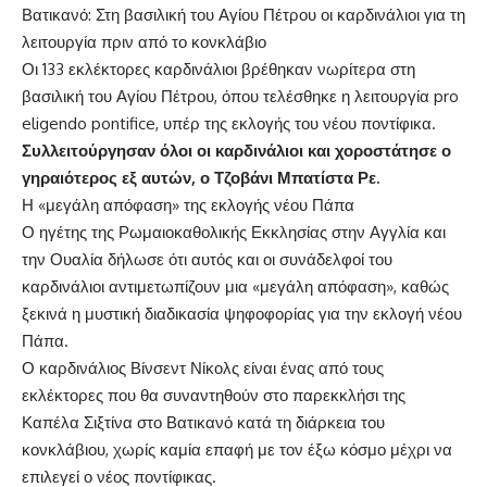
Βατικανό: Στη βασιλική του Αγίου Πέτρου οι καρδινάλιοι για τη
λειτουργία πριν από το κονκλάβιο
Οι 133 εκλέκτορες καρδινάλιοι βρέθηκαν νωρίτερα στη
βασιλική του Αγίου Πέτρου, όπου τελέσθηκε η λειτουργία pro
eligendo pontifice, υπέρ της εκλογής του νέου ποντίφικα.
Συλλειτούργησαν όλοι οι καρδινάλιοι και χοροστάτησε ο
γηραιότερος εξ αυτών, ο Τζοβάνι Μπατίστα Ρε.
Η «μεγάλη απόφαση» της εκλογής νέου Πάπα
Ο ηγέτης της Ρωμαιοκαθολικής Εκκλησίας στην Αγγλία και
την Ουαλία δήλωσε ότι αυτός και οι συνάδελφοί του
καρδινάλιοι αντιμετωπίζουν μια «μεγάλη απόφαση», καθώς
ξεκινά η μυστική διαδικασία ψηφοφορίας για την εκλογή νέου
Πάπα.
Ο καρδινάλιος Βίνσεντ Νίκολς είναι ένας από τους
εκλέκτορες που θα συναντηθούν στο παρεκκλήσι της
Καπέλα Σιξτίνα στο Βατικανό κατά τη διάρκεια του
κονκλάβιου, χωρίς καμία επαφή με τον έξω κόσμο μέχρι να
επιλεγεί ο νέος ποντίφικας.