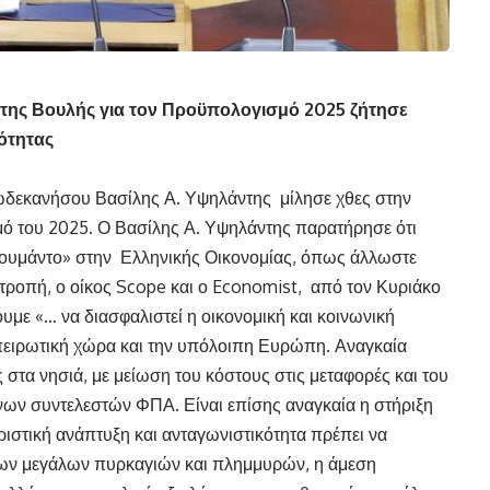
 της Βουλής για τον Προϋπολογισμό 2025 ζήτησε
κότητας
ωδεκανήσου Βασίλης Α. Υψηλάντης μίλησε χθες στην
μό του 2025. Ο Βασίλης Α. Υψηλάντης παρατήρησε ότι
κουμάντο» στην Ελληνικής Οικονομίας, όπως άλλωστε
ροπή, ο οίκος Scope και ο Economist, από τον Κυριάκο
με «… να διασφαλιστεί η οικονομική και κοινωνική
πειρωτική χώρα και την υπόλοιπη Ευρώπη. Αναγκαία
στα νησιά, με μείωση του κόστους στις μεταφορές και του
νων συντελεστών ΦΠΑ. Είναι επίσης αναγκαία η στήριξη
ιστική ανάπτυξη και ανταγωνιστικότητα πρέπει να
των μεγάλων πυρκαγιών και πλημμυρών, η άμεση