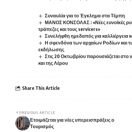
Συναυλία για το Έγκλημα στα Τέμπη
ΜΑΝΟΣ ΚΟΝΣΟΛΑΣ : «Νέες ευνοϊκές ρυθμ
τράπεζες και τους servicers»
Συνελήφθη ημεδαπός για καλλιέργεια 
Η σφενδόνα των αρχαίων Ροδίων και 
εκδήλωσης
Στις 20 Οκτωβρίου παρουσιάζεται στο ν
και της Λέρου
Share This Article
PREVIOUS ARTICLE
Ετοιμάζεται για νέες υπερεισπράξεις ο
Τουρισμός