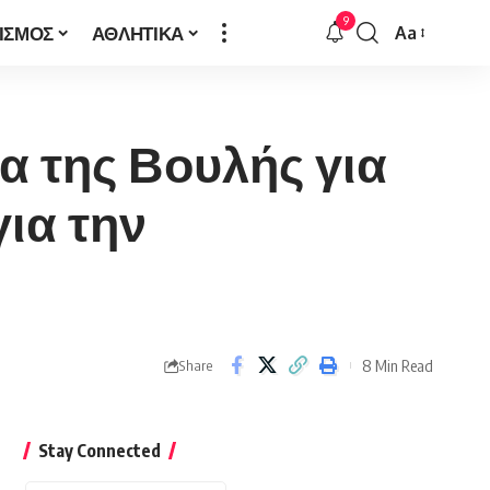
9
ΙΣΜΟΣ
ΑΘΛΗΤΙΚΑ
Aa
Font
Resizer
α της Βουλής για
ια την
8 Min Read
Share
Stay Connected