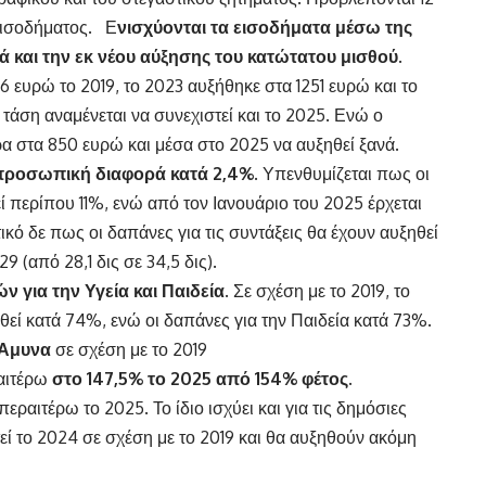
 εισοδήματος. Ε
νισχύονται τα εισοδήματα μέσω της
ά και την εκ νέου αύξησης του κατώτατου μισθού
.
 ευρώ το 2019, το 2023 αυξήθηκε στα 1251 ευρώ και το
 τάση αναμένεται να συνεχιστεί και το 2025. Ενώ ο
ρα στα 850 ευρώ και μέσα στο 2025 να αυξηθεί ξανά.
 προσωπική διαφορά κατά 2,4%
. Υπενθυμίζεται πως οι
εί περίπου 11%, ενώ από τον Ιανουάριο του 2025 έρχεται
ικό δε πως οι δαπάνες για τις συντάξεις θα έχουν αυξηθεί
9 (από 28,1 δις σε 34,5 δις).
 για την Υγεία και Παιδεία
. Σε σχέση με το 2019, το
ηθεί κατά 74%, ενώ οι δαπάνες για την Παιδεία κατά 73%.
 Άμυνα
σε σχέση με το 2019
ραιτέρω
στο 147,5% το 2025 από 154% φέτος.
ραιτέρω το 2025. Το ίδιο ισχύει και για τις δημόσιες
εί το 2024 σε σχέση με το 2019 και θα αυξηθούν ακόμη