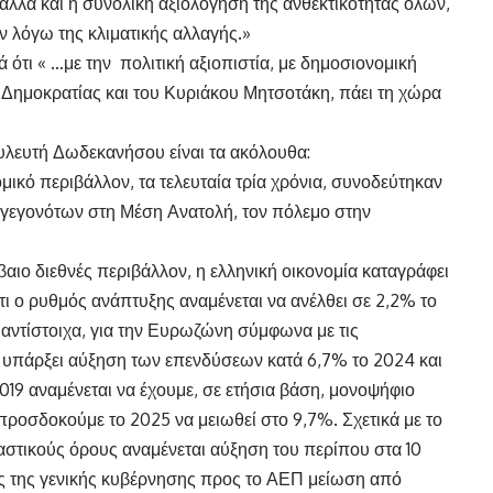
λά και η συνολική αξιολόγηση της ανθεκτικότητας όλων,
ν λόγω της κλιματικής αλλαγής.»
ά ότι « …με την πολιτική αξιοπιστία, με δημοσιονομική
Δημοκρατίας και του Κυριάκου Μητσοτάκη, πάει τη χώρα
ουλευτή Δωδεκανήσου είναι τα ακόλουθα:
ικό περιβάλλον, τα τελευταία τρία χρόνια, συνοδεύτηκαν
 γεγονότων στη Μέση Ανατολή, τον πόλεμο στην
αιο διεθνές περιβάλλον, η ελληνική οικονομία καταγράφει
τι ο ρυθμός ανάπτυξης αναμένεται να ανέλθει σε 2,2% το
, αντίστοιχα, για την Ευρωζώνη σύμφωνα με τις
υπάρξει αύξηση των επενδύσεων κατά 6,7% το 2024 και
19 αναμένεται να έχουμε, σε ετήσια βάση, μονοψήφιο
ροσδοκούμε το 2025 να μειωθεί στο 9,7%. Σχετικά με το
αστικούς όρους αναμένεται αύξηση του περίπου στα 10
υς της γενικής κυβέρνησης προς το ΑΕΠ μείωση από