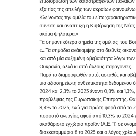
επιδιόρθωση των καταστραφέντων παλαιών αλ
εξαιτίας της απειλής των ακραίων φαινομένω
Κλείνοντας την ομιλία του είπε χαρακτηριστικ
σύνεση και ανάπτυξη η Κυβέρνηση της Νέας 
ακόμα ψηλότερα.»
Τα σημαντικότερα σημεία της ομιλίας του Β
«…Τα σημάδια ανάκαμψης στο διεθνές οικονομ
και από μία αυξημένη αβεβαιότητα λόγω των
Ουκρανία, αλλά κι από άλλους παράγοντες.
Παρά το διαμορφωθέν αυτό, ασταθές και αβέβ
μια αξιοσημείωτη ανθεκτικότητα δεδομένου ό
2024 και 2,3% το 2025 έναντι 0,8% και 1,3%
προβλέψεις της Ευρωπαϊκής Επιτροπής. Θα 
8,4% το 2025, ενώ για πρώτη φορά από το 20
ποσοστό ανεργίας αφού από 10,3% το 2024 π
ακαθάριστο εγχώριο προϊόν (Α.Ε.Π) σε ονομ
δισεκατομμύρια € το 2025 και ο λόγος χρέο