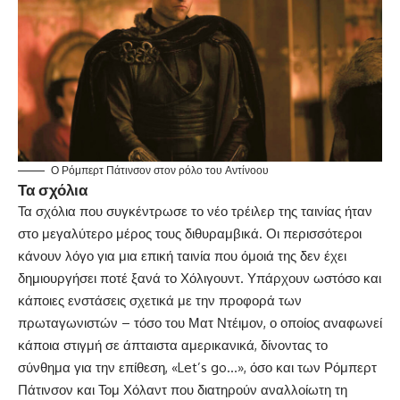
Ο Ρόμπερτ Πάτινσον στον ρόλο του Αντίνοου
Τα σχόλια
Τα σχόλια που συγκέντρωσε το νέο τρέιλερ της ταινίας ήταν
στο μεγαλύτερο μέρος τους διθυραμβικά. Οι περισσότεροι
κάνουν λόγο για μια επική ταινία που όμοιά της δεν έχει
δημιουργήσει ποτέ ξανά το Χόλιγουντ. Υπάρχουν ωστόσο και
κάποιες ενστάσεις σχετικά με την προφορά των
πρωταγωνιστών – τόσο του Ματ Ντέιμον, ο οποίος αναφωνεί
κάποια στιγμή σε άπταιστα αμερικανικά, δίνοντας το
σύνθημα για την επίθεση, «Let’s go…», όσο και των Ρόμπερτ
Πάτινσον και Τομ Χόλαντ που διατηρούν αναλλοίωτη τη