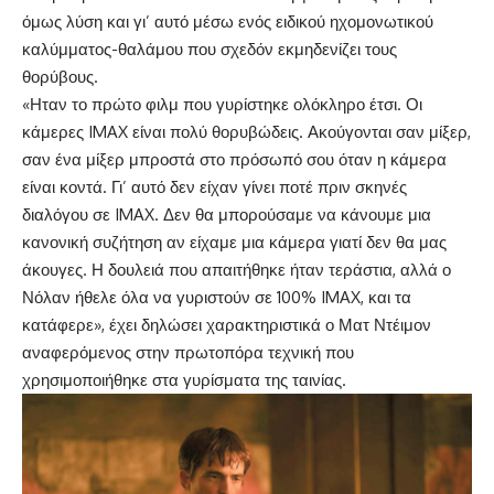
όμως λύση και γι’ αυτό μέσω ενός ειδικού ηχομονωτικού
καλύμματος-θαλάμου που σχεδόν εκμηδενίζει τους
θορύβους.
«Ηταν το πρώτο φιλμ που γυρίστηκε ολόκληρο έτσι. Οι
κάμερες IMAX είναι πολύ θορυβώδεις. Ακούγονται σαν μίξερ,
σαν ένα μίξερ μπροστά στο πρόσωπό σου όταν η κάμερα
είναι κοντά. Γι’ αυτό δεν είχαν γίνει ποτέ πριν σκηνές
διαλόγου σε IMAX. Δεν θα μπορούσαμε να κάνουμε μια
κανονική συζήτηση αν είχαμε μια κάμερα γιατί δεν θα μας
άκουγες. Η δουλειά που απαιτήθηκε ήταν τεράστια, αλλά ο
Νόλαν ήθελε όλα να γυριστούν σε 100% IMAX, και τα
κατάφερε», έχει δηλώσει χαρακτηριστικά ο Ματ Ντέιμον
αναφερόμενος στην πρωτοπόρα τεχνική που
χρησιμοποιήθηκε στα γυρίσματα της ταινίας.