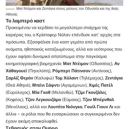
Ματ Ντέιμον και Ζεντάγια στους ρόλους του Οδυσσέα και της θεάς
Αθηνάς
Το λαμπερό καστ
Προκειμένου να κερδίσει το μεγαλύτερο στοίχημα της
καριέρας του, ο Κρίστοφερ Νόλαν επένδυσε κατ’ αρχάς στα
πρόσωπα. Εξασφάλισε ένα καστ γεμάτο από πρώτα
ονόματα, ηθοποιούς καταξιωμένους, αλλά και νεότερους που
έχουν αφήσει δυναμικό αποτύπωμα στην παγκόσμια
κινηματογραφική βιομηχανία:
Ματ Ντέιμον
(Οδυσσέας),
Αν
Χάθαγουεϊ
(Πηνελόπη),
Ρόμπερτ Πάτινσον
(Αντίνοος),
Σαρλίζ Θερόν
(Καλυψώ)
Τομ Χόλαντ
(Τηλέμαχος),
Ζεντάγια
(Θεά Αθηνά),
Μπένι
Σάφντι
(Αγαμέμνων),
Χιμές
Πατέλ
(Ευρύλοχος),
Μία
Γκοθ
(Μελανθώ),
Τζίμι
Γκονζάλες
(Κηφέας),
Τζον
Λεγκουιζάμο
(Εύμαιος),
Τζον Μπέρνθαλ
(Μενέλαος), αλλά και
Λουπίτα
Νιόνγκο
,
Γουίλ Γιουν
Λι
και
άλλοι – οι ρόλοι που θα ενσαρκώσουν οι συγκεκριμένοι δεν
έχουν ακόμη αποκαλυφθεί.
Σεβασμός στον Ομηρο