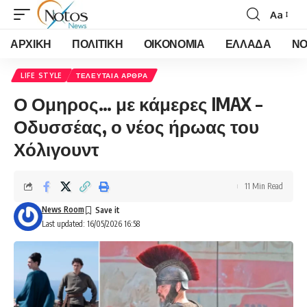
Aa
Font
Resizer
ΑΡΧΙΚΗ
ΠΟΛΙΤΙΚΗ
ΟΙΚΟΝΟΜΙΑ
ΕΛΛΑΔΑ
ΝΟ
LIFE STYLE
ΤΕΛΕΥΤΑΙΑ ΑΡΘΡΑ
Ο Ομηρος… με κάμερες IMAX –
Οδυσσέας, ο νέος ήρωας του
Χόλιγουντ
11 Min Read
News Room
Last updated: 16/05/2026 16:58