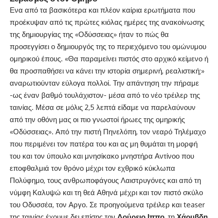
Ενα από τα βασικότερα και πλέον καίρια ερωτήματα που
προέκυψαν από τις πρώτες κιόλας ημέρες της ανακοίνωσης
της δημιουργίας της «Οδύσσειας» ήταν το πώς θα
προσεγγίσει ο δημιουργός της το περιεχόμενο του ομώνυμου
ομηρικού έπους. «Θα παραμείνει πιστός στο αρχικό κείμενο ή
θα προσπαθήσει να κάνει την ιστορία σημερινή, ρεαλιστική;»
αναρωτιούνταν εύλογα πολλοί. Την απάντηση την πήραμε
-ως έναν βαθμό τουλάχιστον- μέσα από το νέο τρέιλερ της
ταινίας. Μέσα σε μόλις 2,5 λεπτά είδαμε να παρελαύνουν
από την οθόνη μας οι πιο γνωστοί ήρωες της ομηρικής
«Οδύσσειας». Από την πιστή Πηνελόπη, τον νεαρό Τηλέμαχο
που περιμένει τον πατέρα του και ας μη θυμάται τη μορφή
του και τον ύπουλο και μνησίκακο μνηστήρα Αντίνοο που
εποφθαλμιά τον θρόνο μέχρι τον εχθρικό κύκλωπα
Πολύφημο, τους ανθρωποφάγους Λαιστρυγόνες και από τη
νύμφη Καλυψώ και τη θεά Αθηνά μέχρι και τον πιστό σκύλο
του Οδυσσέα, τον Αργο. Σε προηγούμενα τρέιλερ και teaser
της ταινίας έχουμε δει επίσης τον
Δούρειο Ιππο
, τη
Χάρυβδη