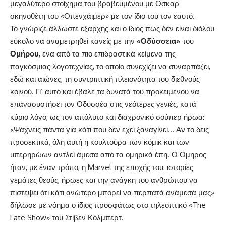
μεγαλύτερο στοίχημα του βραβευμένου με
Οσκαρ
σκηνοθέτη του «Οπενχάιμερ» με τον ίδιο του τον εαυτό.
Το γνώριζε άλλωστε εξαρχής και ο ίδιος πως δεν είναι διόλου
εύκολο να αναμετρηθεί κανείς με την
«Οδύσσεια»
του
Ομήρου
, ένα από τα πιο επιδραστικά κείμενα της
παγκόσμιας λογοτεχνίας, το οποίο συνεχίζει να συναρπάζει,
εδώ και αιώνες, τη συντριπτική πλειονότητα του διεθνούς
κοινού. Γι’ αυτό και έβαλε τα δυνατά του προκειμένου να
επανασυστήσει τον Οδυσσέα στις νεότερες γενιές, κατά
κύριο λόγο, ως τον απόλυτο και διαχρονικό σούπερ ήρωα:
«Ψάχνεις πάντα για κάτι που δεν έχει ξαναγίνει… Αν το δεις
προσεκτικά, όλη αυτή η κουλτούρα των κόμικ και των
υπερηρώων αντλεί άμεσα από τα ομηρικά έπη. Ο Ομηρος
ήταν, με έναν τρόπο, η Marvel της εποχής του: ιστορίες
γεμάτες θεούς, ήρωες και την ανάγκη του ανθρώπου να
πιστέψει ότι κάτι ανώτερο μπορεί να περπατά ανάμεσά μας»
δήλωσε με νόημα ο ίδιος προσφάτως στο τηλεοπτικό «The
Late Show» του Στίβεν Κόλμπερτ.