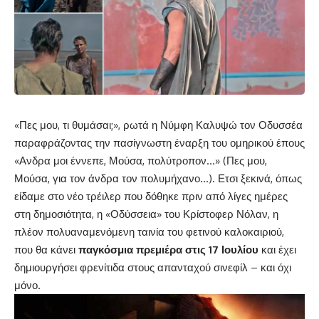
«Πες μου, τι θυμάσαι;», ρωτά η Νύμφη Καλυψώ τον Οδυσσέα
παραφράζοντας την πασίγνωστη έναρξη του ομηρικού έπους
«Ανδρα μοι έννεπε, Μούσα, πολύτροπον…» (Πες μου,
Μούσα, για τον άνδρα τον πολυμήχανο…). Ετσι ξεκινά, όπως
είδαμε στο νέο τρέιλερ που δόθηκε πριν από λίγες ημέρες
στη δημοσιότητα, η «Οδύσσεια» του Κρίστοφερ Νόλαν, η
πλέον πολυαναμενόμενη ταινία του φετινού καλοκαιριού,
που θα κάνει
παγκόσμια πρεμιέρα στις 17 Ιουλίου
και έχει
δημιουργήσει φρενίτιδα στους απανταχού σινεφίλ – και όχι
μόνο.