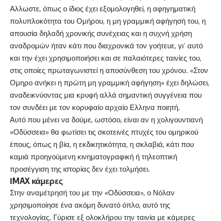
Αλλωστε, όπως ο ίδιος έχει εξομολογηθεί, η αφηγηματική
πολυπλοκότητα του Ομήρου, η μη γραμμική αφήγησή του, η
απουσία δηλαδή χρονικής συνέχειας και η συχνή χρήση
αναδρομών ήταν κάτι που διαχρονικά τον γοήτευε, γι’ αυτό
και την έχει χρησιμοποιήσει και σε παλαιότερες ταινίες του,
στις οποίες πρωταγωνιστεί η αποσύνθεση του χρόνου. «Στον
Ομηρο ανήκει η πρώτη μη γραμμική αφήγηση» έχει δηλώσει,
αναδεικνύοντας μια κρυφή αλλά σημαντική συγγένεια που
τον συνδέει με τον κορυφαίο αρχαίο Ελληνα ποιητή.
Αυτό που μένει να δούμε, ωστόσο, είναι αν η χολιγουντιανή
«Οδύσσεια» θα φωτίσει τις σκοτεινές πτυχές του ομηρικού
έπους, όπως η βία, η εκδικητικότητα, η σκλαβιά, κάτι που
καμιά προηγούμενη κινηματογραφική ή τηλεοπτική
προσέγγιση της ιστορίας δεν έχει τολμήσει.
ΙMAX κάμερες
Στην αναμέτρησή του με την «Οδύσσεια», ο Νόλαν
χρησιμοποίησε ένα ακόμη δυνατό όπλο, αυτό της
τεχνολογίας. Γύρισε εξ ολοκλήρου την ταινία με
κάμερες