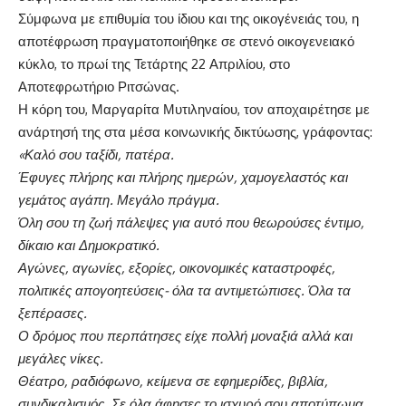
Σύμφωνα με επιθυμία του ίδιου και της οικογένειάς του, η
αποτέφρωση πραγματοποιήθηκε σε στενό οικογενειακό
κύκλο, το πρωί της Τετάρτης 22 Απριλίου, στο
Αποτεφρωτήριο Ριτσώνας.
Η κόρη του, Μαργαρίτα Μυτιληναίου, τον αποχαιρέτησε με
ανάρτησή της στα μέσα κοινωνικής δικτύωσης, γράφοντας:
«Καλό σου ταξίδι, πατέρα.
Έφυγες πλήρης και πλήρης ημερών, χαμογελαστός και
γεμάτος αγάπη. Μεγάλο πράγμα.
Όλη σου τη ζωή πάλεψες για αυτό που θεωρούσες έντιμο,
δίκαιο και Δημοκρατικό.
Αγώνες, αγωνίες, εξορίες, οικονομικές καταστροφές,
πολιτικές απογοητεύσεις- όλα τα αντιμετώπισες. Όλα τα
ξεπέρασες.
Ο δρόμος που περπάτησες είχε πολλή μοναξιά αλλά και
μεγάλες νίκες.
Θέατρο, ραδιόφωνο, κείμενα σε εφημερίδες, βιβλία,
συνδικαλισμός. Σε όλα άφησες το ισχυρό σου αποτύπωμα.