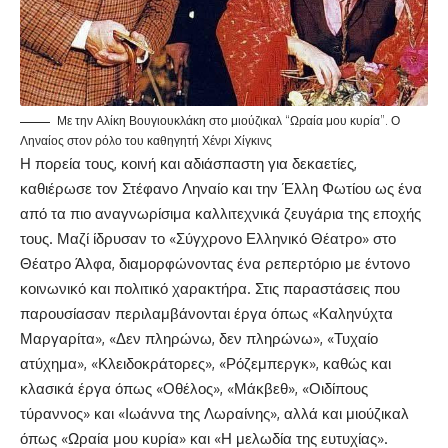
Με την Αλίκη Βουγιουκλάκη στο μιούζικαλ “Ωραία μου κυρία”. Ο
Ληναίος στον ρόλο του καθηγητή Χένρι Χίγκινς
Η πορεία τους, κοινή και αδιάσπαστη για δεκαετίες,
καθιέρωσε τον Στέφανο Ληναίο και την Έλλη Φωτίου ως ένα
από τα πιο αναγνωρίσιμα καλλιτεχνικά ζευγάρια της εποχής
τους. Μαζί ίδρυσαν το «Σύγχρονο Ελληνικό Θέατρο» στο
Θέατρο Άλφα, διαμορφώνοντας ένα ρεπερτόριο με έντονο
κοινωνικό και πολιτικό χαρακτήρα. Στις παραστάσεις που
παρουσίασαν περιλαμβάνονται έργα όπως «Καληνύχτα
Μαργαρίτα», «Δεν πληρώνω, δεν πληρώνω», «Τυχαίο
ατύχημα», «Κλειδοκράτορες», «Ρόζεμπεργκ», καθώς και
κλασικά έργα όπως «Οθέλος», «Μάκβεθ», «Οιδίπους
τύραννος» και «Ιωάννα της Λωραίνης», αλλά και μιούζικαλ
όπως «Ωραία μου κυρία» και «Η μελωδία της ευτυχίας».