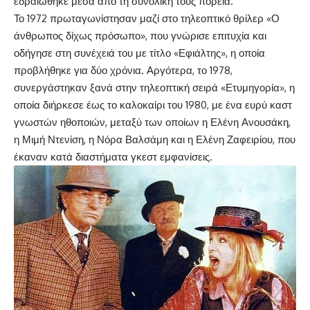
εδραιώθηκε μέσα από τη συνολική τους πορεία.
Το 1972 πρωταγωνίστησαν μαζί στο τηλεοπτικό θρίλερ «Ο
άνθρωπος δίχως πρόσωπο», που γνώρισε επιτυχία και
οδήγησε στη συνέχειά του με τίτλο «Εφιάλτης», η οποία
προβλήθηκε για δύο χρόνια. Αργότερα, το 1978,
συνεργάστηκαν ξανά στην τηλεοπτική σειρά «Ετυμηγορία», η
οποία διήρκεσε έως το καλοκαίρι του 1980, με ένα ευρύ καστ
γνωστών ηθοποιών, μεταξύ των οποίων η Ελένη Ανουσάκη,
η Μιμή Ντενίση, η Νόρα Βαλσάμη και η Ελένη Ζαφειρίου, που
έκαναν κατά διαστήματα γκεστ εμφανίσεις.