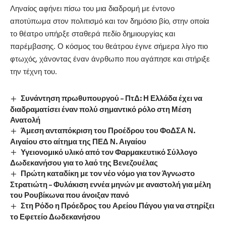
Ληναίος αφήνει πίσω του μια διαδρομή με έντονο
αποτύπωμα στον πολιτισμό και τον δημόσιο βίο, στην οποία
το θέατρο υπήρξε σταθερά πεδίο δημιουργίας και
παρέμβασης. Ο κόσμος του θεάτρου έγινε σήμερα λίγο πιο
φτωχός, χάνοντας έναν άνρθωπο που αγάπησε και στήριξε
την τέχνη του.
Συνάντηση πρωθυπουργού – ΠτΔ: Η Ελλάδα έχει να
διαδραματίσει έναν πολύ σημαντικό ρόλο στη Μέση
Ανατολή
Άμεση ανταπόκριση του Προέδρου του ΦοΔΣΑ Ν.
Αιγαίου στο αίτημα της ΠΕΔ Ν. Αιγαίου
Υγειονομικό υλικό από τον Φαρμακευτικό Σύλλογο
Δωδεκανήσου για το λαό της Βενεζουέλας
Πρώτη καταδίκη με τον νέο νόμο για τον Άγνωστο
Στρατιώτη – Φυλάκιση εννέα μηνών με αναστολή για μέλη
του Ρουβίκωνα που άνοιξαν πανό
Στη Ρόδο η Πρόεδρος του Αρείου Πάγου για να στηρίξει
το Εφετείο Δωδεκανήσου