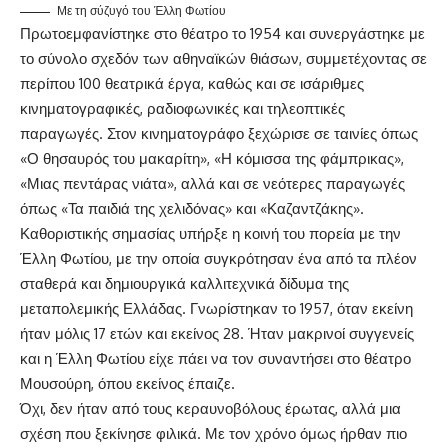
Με τη σύζυγό του Έλλη Φωτίου
Πρωτοεμφανίστηκε στο θέατρο το 1954 και συνεργάστηκε με
το σύνολο σχεδόν των αθηναϊκών θιάσων, συμμετέχοντας σε
περίπου 100 θεατρικά έργα, καθώς και σε ισάριθμες
κινηματογραφικές, ραδιοφωνικές και τηλεοπτικές
παραγωγές. Στον κινηματογράφο ξεχώρισε σε ταινίες όπως
«Ο θησαυρός του μακαρίτη», «Η κόμισσα της φάμπρικας»,
«Μιας πεντάρας νιάτα», αλλά και σε νεότερες παραγωγές
όπως «Τα παιδιά της χελιδόνας» και «Καζαντζάκης».
Καθοριστικής σημασίας υπήρξε η κοινή του πορεία με την
Έλλη Φωτίου, με την οποία συγκρότησαν ένα από τα πλέον
σταθερά και δημιουργικά καλλιτεχνικά δίδυμα της
μεταπολεμικής Ελλάδας. Γνωρίστηκαν το 1957, όταν εκείνη
ήταν μόλις 17 ετών και εκείνος 28. Ήταν μακρινοί συγγενείς
και η Έλλη Φωτίου είχε πάει να τον συναντήσει στο θέατρο
Μουσούρη, όπου εκείνος έπαιζε.
Όχι, δεν ήταν από τους κεραυνοβόλους έρωτας, αλλά μια
σχέση που ξεκίνησε φιλικά. Με τον χρόνο όμως ήρθαν πιο