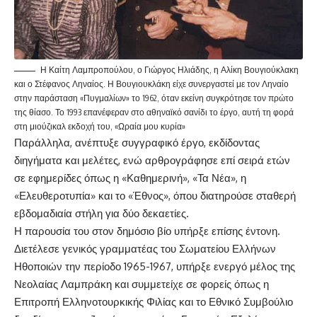
Η Καίτη Λαμπροπούλου, ο Γιώργος Ηλιάδης, η Αλίκη Βουγιούκλακη
και ο Στέφανος Ληναίος. Η Βουγιουκλάκη είχε συνεργαστεί με τον Ληναίο
στην παράσταση «Πυγμαλίων» το 1962, όταν εκείνη συγκρότησε τον πρώτο
της θίασο. Το 1993 επανέφεραν στο αθηναϊκό σανίδι το έργο, αυτή τη φορά
στη μιούζικαλ εκδοχή του, «Ωραία μου κυρία»
Παράλληλα, ανέπτυξε συγγραφικό έργο, εκδίδοντας
διηγήματα και μελέτες, ενώ αρθρογράφησε επί σειρά ετών
σε εφημερίδες όπως η «Καθημερινή», «Τα Νέα», η
«Ελευθεροτυπία» και το «Έθνος», όπου διατηρούσε σταθερή
εβδομαδιαία στήλη για δύο δεκαετίες.
Η παρουσία του στον δημόσιο βίο υπήρξε επίσης έντονη.
Διετέλεσε γενικός γραμματέας του Σωματείου Ελλήνων
Ηθοποιών την περίοδο 1965-1967, υπήρξε ενεργό μέλος της
Νεολαίας Λαμπράκη και συμμετείχε σε φορείς όπως η
Επιτροπή Ελληνοτουρκικής Φιλίας και το Εθνικό Συμβούλιο