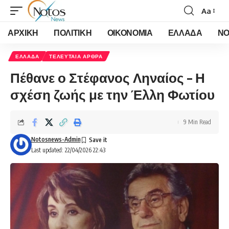
Aa
Font
Resizer
ΑΡΧΙΚΗ
ΠΟΛΙΤΙΚΗ
ΟΙΚΟΝΟΜΙΑ
ΕΛΛΑΔΑ
ΝΟ
ΕΛΛΑΔΑ
ΤΕΛΕΥΤΑΙΑ ΑΡΘΡΑ
Πέθανε ο Στέφανος Ληναίος – Η
σχέση ζωής με την Έλλη Φωτίου
9 Min Read
Notosnews-Admin
Last updated: 22/04/2026 22:43