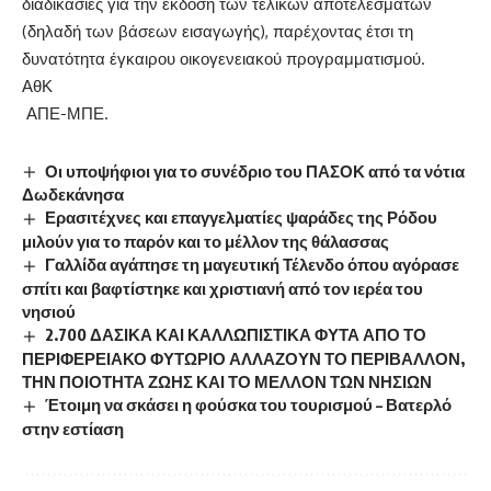
διαδικασίες για την έκδοση των τελικών αποτελεσμάτων
(δηλαδή των βάσεων εισαγωγής), παρέχοντας έτσι τη
δυνατότητα έγκαιρου οικογενειακού προγραμματισμού.
ΑθΚ
ΑΠΕ-ΜΠΕ.
Οι υποψήφιοι για το συνέδριο του ΠΑΣΟΚ από τα νότια
Δωδεκάνησα
Ερασιτέχνες και επαγγελματίες ψαράδες της Ρόδου
μιλούν για το παρόν και το μέλλον της θάλασσας
Γαλλίδα αγάπησε τη μαγευτική Τέλενδο όπου αγόρασε
σπίτι και βαφτίστηκε και χριστιανή από τον ιερέα του
νησιού
2.700 ΔΑΣΙΚΑ ΚΑΙ ΚΑΛΛΩΠΙΣΤΙΚΑ ΦΥΤΑ ΑΠΟ ΤΟ
ΠΕΡΙΦΕΡΕΙΑΚΟ ΦΥΤΩΡΙΟ ΑΛΛΑΖΟΥΝ ΤΟ ΠΕΡΙΒΑΛΛΟΝ,
ΤΗΝ ΠΟΙΟΤΗΤΑ ΖΩΗΣ ΚΑΙ ΤΟ ΜΕΛΛΟΝ ΤΩΝ ΝΗΣΙΩΝ
Έτοιμη να σκάσει η φούσκα του τουρισμού – Βατερλό
στην εστίαση