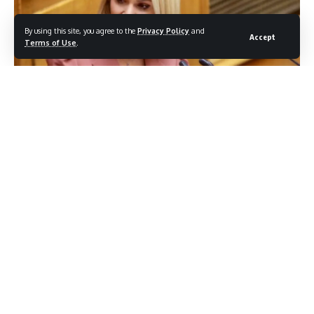
By using this site, you agree to the
Privacy Policy
and
Accept
Terms of Use
.
Οι προτάσεις των πυροσβεστών Δωδεκανήσου για στέγαση
και
υπηρεσιακή μέριμνα στη Βουλή από τη Μίκα Ιατρίδη
Τις προτάσεις της Ένωσης Υπαλλήλων Πυροσβεστικού
Σώματος
Δωδεκανήσου σχετικά με διατάξεις του υπό διαβούλευση
νομοσχεδίου του
Υπουργείου Εθνικής Οικονομίας και Οικονομικών κατέθεσε
ως
κοινοβουλευτική αναφορά προς τους αρμόδιους Υπουργούς