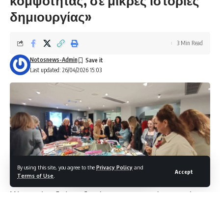
κομψότητας, σε μικρές ιστορίες
δημιουργίας»
3 Min Read
Notosnews-Admin
Last updated: 26/04/2026 15:03
By using this site, you agree to the
Privacy Policy
and
Accept
Terms of Use
.
Μέσα σε ένα ιδιαίτερα ζεστό και συγκινησιακά φορτισμένο
κλίμα, πραγματοποιήθηκε
στις 24 Απριλίου το βράδυ, στο Semiramis City Hotel, η