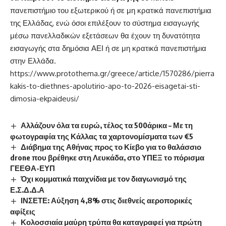
πανεπιστήμιο του εξωτερικού ή σε μη κρατικά πανεπιστήμια
της Ελλάδας, ενώ όσοι επιλέξουν το σύστημα εισαγωγής
μέσω πανελλαδικών εξετάσεων θα έχουν τη δυνατότητα
εισαγωγής στα δημόσια ΑΕΙ ή σε μη κρατικά πανεπιστήμια
στην Ελλάδα.
https://www.protothema.gr/greece/article/1570286/pierra
kakis-to-diethnes-apolutirio-apo-to-2026-eisagetai-sti-
dimosia-ekpaideusi/
Αλλάζουν όλα τα ευρώ, τέλος τα 500άρικα – Με τη
φωτογραφία της Κάλλας τα χαρτονομίσματα των €5
Διάβημα της Αθήνας προς το Κίεβο για το θαλάσσιο
drone που βρέθηκε στη Λευκάδα, στο ΥΠΕΞ το πόρισμα
ΓΕΕΘΑ-ΕΥΠ
Όχι κομματικά παιχνίδια με τον διαγωνισμό της
Ε.Σ.Δ.Δ.Α
ΙΝΣΕΤΕ: Αύξηση 4,8% στις διεθνείς αεροπορικές
αφίξεις
Κολοσσιαία μαύρη τρύπα θα καταγραφεί για πρώτη