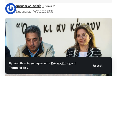
Notosnews-Admin
Last updated: 14/01/2026 23:35
By using this site, you agree to the
Privacy Policy
and
Accept
Terms of Use
.
Δεκτή έκανε την παραίτηση της Μαρίας Καρυστιανού από
την προεδρία του Δ.Σ. ο Σύλλογος Ατόμων Πληγέντων
Δυστυχήματος των Τεμπών, με τον Παύλο Ασλανίδη να
αναλαμβάνει προσωρινά χρέη προέδρου.
Αναλυτικά η ανακοίνωση του «Συλλόγου Ατόμων