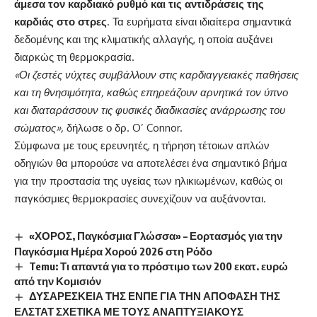
άμεσα τον καρδιακό ρυθμό και τις αντιδράσεις της
καρδιάς στο στρες
. Τα ευρήματα είναι ιδιαίτερα σημαντικά
δεδομένης και της κλιματικής αλλαγής, η οποία αυξάνει
διαρκώς τη θερμοκρασία.
«Οι ζεστές νύχτες συμβάλλουν στις καρδιαγγειακές παθήσεις
και τη θνησιμότητα, καθώς επηρεάζουν αρνητικά τον ύπνο
και διαταράσσουν τις φυσικές διαδικασίες ανάρρωσης του
σώματος»,
δήλωσε ο δρ. O’ Connor.
Σύμφωνα με τους ερευνητές, η τήρηση τέτοιων απλών
οδηγιών θα μπορούσε να αποτελέσει ένα σημαντικό βήμα
για την προστασία της υγείας των ηλικιωμένων, καθώς οι
παγκόσμιες θερμοκρασίες συνεχίζουν να αυξάνονται.
«ΧΟΡΟΣ, Παγκόσμια Γλώσσα» – Εορτασμός για την
Παγκόσμια Ημέρα Χορού 2026 στη Ρόδο
Temu: Τι απαντά για το πρόστιμο των 200 εκατ. ευρώ
από την Κομισιόν
ΔΥΣΑΡΕΣΚΕΙΑ ΤΗΣ ΕΝΠΕ ΓΙΑ ΤΗΝ ΑΠΟΦΑΣΗ ΤΗΣ
ΕΛΣΤΑΤ ΣΧΕΤΙΚΑ ΜΕ ΤΟΥΣ ΑΝΑΠΤΥΞΙΑΚΟΥΣ