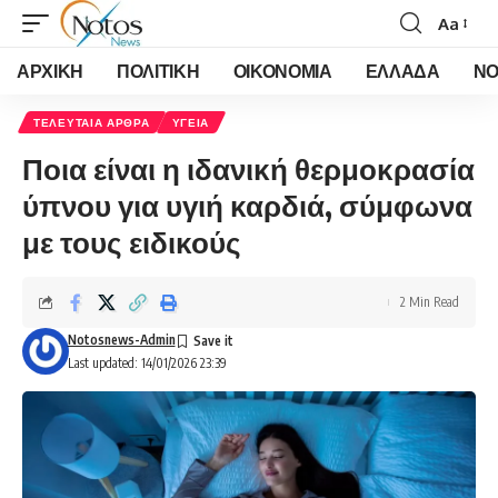
Aa
Font
Resizer
ΑΡΧΙΚΗ
ΠΟΛΙΤΙΚΗ
ΟΙΚΟΝΟΜΙΑ
ΕΛΛΑΔΑ
ΝΟ
ΤΕΛΕΥΤΑΙΑ ΑΡΘΡΑ
ΥΓΕΙΑ
Ποια είναι η ιδανική θερμοκρασία
ύπνου για υγιή καρδιά, σύμφωνα
με τους ειδικούς
2 Min Read
Notosnews-Admin
Last updated: 14/01/2026 23:39