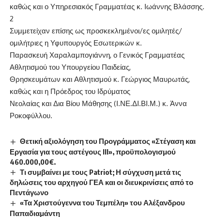
καθώς και ο Υπηρεσιακός Γραμματέας κ. Ιωάννης Βλάσσης.
2
Συμμετείχαν επίσης ως προσκεκλημένοι/ες ομιλητές/
ομιλήτριες η Υφυπουργός Εσωτερικών κ.
Παρασκευή Χαραλαμπογιάννη, ο Γενικός Γραμματέας
Αθλητισμού του Υπουργείου Παιδείας,
Θρησκευμάτων και Αθλητισμού κ. Γεώργιος Μαυρωτάς,
καθώς και η Πρόεδρος του Ιδρύματος
Νεολαίας και Δια Βίου Μάθησης (Ι.ΝΕ.ΔΙ.ΒΙ.Μ.) κ. Άννα
Ροκοφύλλου.
Θετική αξιολόγηση του Προγράμματος «Στέγαση και
Εργασία για τους αστέγους ΙΙΙ», προϋπολογισμού
460.000,00€.
Τι συμβαίνει με τους Patriot; Η σύγχυση μετά τις
δηλώσεις του αρχηγού ΓΕΑ και οι διευκρινίσεις από το
Πεντάγωνο
«Τα Χριστούγεννα του Τεμπέλη» του Αλέξανδρου
Παπαδιαμάντη