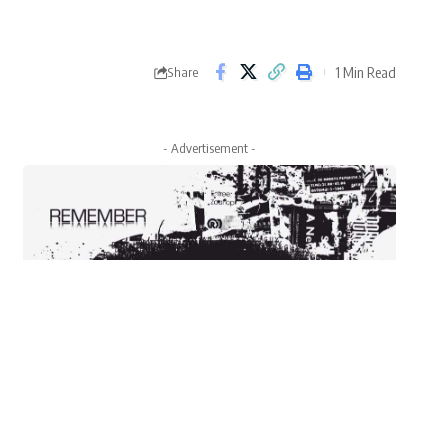
1 Min Read
Share
- Advertisement -