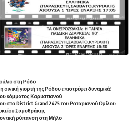
Ιούλιο στη Ρόδο
η οινική γιορτή της Ρόδου επιστρέφει δυναμικά!
 του κόμματος Καρυστιανού
υ στο District Grand 2475 του Ροταριανού Ομίλου
Λυκείου Σαμοθράκης
λοντική ρύπανση στη Μήλο