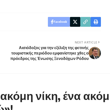
Facebook
NEXT ARTICLE
Αισιόδοξος για την εξέλιξη της φετινής
τουριστικής περιόδου εμφανίστηκε χθες ο
πρόεδρος της Ένωσης Ξενοδόχων Ρόδου
α ακόμη νίκη, ένα ακό
ώ»!