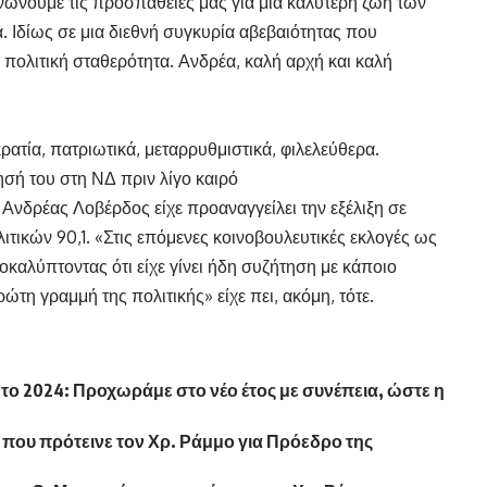
νώνουμε τις προσπάθειές μας για μια καλύτερη ζωή των
. Ιδίως σε μια διεθνή συγκυρία αβεβαιότητας που
 πολιτική σταθερότητα. Ανδρέα, καλή αρχή και καλή
ατία, πατριωτικά, μεταρρυθμιστικά, φιλελεύθερα.
σή του στη ΝΔ πριν λίγο καιρό
ο Ανδρέας Λοβέρδος είχε προαναγγείλει την εξέλιξη σε
τικών 90,1. «Στις επόμενες κοινοβουλευτικές εκλογές ως
οκαλύπτοντας ότι είχε γίνει ήδη συζήτηση με κάποιο
τη γραμμή της πολιτικής» είχε πει, ακόμη, τότε.
ο 2024: Προχωράμε στο νέο έτος με συνέπεια, ώστε η
 που πρότεινε τον Χρ. Ράμμο για Πρόεδρο της