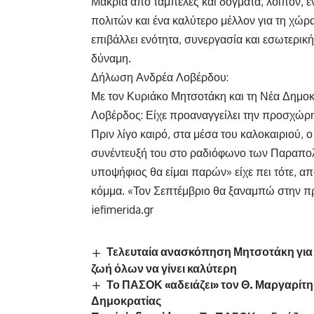
Μακριά από ταμπέλες και δόγματα, λοιπόν, ε
πολιτών και ένα καλύτερο μέλλον για τη χώρα
επιβάλλει ενότητα, συνεργασία και εσωτερική
δύναμη.
Δήλωση Ανδρέα Λοβέρδου:
Με τον Κυριάκο Μητσοτάκη και τη Νέα Δημοκρ
Λοβέρδος: Είχε προαναγγείλει την προσχώρη
Πριν λίγο καιρό, στα μέσα του καλοκαιριού, 
συνέντευξή του στο ραδιόφωνο των Παραπολι
υποψήφιος θα είμαι παρών» είχε πει τότε, απ
κόμμα. «Τον Σεπτέμβριο θα ξαναμπώ στην πρώ
iefimerida.gr
Τελευταία ανασκόπηση Μητσοτάκη για τ
ζωή όλων να γίνει καλύτερη
Το ΠΑΣΟΚ «αδειάζει» τον Θ. Μαργαρίτη
Δημοκρατίας