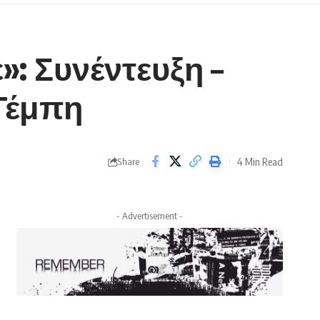
»: Συνέντευξη –
Τέμπη
4 Min Read
Share
- Advertisement -