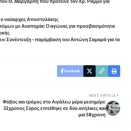
τον Θ. Μαργαρίτη που πρότεινε τον Χρ. Ράμμο για
πρα ο ναύαρχος Αποστολάκης
Ατόμων με Αναπηρία: Ο αγώνας για προσβασιμότητα
αρκής
ε»: Συνέντευξη – παρέμβαση του Αντώνη Σαμαρά για τα
Facebook
NEXT ARTICLE
Φόβος και τρόμος στο Αιγάλεω μέρα μεσημέρι:
32χρονος Σύρος επιτέθηκε σε δύο ανήλικες και
μια 58χρονη