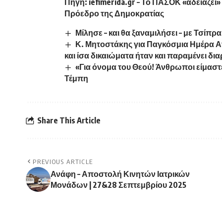
Πηγή:
iefimerida.gr
–
Το ΠΑΣΟΚ «αδειάζει» 
Πρόεδρο της Δημοκρατίας
Μίλησε – και θα ξαναμιλήσει – με Τσί
Κ. Μητοστάκης για Παγκόσμια Ημέρα 
και ίσα δικαιώματα ήταν και παραμένει δι
«Για όνομα του Θεού! Άνθρωποι είμαστ
Τέμπη
Share This Article
PREVIOUS ARTICLE
Ανάφη – Αποστολή Κινητών Ιατρικών
Μονάδων | 27&28 Σεπτεμβρίου 2025