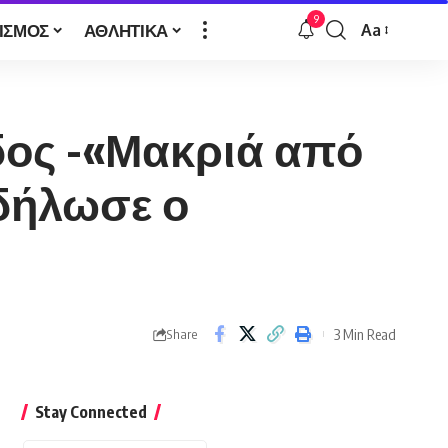
9
ΙΣΜΟΣ
ΑΘΛΗΤΙΚΑ
Aa
Font
Resizer
ος -«Μακριά από
 δήλωσε ο
3 Min Read
Share
Stay Connected