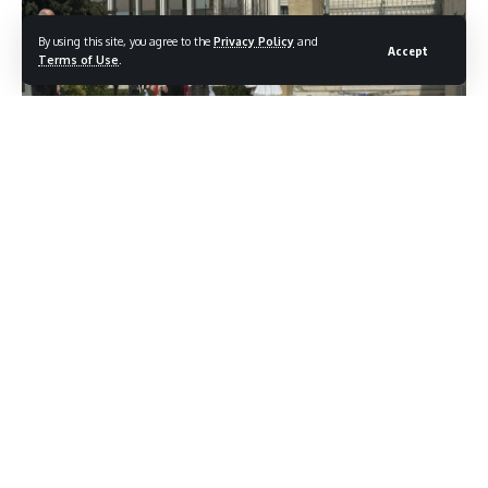
By using this site, you agree to the
Privacy Policy
and
Accept
Terms of Use
.
Ο Γ.Νικητιάδης εκπροσώπησε τον Πρόεδρο του ΠΑΣΟΚ στις
εκδηλώσεις για την 77η Επέτειο Ενσωμάτωση
ς
της
Δωδεκανήσου που πραγματοποιήθηκαν στην Αθήνα
Ο Γιώργος Νικητιάδης, Βουλευτής Δωδεκανήσου του ΠΑΣΟΚ,
εκπροσώπησε τον Πρόεδρο του ΚόμματοςΝίκο Ανδρουλάκη
στις εκδηλώσεις για την 77η Επέτειο της Ενσωμάτωσης της
Δωδεκανήσου, που πραγματοποιήθηκαν στην Αθήνα την
Κυριακή 16 Μαρτίου. Τις εκδηλώσεις διοργάνωσαν η
Ομοσπονδία Δωδεκανησιακών Σωματείων Αθηνών –