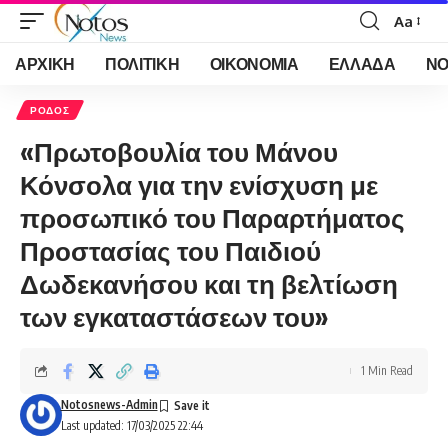
Aa
Font
Resizer
ΑΡΧΙΚΗ
ΠΟΛΙΤΙΚΗ
ΟΙΚΟΝΟΜΙΑ
ΕΛΛΑΔΑ
ΝΟ
ΡΟΔΟΣ
«Πρωτοβουλία του Μάνου
Κόνσολα για την ενίσχυση με
προσωπικό του Παραρτήματος
Προστασίας του Παιδιού
Δωδεκανήσου και τη βελτίωση
των εγκαταστάσεων του»
1 Min Read
Notosnews-Admin
Last updated: 17/03/2025 22:44