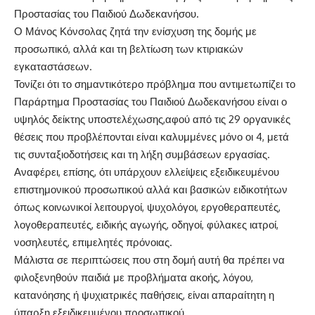
Προστασίας του Παιδιού Δωδεκανήσου.
Ο Μάνος Κόνσολας ζητά την ενίσχυση της δομής με
προσωπικό
,
αλλά και τη βελτίωση των κτιριακών
εγκαταστάσεων.
Τονίζει ότι το σημαντικότερο πρόβλημα που αντιμετωπίζει το
Παράρτημα Προστασίας του Παιδιού Δωδεκανήσου είναι ο
υψηλός δείκτης υποστελέχωσης
,
αφού από τις 29 οργανικές
θέσεις που προβλέπονται είναι καλυμμένες μόνο οι 4, μετά
τις συνταξιοδοτήσεις και τη λήξη συμβάσεων εργασίας.
Αναφέρει
,
επίσης,
ότι υπάρχουν ελλείψεις εξειδικευμένου
επιστημονικού προσωπικού αλλά και βασικών ειδικοτήτων
όπως κοινωνικοί λειτουργοί, ψυχολόγοι, εργοθεραπευτές,
λογοθεραπευτές, ειδικής αγωγής, οδηγοί, φύλακες ιατροί,
νοσηλευτές, επιμελητές πρόνοιας.
Μάλιστα σε περιπτώσεις που στη δομή αυτή θα πρέπει να
φιλοξενηθούν παιδιά με προβλήματα ακοής, λόγου,
κατανόησης ή ψυχιατρικές παθήσεις, είναι απαραίτητη η
ύπαρξη εξειδικευμένου προσωπικού.