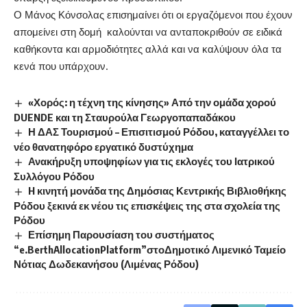
Ο Μάνος Κόνσολας επισημαίνει ότι οι εργαζόμενοι που έχουν
απομείνει στη
δομή καλούνται να ανταποκριθούν σε ειδικά
καθήκοντα και αρμοδιότητες αλλά και να καλύψουν όλα τα
κενά που υπάρχουν.
«Χορός: η τέχνη της κίνησης» Από την ομάδα χορού
DUENDE και τη Σταυρούλα Γεωργοπαπαδάκου
Η ΔΑΣ Τουρισμού – Επισιτισμού Ρόδου, καταγγέλλει το
νέο θανατηφόρο εργατικό δυστύχημα
Ανακήρυξη υποψηφίων για τις εκλογές του Ιατρικού
Συλλόγου Ρόδου
H κινητή μονάδα της Δημόσιας Κεντρικής Βιβλιοθήκης
Ρόδου ξεκινά εκ νέου τις επισκέψεις της στα σχολεία της
Ρόδου
Επίσημη Παρουσίαση του συστήματος
“e.BerthAllocationPlatform”στοΔημοτικό Λιμενικό Ταμείο
Νότιας Δωδεκανήσου (Λιμένας Ρόδου)