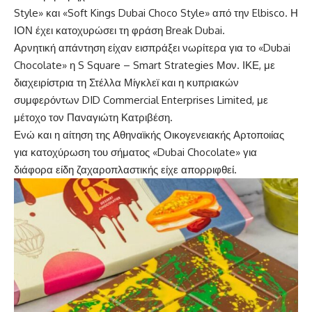
Style» και «Soft Kings Dubai Choco Style» από την Elbisco. Η
ΙΟΝ έχει κατοχυρώσει τη φράση Break Dubai.
Αρνητική απάντηση είχαν εισπράξει νωρίτερα για το «Dubai
Chocolate» η S Square – Smart Strategies Μον. ΙΚΕ, με
διαχειρίστρια τη Στέλλα Μίγκλεϊ και η κυπριακών
συμφερόντων DID Commercial Enterprises Limited, με
μέτοχο τον Παναγιώτη Κατριβέση.
Ενώ και η αίτηση της Αθηναϊκής Οικογενειακής Αρτοποιίας
για κατοχύρωση του σήματος «Dubai Chocolate» για
διάφορα είδη ζαχαροπλαστικής είχε απορριφθεί.