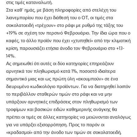
στις τιμές καταναλωτή.
Στα καθ’ ημάς, με βάση πληροφορίες από στελέχη του
λιανεμπορίου που έχει διάθεσή του ο ΟΤ, οι τιμές στα
σοκολατοειδή «τρέχουν» στο ράφι με ρυθμό της τάξης του
+19% σε σχέση τον περσινό Φεβρουάριο. Την ίδια ώρα που ο
καφές, το άλλο προϊόν που έχει «χτυπηθεί» από την κλιματική
κρίση, παρουσιάζει ετήσια άνοδο τον Φεβρουάριο στο +13-
14%.
Ας σημειωθεί ότι αυτές οι δύο κατηγορίες επηρεάζουν
αρνητικά τον πληθωρισμό κατά 1%, ποσοστό ιδιαίτερα
σημαντικό μιας και ως πρώτη ύλη «ακουμπούν» σε ένα
διευρυμένο κωδικολόγιο προϊόντων. Για να διατηρηθεί λοιπόν
το περιβάλλον σταθερών τιμών στο ράφι και να μην
υπάρξουν αρνητικές επιδράσεις στον πληθωρισμό των
τροφίμων και βασικών ειδών καθημερινής ανάγκης θα
πρέπει οι τιμές σε άλλες κατηγορίες να μειώνονται αναλόγως
για να υπάρξει εξισορρόπηση. Προς το παρόν οι
«κραδασμοί» από την άνοδο των τιμών σε σοκολατοειδή,