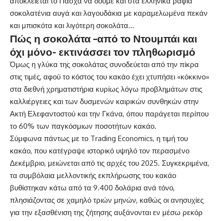
αποκλείεται το Πάσχα να δούμε και στα ελληνικά ράφια
σοκολατένια αυγά και λαγουδάκια με καραμελωμένα πεκάν
και μπισκότα και λιγότερη σοκολάτα…
Πώς η σοκολάτα –από το Ντουμπάι και
όχι μόνο- εκτινάσσει τον πληθωρισμό
Όμως η γλύκα της σοκολάτας συνοδεύεται από την πίκρα
στις τιμές, αφού το κόστος του κακάο έχει χτυπήσει «κόκκινο»
στα διεθνή χρηματιστήρια κυρίως λόγω προβλημάτων στις
καλλιέργειες και των δυσμενών καιρικών συνθηκών στην
Ακτή Ελεφαντοστού και την Γκάνα, όπου παράγεται περίπου
το 60% των παγκόσμιων ποσοτήτων κακάο.
Σύμφωνα πάντως με το Trading Economics, η τιμή του
κακάο, που κατέγραψε ιστορικό υψηλό τον περασμένο
Δεκέμβριο, μειώνεται από τις αρχές του 2025. Συγκεκριμένα,
τα συμβόλαια μελλοντικής εκπλήρωσης του κακάο
βυθίστηκαν κάτω από τα 9.400 δολάρια ανά τόνο,
πλησιάζοντας σε χαμηλό τριών μηνών, καθώς οι ανησυχίες
για την εξασθένιση της ζήτησης αυξάνονται εν μέσω ρεκόρ