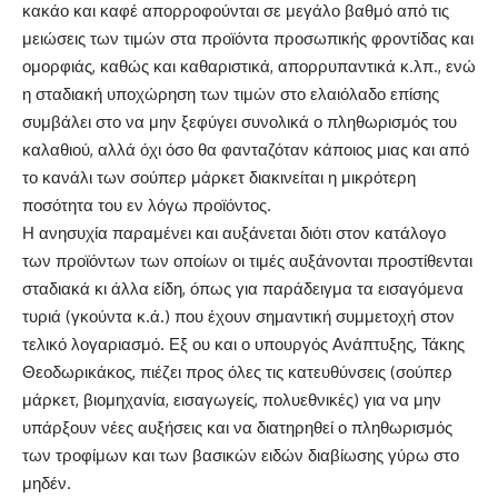
κακάο και καφέ απορροφούνται σε μεγάλο βαθμό από τις
μειώσεις των τιμών στα προϊόντα προσωπικής φροντίδας και
ομορφιάς, καθώς και καθαριστικά, απορρυπαντικά κ.λπ., ενώ
η σταδιακή υποχώρηση των τιμών στο ελαιόλαδο επίσης
συμβάλει στο να μην ξεφύγει συνολικά ο πληθωρισμός του
καλαθιού, αλλά όχι όσο θα φανταζόταν κάποιος μιας και από
το κανάλι των σούπερ μάρκετ διακινείται η μικρότερη
ποσότητα του εν λόγω προϊόντος.
Η ανησυχία παραμένει και αυξάνεται διότι στον κατάλογο
των προϊόντων των οποίων οι τιμές αυξάνονται προστίθενται
σταδιακά κι άλλα είδη, όπως για παράδειγμα τα εισαγόμενα
τυριά (γκούντα κ.ά.) που έχουν σημαντική συμμετοχή στον
τελικό λογαριασμό. Εξ ου και ο υπουργός Ανάπτυξης, Τάκης
Θεοδωρικάκος, πιέζει προς όλες τις κατευθύνσεις (σούπερ
μάρκετ, βιομηχανία, εισαγωγείς, πολυεθνικές) για να μην
υπάρξουν νέες αυξήσεις και να διατηρηθεί ο πληθωρισμός
των τροφίμων και των βασικών ειδών διαβίωσης γύρω στο
μηδέν.