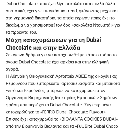
Dubai Chocolate, που έχει λίγη σοκολάτα και πολλά άλλα
συστατικά, έχει γίνει παγκόσμιο trend, φτάνοντας μέχρι και
στα γερμανικά δικαστήρια, τα οποία έκριναν ποιος έχει το
δικαίωμα να χρησιμοποιεί τον όρο «σοκολάτα Ντουμπάι» για
τα προϊόντα του.
Μάχη κατοχυρώσεων για τη Dubai
Chocolate και στην Ελλάδα
Σε αγώνα δρόμου για να κατοχυρωθεί με κάποιο τρόπο το
όνομα Dubai Chocolate έχει αρχίσει και στην ελληνική
αγορά.
Η Αθηναϊκή Οικογενειακή Αρτοποιία ΑΒΕΕ της οικογένειας
Ρεμούνδου που εμπορεύεται αρτοσκευάσματα και μπισκότα
Ferró και Ρεμούνδος, μπόρεσε να κατοχυρώσει στον
Οργανισμό Βιομηχανικής Ιδιοκτησίας Εμπορικών Σημάτων
φράση που περιέχει το Dubai Chocolate. Συγκεκριμένα
κατοχυρώθηκε το «FERRO Dubai Chocolate Flavour».
Επίσης έχει κατοχυρωθεί το «ΒΙΟΛΑΝΤΑ COOKIES DUBAI»
από την βιομηχανία Βιολάντα και τα «Full Bite Dubai Choco