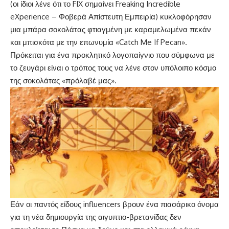
(οι ίδιοι λένε ότι το FIX σημαίνει Freaking Incredible
eXperience – Φοβερά Απίστευτη Εμπειρία) κυκλοφόρησαν
μια μπάρα σοκολάτας φτιαγμένη με καραμελωμένα πεκάν
και μπισκότα με την επωνυμία «Catch Me If Pecan».
Πρόκειται για ένα προκλητικό λογοπαίγνιο που σύμφωνα με
το ζευγάρι είναι ο τρόπος τους να λένε στον υπόλοιπο κόσμο
της σοκολάτας «πρόλαβέ μας».
Εάν οι παντός είδους influencers βρουν ένα πιασάρικο όνομα
για τη νέα δημιουργία της αιγυπτιο-βρετανίδας δεν