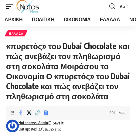
Aa
Font
Resizer
ΑΡΧΙΚΗ
ΠΟΛΙΤΙΚΗ
ΟΙΚΟΝΟΜΙΑ
ΕΛΛΑΔΑ
ΝΟ
ΕΛΛΑΔΑ
«πυρετός» του Dubai Chocolate και
πώς ανεβάζει τον πληθωρισμό
στη σοκολάτα Μοιράσου το
Οικονομία Ο «πυρετός» του Dubai
Chocolate και πώς ανεβάζει τον
πληθωρισμό στη σοκολάτα
7 Min Read
Notosnews-Admin
Last updated: 23/02/2025 21:55