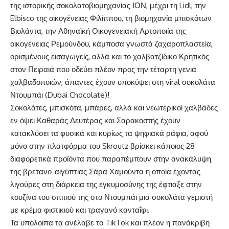
της ιστορικής σοκολατοβιομηχανίας ΙΟΝ, μέχρι τη Lidl, την
Elbisco της οικογένειας Φιλίππου, τη βιομηχανία μπισκότων
Βιολάντα, την Αθηναϊκή Οικογενειακή Αρτοποιία της
οικογένειας Ρεμούνδου, κάμποσα γνωστά ζαχαροπλαστεία,
ορισμένους εισαγωγείς, αλλά και το χαλβατζίδικο Κρητικός
στον Πειραιά που οδεύει πλέον προς την τέταρτη γενιά
χαλβαδοποιών, άπαντες έχουν υποκύψει στη viral σοκολάτα
Ντουμπάι (Dubai Chocolate)!
Σοκολάτες, μπισκότα, μπάρες, αλλά και νεωτερικοί χαλβάδες
εν όψει Καθαράς Δευτέρας και Σαρακοστής έχουν
κατακλύσει τα φυσικά και κυρίως τα ψηφιακά ράφια, αφού
μόνο στην πλατφόρμα του Skroutz βρίσκει κάποιος 28
διαφορετικά προϊόντα που παραπέμπουν στην ανακάλυψη
της βρετανο-αιγύπτιας Σάρα Χαμούντα η οποία έχοντας
λιγούρες στη διάρκεια της εγκυμοσύνης της έφτιαξε στην
κουζίνα του σπιτιού της στο Ντουμπάι μια σοκολάτα γεμιστή
με κρέμα φιστικιού και τραγανό κανταΐφι.
Τα υπόλοιπα τα ανέλαβε το TikTok και πλέον η πανάκριβη