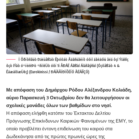
Ï Õðïõñãüò Ðáéäåßáò Êþóôáò Ãáâñüãëïõ óôïí áãéáóìü ãéá ôçí Ýíáñîç
ôçò íÝáò ó÷ïëéêÞò ÷ñïíéÜò óôï 1ï ÅÐÁË Áãßùí Áíáñãýñùí (Óçôåßáò 4 &
ÊáæáíôæÜêç) (Eurokinissi / ÐÁÍÁÃÏÐÏÕËÏÓ ÃÉÁÍÍÇÓ)
Με απόφαση του Δημάρχου Ρόδου Αλέξανδρου Κολιάδη,
αύριο Παρασκευή 3 Οκτωβρίου δεν θα λειτουργήσουν οι
σχολικές μονάδες όλων των βαθμίδων στο νησί.
Η απόφαση ελήφθη κατόπιν του Έκτακτου Δελτίου
Πρόγνωσης Επικίνδυνων Καιρικών Φαινομένων της ΕΜΥ, το
οποίο προβλέπει έντονη επιδείνωση του καιρού στα
Δωδεκάνησα από τις πρώτες πρωινές ώρες της