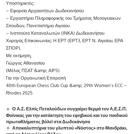
Υποστηρικτές:
– Εφορεία Αρχαιοτήτων Δωδεκανήσου
– Εργαστήριο Πληροφορικής του Τμήματος Μεσογειακών
Σπουδών, Πανεπιστήμιο Αιγαίου
– Ινστιτούτο Καταναλωτών (ΙΝΚΑ) Δωδεκανήσου
Χορηγός Επικοινωνίας: Η ΕΡΤ (ΕΡΤ3, ΕΡΤ Ν. Αιγαίου, ΕΡΑ
ΣΠΟΡ).
Με εκτίμηση,
Γιώργος Αθανασίου
(Μέλος ΠΣΑΤ &amp; ΑIPS)
Για την Οργανωτική Επιτροπή
40th European Chess Club Cup &amp; 29th Women’s ECC –
Rhodes 2025
Ο Α.Σ. Ελπίς Πεταλούδων συγχαίρει θερμά τον Α.Ε.Σ.Π.
Φοίνικας για την κατάκτηση του εφηβικού και του παιδικού
πρωταθλήματος βόλεϊ στα Δωδεκάνησα
Αποκαλυπτήρια του γλυπτού «Νόστος» στο Μανδράκι,