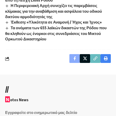
από τη Λέσχη Lions Ρόδου
Η Περιφερειακή Αρχή συνεχίζει τις παρεμβάσεις
κλίμακας για την αναβάθμιση και ασφάλεια του οδικού
δικτύου αρμοδιότητάς της
Έκθεση: «Υλικότητα σε Αναμονή / Ήχος και Ίχνος»
Τα ονόματα των 655 λαϊκών δικαστών της Ρόδου που
θα κληθούν ως ένορκοι στις συνεδριάσεις του Μικτού
Ορκωτού Δικαστηρίου
//
N
otos News
Εγγραφείτε στο ενημερωτικό μας δελτίο