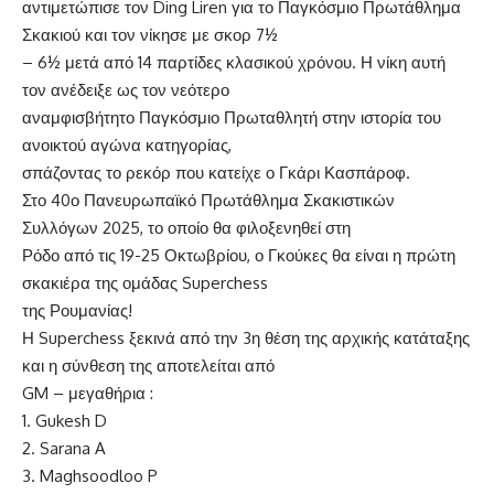
αντιμετώπισε τον Ding Liren για το Παγκόσμιο Πρωτάθλημα
Σκακιού και τον νίκησε με σκορ 7½
– 6½ μετά από 14 παρτίδες κλασικού χρόνου. Η νίκη αυτή
τον ανέδειξε ως τον νεότερο
αναμφισβήτητο Παγκόσμιο Πρωταθλητή στην ιστορία του
ανοικτού αγώνα κατηγορίας,
σπάζοντας το ρεκόρ που κατείχε ο Γκάρι Κασπάροφ.
Στο 40ο Πανευρωπαϊκό Πρωτάθλημα Σκακιστικών
Συλλόγων 2025, το οποίο θα φιλοξενηθεί στη
Ρόδο από τις 19-25 Οκτωβρίου, ο Γκούκες θα είναι η πρώτη
σκακιέρα της ομάδας Superchess
της Ρουμανίας!
Η Superchess ξεκινά από την 3η θέση της αρχικής κατάταξης
και η σύνθεση της αποτελείται από
GM – μεγαθήρια :
1. Gukesh D
2. Sarana A
3. Maghsoodloo P