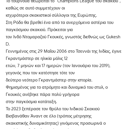
Το τουρνουά θεωρείται το “Champions League του σκακιού”,
καθώς σε αυτό συμμετέχουν οι
ισχυρότεροι σκακιστικοί σύλλογοι της Ευρώπης.
Στη Ρόδο θα βρεθεί ένα από τα ανερχόμενα αστέρια του
παγκόσμιου σκακιού. Πρόκειται για
τον Ινδό Ντομαραζού Γκουκές, γνωστός διεθνώς ως Gukesh
D.
Γεννημένος στις 29 Μαΐου 2006 στο Τσεννάι της Ινδίας, έγινε
Γκραντμάστερ σε ηλικία μόλις 12
ετών, 7 μηνών και 17 ημερών (τον Ιανουάριο του 2019),
γεγονός που τον κατέστησε τότε τον
δεύτερο νεότερο Γκραντμάστερ στην ιστορία.
Φημισμένος για το ατρόμητο και δυναμικό του στυλ, ο
Γκουκές ανέβηκε πάρα πολύ γρήγορα
στην παγκόσμια κατάταξη.
Το 2023 ξεπέρασε τον θρύλο του Ινδικού Σκακιού
Βισβανάθαν Άναντ σε έλο (τρόπος μέτρησης
σκακιστικής δυναμικότητας) γινόμενος προσωρινά ο