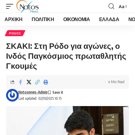
Aa
Font
Resizer
ΑΡΧΙΚΗ
ΠΟΛΙΤΙΚΗ
ΟΙΚΟΝΟΜΙΑ
ΕΛΛΑΔΑ
ΝΟ
ΡΟΔΟΣ
ΣΚΑΚΙ: Στη Ρόδο για αγώνες, ο
Ινδός Παγκόσμιος πρωταθλητής
Γκουμές
4 Min Read
Notosnews-Admin
Last updated: 02/10/2025 10:15