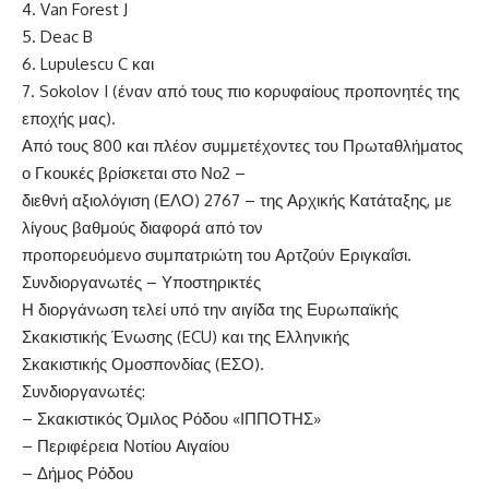
4. Van Forest J
5. Deac B
6. Lupulescu C και
7. Sokolov I (έναν από τους πιο κορυφαίους προπονητές της
εποχής μας).
Από τους 800 και πλέον συμμετέχοντες του Πρωταθλήματος
ο Γκουκές βρίσκεται στο Νο2 –
διεθνή αξιολόγιση (ΕΛΟ) 2767 – της Αρχικής Κατάταξης, με
λίγους βαθμούς διαφορά από τον
προπορευόμενο συμπατριώτη του Αρτζούν Εριγκαΐσι.
Συνδιοργανωτές – Υποστηρικτές
Η διοργάνωση τελεί υπό την αιγίδα της Ευρωπαϊκής
Σκακιστικής Ένωσης (ECU) και της Ελληνικής
Σκακιστικής Ομοσπονδίας (ΕΣΟ).
Συνδιοργανωτές:
– Σκακιστικός Όμιλος Ρόδου «ΙΠΠΟΤΗΣ»
– Περιφέρεια Νοτίου Αιγαίου
– Δήμος Ρόδου