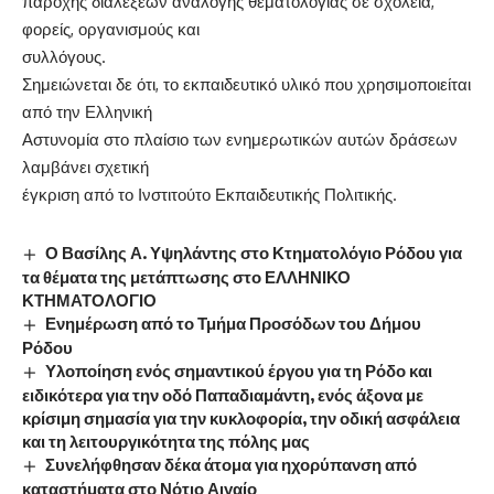
παροχής διαλέξεων ανάλογης θεματολογίας σε σχολεία,
φορείς, οργανισμούς και
συλλόγους.
Σημειώνεται δε ότι, το εκπαιδευτικό υλικό που χρησιμοποιείται
από την Ελληνική
Αστυνομία στο πλαίσιο των ενημερωτικών αυτών δράσεων
λαμβάνει σχετική
έγκριση από το Ινστιτούτο Εκπαιδευτικής Πολιτικής.
Ο Βασίλης Α. Υψηλάντης στο Κτηματολόγιο Ρόδου για
τα θέματα της μετάπτωσης στο ΕΛΛΗΝΙΚΟ
ΚΤΗΜΑΤΟΛΟΓΙΟ
Ενημέρωση από το Τμήμα Προσόδων του Δήμου
Ρόδου
Υλοποίηση ενός σημαντικού έργου για τη Ρόδο και
ειδικότερα για την οδό Παπαδιαμάντη, ενός άξονα με
κρίσιμη σημασία για την κυκλοφορία, την οδική ασφάλεια
και τη λειτουργικότητα της πόλης μας
Συνελήφθησαν δέκα άτομα για ηχορύπανση από
καταστήματα στο Νότιο Αιγαίο