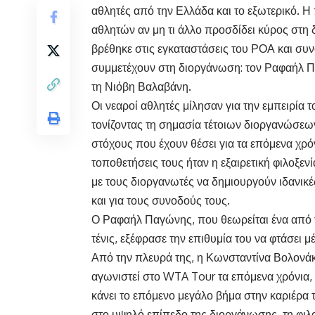
αθλητές από την Ελλάδα και το εξωτερικό.
αθλητών αν μη τι άλλο προσδίδει κύρος στ
βρέθηκε στις εγκαταστάσεις του ΡΟΑ και συ
συμμετέχουν στη διοργάνωση: τον Ραφαήλ Π
τη Νιόβη Βαλαβάνη.
Οι νεαροί αθλητές μίλησαν για την εμπειρία 
τονίζοντας τη σημασία τέτοιων διοργανώσεων 
στόχους που έχουν θέσει για τα επόμενα χρό
τοποθετήσεις τους ήταν η εξαιρετική φιλοξεν
με τους διοργανωτές να δημιουργούν ιδανικέ
και για τους συνοδούς τους.
Ο Ραφαήλ Παγώνης, που θεωρείται ένα από τ
τένις, εξέφρασε την επιθυμία του να φτάσει μ
Από την πλευρά της, η Κωνσταντίνα Βολονάκ
αγωνιστεί στο WTA Tour τα επόμενα χρόνια, 
κάνει το επόμενο μεγάλο βήμα στην καριέρα
στο υψηλό επίπεδο της διοργάνωσης, τη φιλ