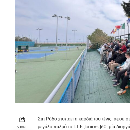
Στη Ρόδο χτυπάει η καρδιά του τένις, αφού συ
μεγάλο παλμό το I.T.F. Juniors J60, μία δι
SHARE