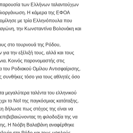
 Η παρουσία των Ελλήνων ταλαντούχων
η διοργάνωση. Η κάμερα της ΕΦΟΑ
νομίλησε με τρία Ελληνόπουλα που
αγώνη, την Κωνσταντίνα Βολονάκη και
τους στο τουρνουά της Ρόδου,
για την εξέλιξή τους, αλλά και τους
νια. Κοινός παρονομαστής στις
ία του Ροδιακού Ομίλου Αντισφαίρισης,
ς συνθήκες τόσο για τους αθλητές όσο
α μεγαλύτερα ταλέντα του ελληνικού
έχρι το Νο1 της παγκόσμιας κατάταξης.
η δήλωσε πως στόχος της είναι να
επιβεβαιώνοντας τη φιλοδοξία της να
 της. Η Νιόβη Βαλαβάνη αναφέρθηκε
οξενία στη Ρόδο και τους υψηλούς