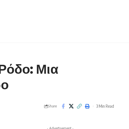
Ρόδο: Μια
ρο
3 Min Read
Share
- Advertisement -