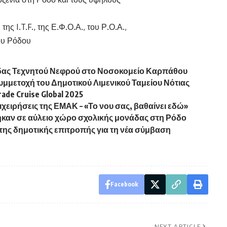
της I.T.F., της Ε.Φ.Ο.Α., του Ρ.Ο.Α.,
μου Ρόδου
άδας Τεχνητού Νεφρού στο Νοσοκομείο Καρπάθου
μμετοχή του Δημοτικού Λιμενικού Ταμείου Νότιας
de Cruise Global 2025
ιχειρήσεις της ΕΜΑΚ – «Το νου σας, βαθαίνει εδώ»
ηκαν σε αύλειο χώρο σχολικής μονάδας στη Ρόδο
της δημοτικής επιτροπής για τη νέα σύμβαση
Facebook
NEXT ARTICLE