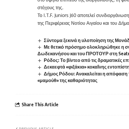
στόχους της.
Το I.T.F. Juniors J60 αποτελεί συνδιοργάνωση 
της Περιφέρειας Νοτίου Αιγαίου και του Δή
Σύντομα ξεκινά η υλοποίηση της Μον
Με θετικό πρόσημο ολοκληρώθηκε η συ
Δωδεκανήσου και του ΠΡΟΤΟΥΡ στη Seatra
Ρόδος: Το βίντεο από τις δραματικές επ
Δεκαεφτά «φιξάκια» κοκαΐνης εντοπίστ
Δήμος Ρόδου: Ανακαλείται η απόφαση 
«μαμούθ» της καθαριότητας
Share This Article
PREVIOUS ARTICLE