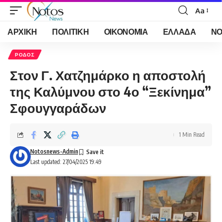
Aa
Font
Resizer
ΑΡΧΙΚΗ
ΠΟΛΙΤΙΚΗ
ΟΙΚΟΝΟΜΙΑ
ΕΛΛΑΔΑ
ΝΟ
ΡΟΔΟΣ
Στον Γ. Χατζημάρκο η αποστολή
της Καλύμνου στο 4ο “Ξεκίνημα”
Σφουγγαράδων
1 Min Read
Notosnews-Admin
Last updated: 27/04/2025 19:49