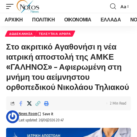
Aa
Font
Resizer
ΑΡΧΙΚΗ
ΠΟΛΙΤΙΚΗ
ΟΙΚΟΝΟΜΙΑ
ΕΛΛΑΔΑ
ΝΟ
ΔΩΔΕΚΑΝΗΣΑ
ΤΕΛΕΥΤΑΙΑ ΑΡΘΡΑ
Στο ακριτικό Αγαθονήσι η νέα
ιατρική αποστολή της ΑΜΚΕ
«ΓΑΛΗΝΟΣ» – Αφιερωμένη στη
μνήμη του αείμνηστου
ορθοπεδικού Νικολάου Τηλιακού
2 Min Read
News Room
Last updated: 26/06/2026 20:47