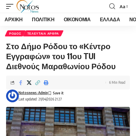
Aa
Font
Resizer
ΑΡΧΙΚΗ
ΠΟΛΙΤΙΚΗ
ΟΙΚΟΝΟΜΙΑ
ΕΛΛΑΔΑ
ΝΟ
ΡΟΔΟΣ
ΤΕΛΕΥΤΑΙΑ ΑΡΘΡΑ
Στο Δήμο Ρόδου το «Κέντρο
Εγγραφών» του 11ου TUI
Διεθνούς Μαραθωνίου Ρόδου
6 Min Read
Notosnews-Admin
Last updated: 21/04/2026 21:27