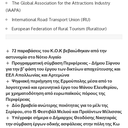
The Global Association for the Attractions Industry
(IAAPA)
International Road Transport Union (IRU)
European Federation of Rural Tourism (Ruraltour)
72 παραβάσεις του Κ.Ο.Κ βεβαιώθηκαν από την
αστυνομία στο Νότιο Αιγαίο
Προγραμματική σύμβαση Περιφέρειας – Δήμου Σίφνου
για την β’ φάση του έργου των δικτύων αποχεύτευσης και
ΕΕΛ Απολλωνίας και Αρτεμώνα
Ψηφιακή περιήγηση της Ερμούπολης μέσα από το
λογοτεχνικό και ερευνητικό έργο του Μάνου Ελευθερίου,
με χρηματοδότηση από ευρωπαϊκούς πόρους της
Περιφέρειας
Δύο βραβεία ανώτερης ποιότητας για το μέλι της
Σερίφου, στο 15 Φεστιβάλ Μελιού και Προϊόντων Μέλισσας
Υπέγραψε σήμερα ο Δήμαρχος Θεοδόσης Νικηταράς
την σύμβαση έργων οδικής ασφάλειας στην πόλη της Κω