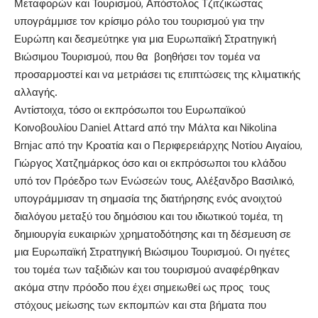
Μεταφορών και Τουρισμού, Απόστολος Τζιτζικώστας
υπογράμμισε τον κρίσιμο ρόλο του τουρισμού για την
Ευρώπη και δεσμεύτηκε για μια Ευρωπαϊκή Στρατηγική
Βιώσιμου Τουρισμού, που θα βοηθήσει τον τομέα να
προσαρμοστεί και να μετριάσει τις επιπτώσεις της κλιματικής
αλλαγής.
Αντίστοιχα, τόσο οι εκπρόσωποι του Ευρωπαϊκού
Κοινοβουλίου Daniel Attard από την Μάλτα και Nikolina
Brnjac από την Κροατία και ο Περιφερειάρχης Νοτίου Αιγαίου,
Γιώργος Χατζημάρκος όσο και οι εκπρόσωποι του κλάδου
υπό τον Πρόεδρο των Ενώσεών τους, Αλέξανδρο Βασιλικό,
υπογράμμισαν τη σημασία της διατήρησης ενός ανοιχτού
διαλόγου μεταξύ του δημόσιου και του ιδιωτικού τομέα, τη
δημιουργία ευκαιριών χρηματοδότησης και τη δέσμευση σε
μια Ευρωπαϊκή Στρατηγική Βιώσιμου Τουρισμού. Οι ηγέτες
του τομέα των ταξιδιών και του τουρισμού αναφέρθηκαν
ακόμα στην πρόοδο που έχει σημειωθεί ως προς τους
στόχους μείωσης των εκπομπών και στα βήματα που