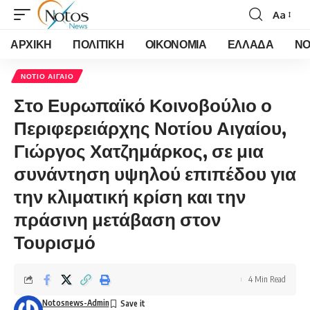
Aa
Font
Resizer
ΑΡΧΙΚΗ
ΠΟΛΙΤΙΚΗ
ΟΙΚΟΝΟΜΙΑ
ΕΛΛΑΔΑ
ΝΟ
ΝΟΤΙΟ ΑΙΓΑΙΟ
Στο Ευρωπαϊκό Κοινοβούλιο ο
Περιφερειάρχης Νοτίου Αιγαίου,
Γιώργος Χατζημάρκος, σε μια
συνάντηση υψηλού επιπέδου για
την κλιματική κρίση και την
πράσινη μετάβαση στον
Τουρισμό
4 Min Read
Notosnews-Admin