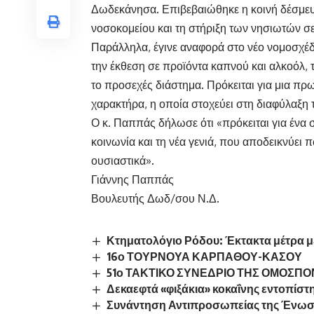
Δωδεκάνησα. Επιβεβαιώθηκε η κοινή δέσμευ
νοσοκομείου και τη στήριξη των νησιωτών σε
Παράλληλα, έγινε αναφορά στο νέο νομοσχέδ
την έκθεση σε προϊόντα καπνού και αλκοόλ, 
το προσεχές διάστημα. Πρόκειται για μια πρ
χαρακτήρα, η οποία στοχεύει στη διαφύλαξη τ
Ο κ. Παππάς δήλωσε ότι «πρόκειται για ένα 
κοινωνία και τη νέα γενιά, που αποδεικνύει π
ουσιαστικά».
Γιάννης Παππάς
Βουλευτής Δωδ/σου Ν.Δ.
Κτηματολόγιο Ρόδου: Έκτακτα μέτρα 
16ο ΤΟΥΡΝΟΥΑ ΚΑΡΠΑΘΟΥ-ΚΑΣΟΥ
51ο ΤΑΚΤΙΚΟ ΣΥΝΕΔΡΙΟ ΤΗΣ ΟΜΟΣΠΟΝΔ
Δεκαεφτά «φιξάκια» κοκαΐνης εντοπίστ
Συνάντηση Αντιπροσωπείας της Ένωση