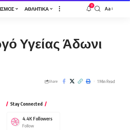
9
ΙΣΜΟΣ
ΑΘΛΗΤΙΚΑ
Aa
Font
Resizer
γό Υγείας Άδωνι
1 Min Read
Share
Stay Connected
4.4K
Followers
Follow