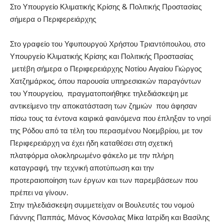
Στο Υπουργείο Κλιματικής Κρίσης &
Πολιτικής Προστασίας
σήμερα ο Περιφερειάρχης
Στο γραφείο του Υφυπουργού
Χρήστου
Τριαντόπουλου
,
στο
Υπουργείο Κλιματικής Κρίσης και Πολιτικής Προστασίας
μετέβη σήμερα ο Περιφερειάρχης Νοτίου Αιγαίου
Γιώργος
Χατζημάρκος,
όπου παρουσία υπηρεσιακών παραγόντων
του Υπουργείου, πραγματοποιήθηκε τηλεδιάσκεψη με
αντικείμενο την αποκατάσταση των ζημιών που άφησαν
πίσω τους τα έντονα καιρικά φαινόμενα που έπληξαν το νησί
της Ρόδου από τα τέλη του περασμένου Νοεμβρίου, με τον
Περιφερειάρχη να έχει ήδη καταθέσει στη σχετική
πλατφόρμα ολοκληρωμένο φάκελο με την πλήρη
καταγραφή, την τεχνική αποτύπωση και την
προτεραιοποίηση
των έργων και των παρεμβάσεων που
πρέπει να γίνουν.
Στην τηλεδιάσκεψη συμμετείχαν οι Βουλευτές του νομού
Γιάννης Παππάς, Μάνος
Κόνσολας
Μίκα
Ιατρίδη
και
Βασίλης