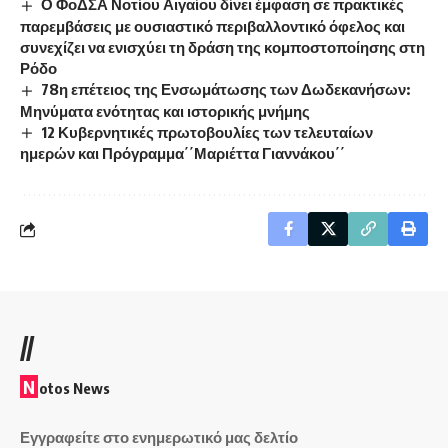
Ο ΦοΔΣΑ Νοτίου Αιγαίου δίνει έμφαση σε πρακτικές
παρεμβάσεις με ουσιαστικό περιβαλλοντικό όφελος και
συνεχίζει να ενισχύει τη δράση της κομποστοποίησης στη
Ρόδο
78η επέτειος της Ενσωμάτωσης των Δωδεκανήσων:
Μηνύματα ενότητας και ιστορικής μνήμης
12 Κυβερνητικές πρωτοβουλίες των τελευταίων
ημερών και Πρόγραμμα΄΄Μαριέττα Γιαννάκου΄΄
//
N
otos News
Εγγραφείτε στο ενημερωτικό μας δελτίο