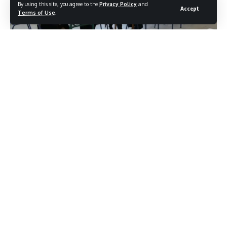
By using this site, you agree to the
Privacy Policy
and
Accept
Terms of Use
.
Τελευταίο κουδούνι
θα χτυπήσει σήμερα, Τετάρτη, στα
γυμνάσια της Επικράτειας, σηματοδοτώντας το τέλος των
μαθημάτων και την έναρξη της περιόδου των
εξετάσεων
.
Συγκεκριμένα, οι προαγωγικές
εξετάσεις
για την Α’ και Β’
Γυμνασίου θα διεξαχθούν από την Τρίτη 2 Ιουνίου 2026 έως
τη Δευτέρα 15 Ιουνίου 2026.
Πρεμιέρα την Παρασκευή για τις Πανελλήνιες
Υπενθυμίζεται ότι στο τέλος της τρέχουσας εβδομάδας
αρχίζουν οι Πανελλαδικές Εξετάσεις για τους υποψήφιους
των ΓΕΛ (Παρασκευή 29 Μαΐου 2026) με το μάθημα της
Νεοελληνικής Γλώσσας και Λογοτεχνίας.