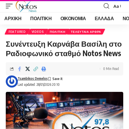
Aa
Font
Resizer
ΑΡΧΙΚΗ
ΠΟΛΙΤΙΚΗ
ΟΙΚΟΝΟΜΙΑ
ΕΛΛΑΔΑ
ΝΟ
FEATURED
VIDEOS
ΠΟΛΙΤΙΚΗ
ΤΕΛΕΥΤΑΙΑ ΑΡΘΡΑ
Συνέντευξη Καρνάβα Βασίλη στο
Ραδιοφωνικό σταθμό Notos News
0 Min Read
Tsambikos Demelos
Last updated: 28/05/2026 20:10