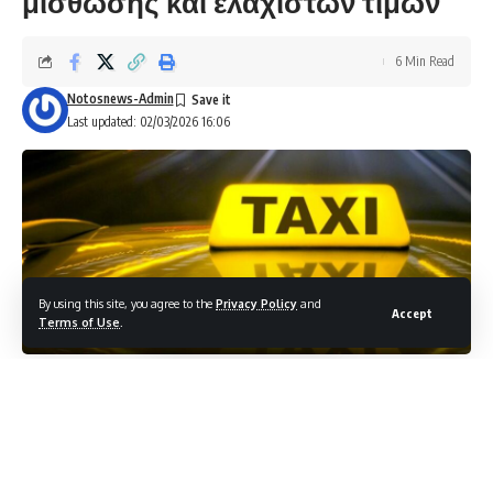
μίσθωσης και ελάχιστων τιμών
6 Min Read
Notosnews-Admin
Last updated: 02/03/2026 16:06
By using this site, you agree to the
Privacy Policy
and
Accept
Terms of Use
.
Ενιαίους κανόνες και απελευθέρωση αγοράς για όλα τα ταξί,
τόσο τα ιδιωτικά οχήµατα µε επαγγελµατίες οδηγούς όσο και
των ταξί που συγκαταλέγονται στα οχήµατα δηµόσιας
χρήσης, εισηγείται η Επιτροπή Ανταγωνισµού, σε µια