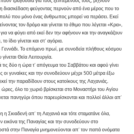
 πουν τραγούδια για τους ξενιτεμένους τους, ρίχνουν
ι η διασκέδαση φεύγοντας περνούν από ένα μέρος που το
σο πολύ που μόνο ένας άνθρωπος μπορεί να περάσει. Εκεί
νοντας τον δρόμο και γίνεται το έθιμο που λέγεται «Κρα»,
για να φύγει από εκεί δεν την αφήνουν και την αναγκάζουν
το ίδιο γίνεται και στ’ αγόρια.
ό Γεννάδι. Το επόμενο πρωί, με συνοδεία πλήθους κόσμου
γίνεται Θεία Λειτουργία.
ά τις δύο η ώρα τ’ απόγευμα του Σαββάτου και αφού γίνει
 οι γυναίκες και την συνοδεύουν μέχρι 500 μέτρα έξω
εκεί την παραδίδουν στους κατοίκους της Λαχανιάς.
 ώρες, όλο το χωριό βρίσκεται στο Μοναστήρι του Αγίου
εται πανηγύρι όπου παρευρίσκονται και πολλοί άλλοι απ’
 η Σκιαδενή απ’ τη Λαχανιά και τότε σταματάνε όλα,
ην εικόνα της Παναγίας και την συνοδεύουν στο
οστά στην Παναγία μνημονεύονται απ’ τον παπά ονόματα