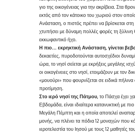
γιο της οικογένειας για την ακρίβεια. Στα θρ
εκτός από τον κάτοικο του χωριού στον οποίο
Ανάσταση, ο πιστός πρέπει να βρίσκεται στη 
χτυπήσει με δύναμη πολλές φορές τη ξύλινη 
εκκωφαντικό ήχο.
Η πιο… εκρηκτική Ανάσταση, γίνεται βεβ
δεκαετίες, πυροδοτούνται αυτοσχέδιοι δυναμ
ώρα, το νησί σείεται με εκρήξεις μεγάλης ισ
οι οικογένειες στο νησί, ετοιμάζουν με τον δι
«μουούρι» που φουρνίζεται σε ειδικά πήλιν
προτίμηση.
Στο ιερό νησί της Πάτμου,
το Πάσχα έχει χ
Εβδομάδα, είναι ιδιαίτερα κατανυκτική με πι
Μεγάλη Πέμπτη και η οποία αποτελεί αναπαρ
μονής, να πλένει τα πόδια 12 μοναχών που κ
ιεροτελεστία του Ιησού με τους 12 μαθητές του