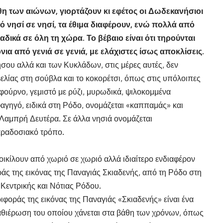
άθη των αιώνων, γιορτάζουν κι εφέτος οι Δωδεκανήσιοι
πό νησί σε νησί, τα έθιμα διαφέρουν, ενώ πολλά από
δικά σε όλη τη χώρα. Το βέβαιο είναι ότι τηρούνται
ια από γενιά σε γενιά, με ελάχιστες ίσως αποκλίσεις.
σου αλλά και των Κυκλάδων, στις μέρες αυτές, δεν
ελίας στη σούβλα και το κοκορέτσι, όπως στις υπόλοιπες
 φούρνο, γεμιστό με ρύζι, μυρωδικά, ψιλοκομμένα
αγηγό, ειδικά στη Ρόδο, ονομάζεται «καππαμάς» και
ν Λαμπρή Δευτέρα. Σε άλλα νησιά ονομάζεται
αραδοσιακό τρόπο.
ικίλουν από χωριό σε χωριό αλλά ιδιαίτερο ενδιαφέρον
ράς της εικόνας της Παναγιάς Σκιαδενής, από τη Ρόδο στη
 Κεντρικής και Νότιας Ρόδου.
ιφοράς της εικόνας της Παναγιάς «Σκιαδενής» είναι ένα
καθιέρωση του οποίου χάνεται στα βάθη των χρόνων, όπως