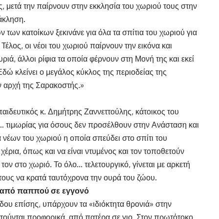
ς, μετά την παίρνουν στην εκκλησία του χωριού τους στην
άκληση.
ν των κατοίκων ξεκινάνε για όλα τα σπίτια του χωριού για
Τέλος, οι νέοι του χωριού παίρνουν την εικόνα και
τυριά, άλλοι ρίφια τα οποία φέρνουν στη Μονή της και εκεί
 Εδώ κλείνει ο μεγάλος κύκλος της περιοδείας της
ην αρχή της Σαρακοστής.»
ιδευτικός κ. Δημήτρης Ζαννεττούλης, κάτοικος του
ς… τιμωρίας για όσους δεν προσέλθουν στην Ανάσταση και
α νέων του χωριού η οποία σπεύδει στο σπίτι του
έρια, όπως και να είναι ντυμένος και τον τοποθετούν
ον στο χωριό. Το όλο… τελετουργικό, γίνεται με αρκετή
τους να κρατά ταυτόχρονα την ουρά του ζώου.
ι από παππού σε εγγονό
δου επίσης, υπάρχουν τα «ιδιόκτητα θρονιά» στην
οτούνται προφορικά, από πατέρα σε γιο. Στον πρωτότοκο