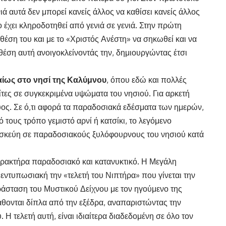
ονιά αυτά δεν μπορεί κανείς άλλος να καθίσει κανείς άλλος
 έχει κληροδοτηθεί από γενιά σε γενιά. Στην πρώτη
θέση του και με το «Χριστός Ανέστη» να σηκωθεί και να
θέση αυτή ανοιγοκλείνοντάς την, δημιουργώντας έτσι
αίως στο νησί της Καλύμνου
, όπου εδώ και πολλές
ίτες σε συγκεκριμένα υψώματα του νησιού. Για αρκετή
χύος. Σε ό,τι αφορά τα παραδοσιακά εδέσματα των ημερών,
κό τους τρόπο γεμιστό αρνί ή κατσίκι, το λεγόμενο
α σκεύη σε παραδοσιακούς ξυλόφουρνους του νησιού κατά
αρακτήρα παραδοσιακό και κατανυκτικό. Η Μεγάλη
ο εντυπωσιακή την «τελετή του Νιπτήρα» που γίνεται την
άσταση του Μυστικού Δείχνου με τον ηγούμενο της
άθονται δίπλα από την εξέδρα, αναπαριστώντας την
. Η τελετή αυτή, είναι ιδιαίτερα διαδεδομένη σε όλο τον