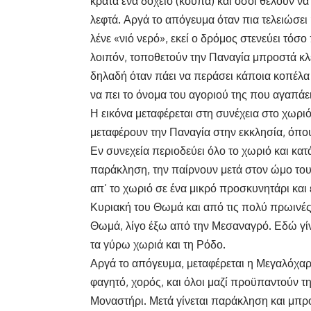
κρατά ένα δοχείο (κούπα) και όσοι θέλουν να
λεφτά. Αργά το απόγευμα όταν πια τελειώσε
λένε «νιό νερό», εκεί ο δρόμος στενεύει τό
λοιπόν, τοποθετούν την Παναγία μπροστά κλεί
δηλαδή όταν πάει να περάσει κάποια κοπέλα 
να πει το όνομα του αγοριού της που αγαπάει, 
Η εικόνα μεταφέρεται στη συνέχεια στο χωρι
μεταφέρουν την Παναγία στην εκκλησία, όπου 
Εν συνεχεία περιοδεύει όλο το χωριό και κατ
παράκληση, την παίρνουν μετά στον ώμο τους
απ’ το χωριό σε ένα μικρό προσκυνητάρι και 
Κυριακή του Θωμά και από τις πολύ πρωινές
Θωμά, λίγο έξω από την Μεσαναγρό. Εδώ γίν
τα γύρω χωριά και τη Ρόδο.
Αργά το απόγευμα, μεταφέρεται η Μεγαλόχαρη
φαγητό, χορός, και όλοι μαζί προϋπαντούν τ
Μοναστήρι. Μετά γίνεται παράκληση και μπρ