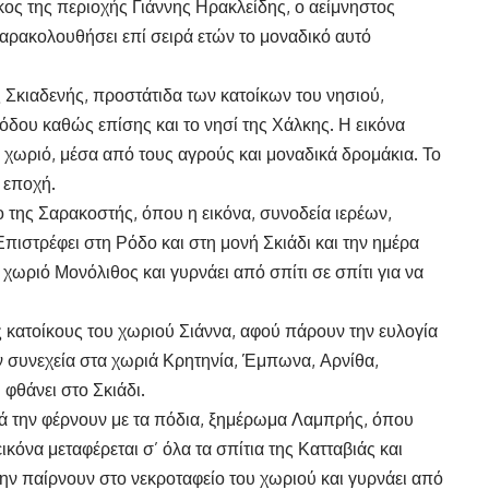
ος της περιοχής Γιάννης Ηρακλείδης, ο αείμνηστος
παρακολουθήσει επί σειρά ετών το μοναδικό αυτό
ς Σκιαδενής, προστάτιδα των κατοίκων του νησιού,
όδου καθώς επίσης και το νησί της Χάλκης. Η εικόνα
 χωριό, μέσα από τους αγρούς και μοναδικά δρομάκια. Το
ή εποχή.
ο της Σαρακοστής, όπου η εικόνα, συνοδεία ιερέων,
Επιστρέφει στη Ρόδο και στη μονή Σκιάδι και την ημέρα
χωριό Μονόλιθος και γυρνάει από σπίτι σε σπίτι για να
 κατοίκους του χωριού Σιάννα, αφού πάρουν την ευλογία
ν συνεχεία στα χωριά Κρητηνία, Έμπωνα, Αρνίθα,
φθάνει στο Σκιάδι.
ιά την φέρνουν με τα πόδια, ξημέρωμα Λαμπρής, όπου
εικόνα μεταφέρεται σ’ όλα τα σπίτια της Κατταβιάς και
ην παίρνουν στο νεκροταφείο του χωριού και γυρνάει από