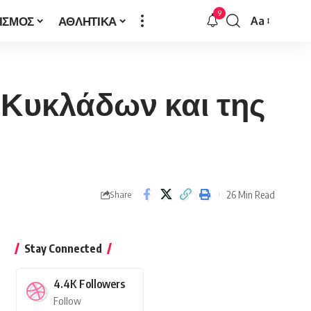
9
ΙΣΜΟΣ
ΑΘΛΗΤΙΚΑ
Aa
Font
Resizer
ν Κυκλάδων και της
26 Min Read
Share
Stay Connected
4.4K
Followers
Follow