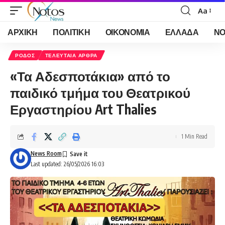
Aa
Font
Resizer
ΑΡΧΙΚΗ
ΠΟΛΙΤΙΚΗ
ΟΙΚΟΝΟΜΙΑ
ΕΛΛΑΔΑ
ΝΟ
ΡΟΔΟΣ
ΤΕΛΕΥΤΑΙΑ ΑΡΘΡΑ
«Τα Αδεσποτάκια» από το
παιδικό τμήμα του Θεατρικού
Εργαστηρίου Art Thalies
1 Min Read
News Room
Last updated: 26/05/2026 16:03