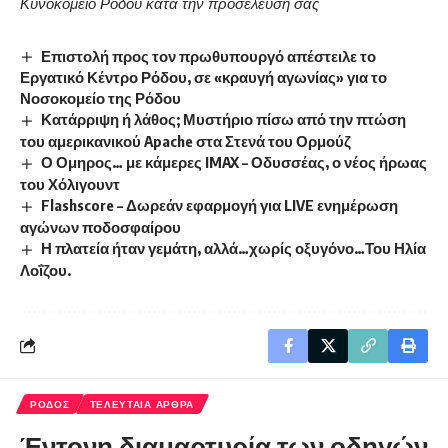
Κυνοκομείο Ρόδου κατά την προσέλευσή σας
Επιστολή προς τον πρωθυπουργό απέστειλε το
Εργατικό Κέντρο Ρόδου, σε «κραυγή αγωνίας» για το
Νοσοκομείο της Ρόδου
Κατάρριψη ή λάθος; Μυστήριο πίσω από την πτώση
του αμερικανικού Apache στα Στενά του Ορμούζ
Ο Ομηρος… με κάμερες IMAX – Οδυσσέας, ο νέος ήρωας
του Χόλιγουντ
Flashscore – Δωρεάν εφαρμογή για LIVE ενημέρωση
αγώνων ποδοσφαίρου
Η πλατεία ήταν γεμάτη, αλλά…χωρίς οξυγόνο…Του Ηλία
Λοΐζου.
ΡΟΔΟΣ
ΤΕΛΕΥΤΑΙΑ ΑΡΘΡΑ
Έντονη διαμαρτυρία των οδηγών