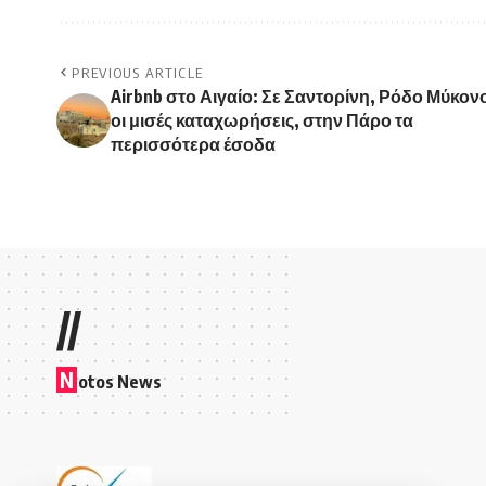
PREVIOUS ARTICLE
Airbnb στο Αιγαίο: Σε Σαντορίνη, Ρόδο Μύκον
οι μισές καταχωρήσεις, στην Πάρο τα
περισσότερα έσοδα
//
N
otos News