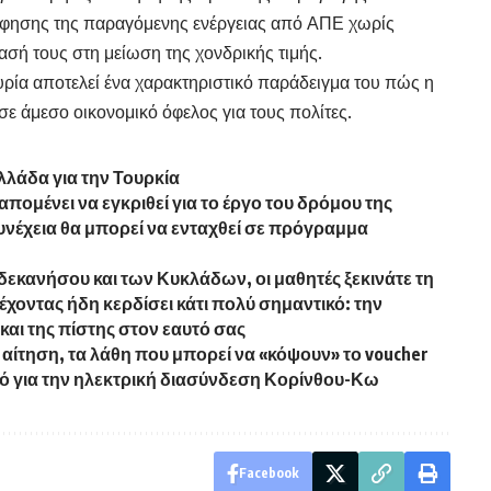
όφησης της παραγόμενης ενέργειας από ΑΠΕ χωρίς
ασή τους στη μείωση της χονδρικής τιμής.
υρία αποτελεί ένα χαρακτηριστικό παράδειγμα του πώς η
σε άμεσο οικονομικό όφελος για τους πολίτες.
λλάδα για την Τουρκία
μένει να εγκριθεί για το έργο του δρόμου της
υνέχεια θα μπορεί να ενταχθεί σε πρόγραμμα
δεκανήσου και των Κυκλάδων, οι μαθητές ξεκινάτε τη
οντας ήδη κερδίσει κάτι πολύ σημαντικό: την
και της πίστης στον εαυτό σας
 αίτηση, τα λάθη που μπορεί να «κόψουν» το voucher
 για την ηλεκτρική διασύνδεση Κορίνθου-Κω
Facebook