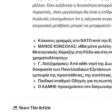
μέλλον. Όσο αυξάνεται η δυνατότητα απορρ
περικοπές, τόσο μεγαλύτερη θα είναι η επίδρ
Αναλυτές επισημαίνουν ότι η τρέχουσα συγκ
ενεργειακή μετάβαση μπορεί να μεταφραστεί 
Κόκκινες γραμμές στο ΝΑΤΟ από την Ε
ΜΑΝΟΣ ΚΟΝΣΟΛΑΣ: «Μία μόνο μελέτη απο
Μεσογειακής Χάραξης στη Ρόδο και στη σ
χρηματοδότησης»
Γ. Χατζημάρκος: Από κάθε νησί της Δω
δοκιμασία των Πανελλαδικών Εξετάσεων έχ
εμπειρία της προσπάθειας, της συνέπειας 
Παιδικοί σταθμοί: Οδηγός για τη σωστή
Ο ΑΔΜΗΕ προκηρύσσει τον διαγωνισμό
Share This Article