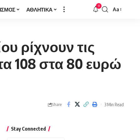
9
ΙΣΜΟΣ
ΑΘΛΗΤΙΚΑ
Aa
Font
Resizer
ου ρίχνουν τις
τα 108 στα 80 ευρώ
3 Min Read
Share
Stay Connected