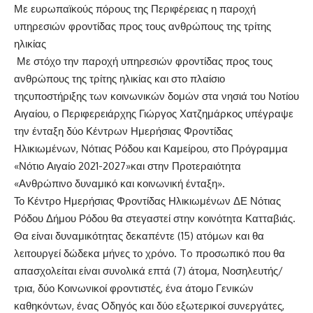
Με ευρωπα
ϊκο
ύς π
όρους
της
Περιφ
έρειας η
παροχή
υπηρεσιών φροντίδας προς τους ανθρώπους της τρίτης
ηλικία
ς
Με στ
όχο τ
η
ν
παροχή υπηρεσιών φροντίδας προς τους
ανθρώπους της τρίτης ηλικία
ς
και στο πλα
ίσιο
της
υποστ
ήριξης των κοινωνικ
ών δομ
ών στα νησι
ά του Νοτ
ίου
Αιγα
ίου, ο Περι
φερει
άρχης
Γι
ώργος Χατζημ
άρκος
υπ
έγραψε
την
ένταξη δ
ύο Κ
έντρων Ημερ
ήσιας Φροντ
ίδας
Ηλ
ικιωμ
ένων
, Ν
ότιας Ρ
όδου και Κα
με
ίρου,
στο
Πρ
όγραμμα
«
Ν
ό
τ
ιο
Αιγα
ίο
2021-2027
»
και στην Προτεραι
ότητα
«Ανθ
ρ
ώπινο
δ
υναμι
κ
ό και
κοινωνικ
ή
ένταξη
».
Το
Κ
έν
τρο Ημερ
ήσιας Φροντ
ίδας Ηλικιωμ
ένων ΔΕ Ν
ότιας
Ρ
όδου
Δ
ήμου Ρ
όδου
θα στεγαστεί στην κοινότητα
Κατταβιάς
.
Θ
α είναι δυναμικότητας δεκαπέντε (15) ατόμων και θα
λειτουργεί δώδεκα μήνες το χρόνο.
To προσωπικό που θα
απασχολείται είναι συνολικά επτά (7) άτομα,
Νοση
λευτής/
τρια,
δ
ύ
ο
Κοινωνικοί φροντιστές,
ένα
άτομο
Γενικών
καθηκόντων
,
ένας
Οδηγός
και δύο
εξωτερικοί συνεργάτες
,