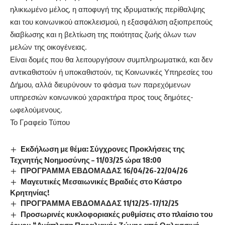
ηλικιωμένο μέλος, η αποφυγή της ιδρυματικής περίθαλψης
και του κοινωνικού αποκλεισμού, η εξασφάλιση αξιοπρεπούς
διαβίωσης και η βελτίωση της ποιότητας ζωής όλων των
μελών της οικογένειας.
Είναι δομ
ές
που θα λειτουργήσ
ουν
συμπληρωματικά, και δεν
αντικαθιστ
ο
ύν
ή υποκαθιστ
ο
ύν
, τις Κοινωνικές Υπηρεσίες του
Δήμου, αλλά διευρύν
ουν
το φάσμα των παρεχόμενων
υπηρεσιών κοινωνικού χαρακτήρα προς τους δημότες-
ωφελούμενους.
Το Γραφείο Τύπου
Εκδήλωση με θέμα: Σύγχρονες Προκλήσεις της
Τεχνητής Νοημοσύνης – 11/03/25 ώρα 18:00
ΠΡΟΓΡΑΜΜΑ ΕΒΔΟΜΑΔΑΣ 16/04/26-22/04/26
Μαγευτικές Μεσαιωνικές Βραδιές στο Κάστρο
Κρητηνίας!
ΠΡΟΓΡΑΜΜΑ ΕΒΔΟΜΑΔΑΣ 11/12/25-17/12/25
Προσωρινές κυκλοφοριακές ρυθμίσεις στο πλαίσιο του
έργου “Ανάπλαση Παραλιακής Ζώνης από Θαλασσινή