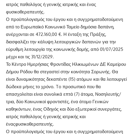
ιατρός παθολόγος ή γενικής ιατρικής και
ένας
φυσικοθεραπευτ
ής.
Ο
προ
ϋπολογισμ
ό
ς του
έργου και η
συ
γ
χρηματοδοτο
ύμενη
απ
ό τ
ο
Ευρωπαϊκό Κοινωνικ
ό Ταμε
ίο
δημ
όσια δαπ
άνη,
αν
έρχ
ο
ν
ται σε
472.160
,00
€
.
Η
ένταξη
της
Πρ
άξης,
διασφαλίζει
την κ
άλυψη
λειτουργικ
ών
δαπαν
ών για την
ε
ύ
ρυθ
μη λειτουργ
ία
της
κοινωνικ
ής δομ
ής,
απ
ό
01/07/202
5
μ
έχρι και
τις
31/12/202
9
.
Το
Κ
έντρο Ημερ
ήσιας Φροντ
ίδας Ηλικιωμ
ένων ΔΕ
Καμε
ίρου
Δ
ήμου Ρ
όδου
θα στεγαστεί στην κοινότητα
Σορων
ής
.
Θ
α
είναι δυναμικότητας δεκαπέντε (15) ατόμων και θα λειτουργεί
δώδεκα μήνες το χρόνο.
To προσωπικό που θα
απασχολείται είναι συνολικά επτά (7) άτομα,
Νοσηλευτής/
τρια,
δ
ύ
ο
Κοινωνικοί φροντιστές,
ένα
άτομο
Γενικών
καθηκόντων
,
ένας
Οδηγός
και δύο
εξωτερικοί συνεργάτες
,
ιατρός παθολόγος ή γενικής ιατρικής και
ένας
φυσικοθεραπευτ
ής.
Ο
προ
ϋπολογισμ
ό
ς του
έργου και η
συ
γ
χρηματοδοτο
ύμενη