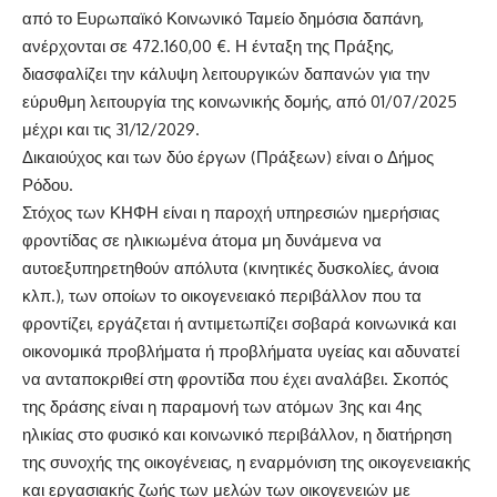
απ
ό τ
ο
Ευρωπαϊκό Κοινωνικ
ό Ταμε
ίο
δημ
όσια δαπ
άνη,
αν
έρχ
ο
ν
ται σε
472.160
,00
€
.
Η
ένταξη
της
Πρ
άξης,
διασφαλίζει
την κ
άλυψη
λειτουργικ
ών
δαπαν
ών για την
ε
ύ
ρυθ
μη λειτουργ
ία
της
κοινωνικ
ής δομ
ής,
απ
ό
01/07/202
5
μ
έχρι και
τις
31/12/202
9
.
Δικαιο
ύχος και των δ
ύο
έργων (Πρ
άξεων) ε
ίναι ο
Δ
ήμος
Ρ
όδου.
Στόχος τ
ων ΚΗΦΗ
είναι η παροχή υπηρεσιών ημερήσιας
φροντίδας σε ηλικιωμένα άτομα μη δυνάμενα να
αυτοεξυπηρετηθούν απόλυτα (κινητικές δυσκολίες, άνοια
κλπ.), των οποίων το οικογενειακό περιβάλλον που τα
φροντίζει, εργάζεται ή αντιμετωπίζει σοβαρά κοινωνικά και
οικονομικά προβλήματα ή προβλήματα υγείας και αδυνατεί
να ανταποκριθεί στη φροντίδα που έχει αναλάβει. Σκοπός
της δράσης είναι η παραμονή των ατόμων 3ης και 4ης
ηλικίας στο φυσικό και κοινωνικό περιβάλλον, η διατήρηση
της συνοχής της οικογένειας, η εναρμόνιση της οικ
ογενειακής
και εργασιακής ζωής των μελών των οικογενειών με