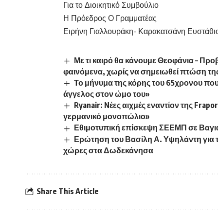
Για το Διοικητικό Συμβούλιο
Η Πρόεδρος Ο Γραμματέας
Ειρήνη Γιαλλουράκη- Καρακατσάνη Ευστάθι
Με τι καιρό θα κάνουμε Θεοφάνια – Προ
φαινόμενα, χωρίς να σημειωθεί πτώση τη
Το μήνυμα της κόρης του 65χρονου πο
άγγελος στον ώμο του»
Ryanair: Nέες αιχμές εναντίον της Frapo
γερμανικό μονοπώλιο»
Εθιμοτυπική επίσκεψη ΣΕΕΜΠ σε Βαγι
Ερώτηση του Βασίλη Α. Υψηλάντη για 
χώρες στα Δωδεκάνησα
Share This Article