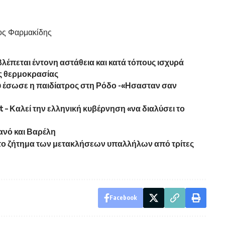
ος Φαρμακίδης
βλέπεται έντονη αστάθεια και κατά τόπους ισχυρά
ς θερμοκρασίας
υ έσωσε η παιδίατρος στη Ρόδο -«Ησασταν σαν
rt – Καλεί την ελληνική κυβέρνηση «να διαλύσει το
ανό και Βαρέλη
το ζήτημα των μετακλήσεων υπαλλήλων από τρίτες
Facebook