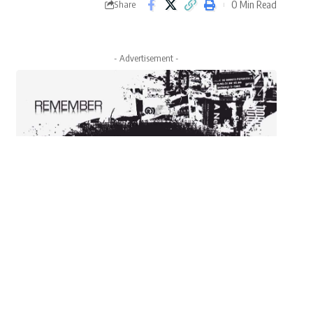
0 Min Read
Share
- Advertisement -