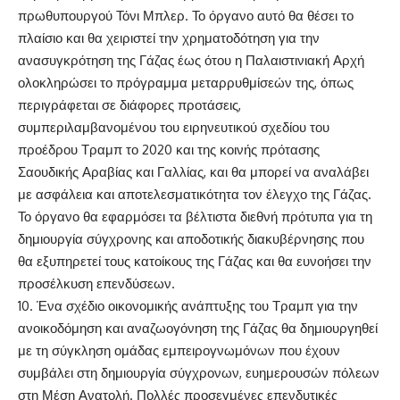
πρωθυπουργού Τόνι Μπλερ. Το όργανο αυτό θα θέσει το
πλαίσιο και θα χειριστεί την χρηματοδότηση για την
ανασυγκρότηση της Γάζας έως ότου η Παλαιστινιακή Αρχή
ολοκληρώσει το πρόγραμμα μεταρρυθμίσεών της, όπως
περιγράφεται σε διάφορες προτάσεις,
συμπεριλαμβανομένου του ειρηνευτικού σχεδίου του
προέδρου Τραμπ το 2020 και της κοινής πρότασης
Σαουδικής Αραβίας και Γαλλίας, και θα μπορεί να αναλάβει
με ασφάλεια και αποτελεσματικότητα τον έλεγχο της Γάζας.
Το όργανο θα εφαρμόσει τα βέλτιστα διεθνή πρότυπα για τη
δημιουργία σύγχρονης και αποδοτικής διακυβέρνησης που
θα εξυπηρετεί τους κατοίκους της Γάζας και θα ευνοήσει την
προσέλκυση επενδύσεων.
10. Ένα σχέδιο οικονομικής ανάπτυξης του Τραμπ για την
ανοικοδόμηση και αναζωογόνηση της Γάζας θα δημιουργηθεί
με τη σύγκληση ομάδας εμπειρογνωμόνων που έχουν
συμβάλει στη δημιουργία σύγχρονων, ευημερουσών πόλεων
στη Μέση Ανατολή. Πολλές προσεγμένες επενδυτικές