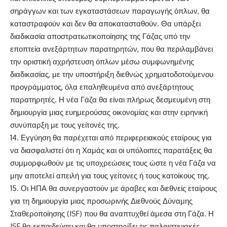
σηράγγων και των εγκαταστάσεων παραγωγής όπλων, θα
καταστραφούν και δεν θα αποκατασταθούν. Θα υπάρξει
διαδικασία αποστρατιωτικοποίησης της Γάζας υπό την
εποπτεία ανεξάρτητων παρατηρητών, που θα περιλαμβάνει
την οριστική αχρήστευση όπλων μέσω συμφωνημένης
διαδικασίας, με την υποστήριξη διεθνώς χρηματοδοτούμενου
προγράμματος, όλα επαληθευμένα από ανεξάρτητους
παρατηρητές. Η νέα Γάζα θα είναι πλήρως δεσμευμένη στη
δημιουργία μιας ευημερούσας οικονομίας και στην ειρηνική
συνύπαρξη με τους γείτονές της.
14. Εγγύηση θα παρέχεται από περιφερειακούς εταίρους για
να διασφαλιστεί ότι η Χαμάς και οι υπόλοιπες παρατάξεις θα
συμμορφωθούν με τις υποχρεώσεις τους ώστε η νέα Γάζα να
μην αποτελεί απειλή για τους γείτονες ή τους κατοίκους της.
15. Οι ΗΠΑ θα συνεργαστούν με άραβες και διεθνείς εταίρους
για τη δημιουργία μιας προσωρινής Διεθνούς Δύναμης
Σταθεροποίησης (ISF) που θα αναπτυχθεί άμεσα στη Γάζα. Η
ISF θα εκπαιδεύσει και θα υποστηρίξει τις παλαιστινιακές