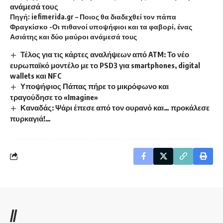
ανάμεσά τους
Πηγή:
iefimerida.gr
–
Ποιος θα διαδεχθεί τον πάπα
Φραγκίσκο -Οι πιθανοί υποψήφιοι και τα φαβορί, ένας
Ασιάτης και δύο μαύροι ανάμεσά τους
Τέλος για τις κάρτες αναλήψεων από ATM: Το νέο
ευρωπαϊκό μοντέλο με το PSD3 για smartphones, digital
wallets και NFC
Υποψήφιος Πάπας πήρε το μικρόφωνο και
τραγούδησε το «Imagine»
Καναδάς: Ψάρι έπεσε από τον ουρανό και… προκάλεσε
πυρκαγιά!…
//