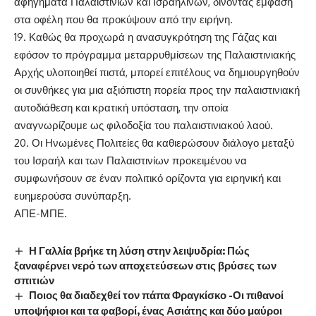
αφηγήματα Παλαιστινίων και Ισραηλινών, δίνοντας έμφαση
στα οφέλη που θα προκύψουν από την ειρήνη.
19. Καθώς θα προχωρά η ανασυγκρότηση της Γάζας και
εφόσον το πρόγραμμα μεταρρυθμίσεων της Παλαιστινιακής
Αρχής υλοποιηθεί πιστά, μπορεί επιτέλους να δημιουργηθούν
οι συνθήκες για μια αξιόπιστη πορεία προς την παλαιστινιακή
αυτοδιάθεση και κρατική υπόσταση, την οποία
αναγνωρίζουμε ως φιλοδοξία του παλαιστινιακού λαού.
20. Οι Ηνωμένες Πολιτείες θα καθιερώσουν διάλογο μεταξύ
του Ισραήλ και των Παλαιστινίων προκειμένου να
συμφωνήσουν σε έναν πολιτικό ορίζοντα για ειρηνική και
ευημερούσα συνύπαρξη.
ΑΠΕ-ΜΠΕ.
Η Γαλλία βρήκε τη λύση στην λειψυδρία: Πώς
ξαναφέρνει νερό των αποχετεύσεων στις βρύσες των
σπιτιών
Ποιος θα διαδεχθεί τον πάπα Φραγκίσκο -Οι πιθανοί
υποψήφιοι και τα φαβορί, ένας Ασιάτης και δύο μαύροι