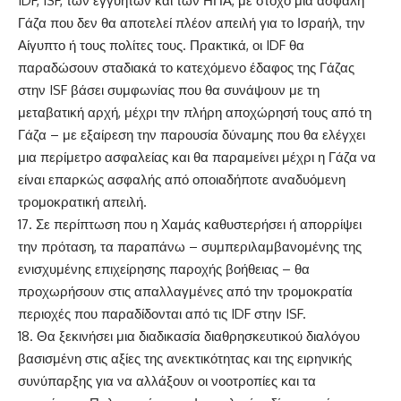
IDF, ISF, των εγγυητών και των ΗΠΑ, με στόχο μια ασφαλή
Γάζα που δεν θα αποτελεί πλέον απειλή για το Ισραήλ, την
Αίγυπτο ή τους πολίτες τους. Πρακτικά, οι IDF θα
παραδώσουν σταδιακά το κατεχόμενο έδαφος της Γάζας
στην ISF βάσει συμφωνίας που θα συνάψουν με τη
μεταβατική αρχή, μέχρι την πλήρη αποχώρησή τους από τη
Γάζα – με εξαίρεση την παρουσία δύναμης που θα ελέγχει
μια περίμετρο ασφαλείας και θα παραμείνει μέχρι η Γάζα να
είναι επαρκώς ασφαλής από οποιαδήποτε αναδυόμενη
τρομοκρατική απειλή.
17. Σε περίπτωση που η Χαμάς καθυστερήσει ή απορρίψει
την πρόταση, τα παραπάνω – συμπεριλαμβανομένης της
ενισχυμένης επιχείρησης παροχής βοήθειας – θα
προχωρήσουν στις απαλλαγμένες από την τρομοκρατία
περιοχές που παραδίδονται από τις IDF στην ISF.
18. Θα ξεκινήσει μια διαδικασία διαθρησκευτικού διαλόγου
βασισμένη στις αξίες της ανεκτικότητας και της ειρηνικής
συνύπαρξης για να αλλάξουν οι νοοτροπίες και τα