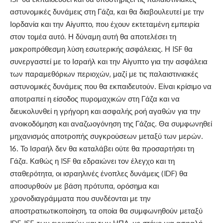
αστυνομικές δυνάμεις στη Γάζα, και θα διαβουλευτεί με την
Ιορδανία και την Αίγυπτο, που έχουν εκτεταμένη εμπειρία
στον τομέα αυτό. Η δύναμη αυτή θα αποτελέσει τη
μακροπρόθεσμη λύση εσωτερικής ασφάλειας. Η ISF θα
συνεργαστεί με το Ισραήλ και την Αίγυπτο για την ασφάλεια
των παραμεθόριων περιοχών, μαζί με τις παλαιστινιακές
αστυνομικές δυνάμεις που θα εκπαιδευτούν. Είναι κρίσιμο να
αποτραπεί η είσοδος πυρομαχικών στη Γάζα και να
διευκολυνθεί η γρήγορη και ασφαλής ροή αγαθών για την
ανοικοδόμηση και αναζωογόνηση της Γάζας. Θα συμφωνηθεί
μηχανισμός αποτροπής συγκρούσεων μεταξύ των μερών.
16. Το Ισραήλ δεν θα καταλάβει ούτε θα προσαρτήσει τη
Γάζα. Καθώς η ISF θα εδραιώνει τον έλεγχο και τη
σταθερότητα, οι ισραηλινές ένοπλες δυνάμεις (IDF) θα
αποσυρθούν με βάση πρότυπα, ορόσημα και
χρονοδιαγράμματα που συνδέονται με την
αποστρατιωτικοποίηση, τα οποία θα συμφωνηθούν μεταξύ