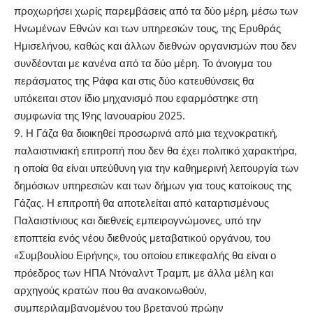
προχωρήσει χωρίς παρεμβάσεις από τα δύο μέρη, μέσω των
Ηνωμένων Εθνών και των υπηρεσιών τους, της Ερυθράς
Ημισελήνου, καθώς και άλλων διεθνών οργανισμών που δεν
συνδέονται με κανένα από τα δύο μέρη. Το άνοιγμα του
περάσματος της Ράφα και στις δύο κατευθύνσεις θα
υπόκειται στον ίδιο μηχανισμό που εφαρμόστηκε στη
συμφωνία της 19ης Ιανουαρίου 2025.
9. Η Γάζα θα διοικηθεί προσωρινά από μια τεχνοκρατική,
παλαιστινιακή επιτροπή που δεν θα έχει πολιτικό χαρακτήρα,
η οποία θα είναι υπεύθυνη για την καθημερινή λειτουργία των
δημόσιων υπηρεσιών και των δήμων για τους κατοίκους της
Γάζας. Η επιτροπή θα αποτελείται από καταρτισμένους
Παλαιστίνιους και διεθνείς εμπειρογνώμονες, υπό την
εποπτεία ενός νέου διεθνούς μεταβατικού οργάνου, του
«Συμβουλίου Ειρήνης», του οποίου επικεφαλής θα είναι ο
πρόεδρος των ΗΠΑ Ντόναλντ Τραμπ, με άλλα μέλη και
αρχηγούς κρατών που θα ανακοινωθούν,
συμπεριλαμβανομένου του βρετανού πρώην