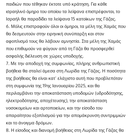
παιδιών που τέθηκαν έκτοτε υπό κράτηση. Για κάθε
ισραηλινό όμηρο του οποίου τα λείψανα επιστρέφονται, το
Ισραήλ θα παραδίδει τα λείψανα 15 κατοίκων της Γάζας.
6. Μόλις επιστραφούν όλοι οι όμηροι, τα μέλη της Χαμάς που
θα δεσμευτούν στην ειρηνική συνύπαρξη και στον
αφοπλισμό τους θα λάβουν αμνηστία. Στα μέλη της Χαμάς
που επιθυμούν να φύγουν από τη Γάζα θα προσφερθεί
ασφαλής διέλευση σε χώρες υποδοχής.
7. Με την αποδοχή της συμφωνίας, πλήρης ανθρωπιστική
βοήθεια θα σταλεί άμεσα στη Λωρίδα της Γάζας. Η ποσότητα
της βοήθειας θα είναι κατ’ ελάχιστο αυτή που προβλεπόταν
στη συμφωνία της 19ης Ιανουαρίου 2025, και θα
περιλαμβάνει την αποκατάσταση υποδομών (υδροδότησης,
ηλεκτροδότησης, αποχέτευσης), την αποκατάσταση
νοσοκομείων και αρτοποιείων, και την είσοδο του
απαραίτητου εξοπλισμού για την απομάκρυνση συντριμμιών
και το άνοιγμα δρόμων.
8. Η είσοδος και διανομή βοήθειας στη Λωρίδα της Γάζας θα