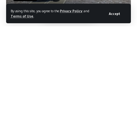
By using this site, you agree to the
Privacy Policy
and
Accept
Terms of Use
.
Τοποθετήθηκαν συστήματα Sea Access σε τέσσερις παραλίες
του Δήμου Ρόδου
Συμβάλουν στην απρόσκοπτη πρόσβαση
ΑμεΑ
στη
Θάλασσα
Ο Δήμος Ρόδου, μεριμνώντας σταθερά για την αυτόνομη και
ανεμπόδιστη πρόσβαση των ατόμων με αναπηρία (
ΑμεΑ
)
στη θάλασσα, προχώρησε στην τοποθέτηση τεσσάρων
συστημάτων
SeaAccess
σε ισάριθμες παραλίες του νησιού.
Συγκεκριμένα, τα συστήματα έχουν εγκατασταθεί στις
παραλίες Έλλη,
Φαληράκι
,
Αφάντου
και Λίνδο.
Τα μηχανήματα επεστράφησαν προσφάτως στη Ρόδο από
την εταιρεία κατασκευής και συντήρησης, με έδρα τη
Θεσσαλονίκη, όπου είχαν αποσταλεί για τον απαραίτητο
τεχνικό έλεγχο και την πλήρη συντήρησή τους. Με την