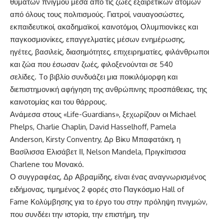
θυμάτων πνιγμού μέσα από τις ζωές εξαιρετικών ατόμων
από όλους τους πολιτισμούς. Γιατροί, ναυαγοσώστες,
εκπαιδευτικοί, ακαδημαϊκοί, καινοτόμοι, Ολυμπιονίκες και
παγκοσμιονίκες, επαγγελματίες μέσων ενημέρωσης,
ηγέτες, βασιλείς, διασημότητες, επιχειρηματίες, φιλάνθρωποι
και ζώα που έσωσαν ζωές, φιλοξενούνται σε 540
σελίδες. Tο βιβλίο συνδυάζει μια ποικιλόμορφη και
διεπιστημονική αφήγηση της ανθρώπινης προσπάθειας, της
καινοτομίας και του θάρρους.
Ανάμεσα στους «Life-Guardians», ξεχωρίζουν οι Michael
Phelps, Charlie Chaplin, David Hasselhoff, Pamela
Anderson, Kirsty Conventry, Δρ Βίκυ Μπαφατάκη, η
Βασίλισσα Ελισάβετ ΙΙ, Nelson Mandela, Πριγκίπισσα
Charlene του Μονακό.
Ο συγγραφέας, Δρ Αβραμίδης, είναι ένας αναγνωρισμένος
ειδήμονας, τιμημένος 2 φορές στο Παγκόσμιο Hall of
Fame Κολύμβησης για το έργο του στην πρόληψη πνιγμών,
που συνδέει την ιστορία, την επιστήμη, την