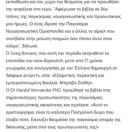
εκπαίδευση και τον χώρο του θεάματος για να προωθήσει
την ασφάλεια στο νερό. “Αφιέρωσα το βιβλίο σε δύο
τιτάνες της παγκόσμιας ναυαγοσωστικής και προσωπικούς
μου ήρωες. Ο ένας ίδρυσε την Παγκόσμια
Ναυαγοσωστική Ομοσπονδία και ο άλλος το σίριαλ που
συνέβαλε στην μείωση πνιγμών όσο τίποτα άλλο στον
κόσμο”, δήλωσε.
Ο Greg Bonann, που αυτή την περίοδο σκηνοθετεί τα
επεισόδια του νέου Baywatch, μετά από 17 χρόνια
γνωριμίας και συνεργασίας με τον Έλληνα δημιουργό σε
διάφορα projects, είπε: «Εξαιρετική, περιεκτική και
εμπεριστατωμένη δουλειά. Μπράβο Στάθη!»
Ο Dr Harald Vervaecke PhD, προώθησε το βιβλίο στις
σημαντικότερες προσωπικότητες της παγκόσμιας
ναυαγοσωστικής οικογένειας και σχολίασε: «Αυτό το
αριστούργημα, είναι το καλύτερο Πασχαλινό δώρο που
έλαβα ποτέ. Εικονίζει θαυμάσια την παγκόσμια ιστορία της
διάσωσης, μέσα από τους πρωταγωνιστές της!»