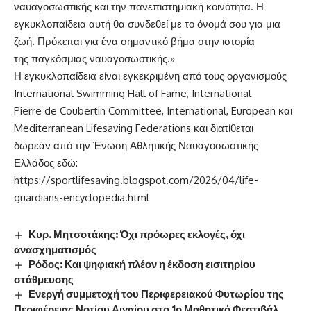
ναυαγοσωστικής και την πανεπιστημιακή κοινότητα. Η
εγκυκλοπαίδεια αυτή θα συνδεθεί με το όνομά σου για μια
ζωή. Πρόκειται για ένα σημαντικό βήμα στην ιστορία
της παγκόσμιας ναυαγοσωστικής.»
Η εγκυκλοπαίδεια είναι εγκεκριμένη από τους οργανισμούς
International Swimming Hall of Fame, International
Pierre de Coubertin Committee, International, European και
Mediterranean Lifesaving Federations και διατίθεται
δωρεάν από την Ένωση Αθλητικής Ναυαγοσωστικής
Ελλάδος εδώ:
https://sportlifesaving.blogspot.com/2026/04/life-
guardians-encyclopedia.html
Κυρ. Μητσοτάκης: Όχι πρόωρες εκλογές, όχι
ανασχηματισμός
Ρόδος: Και ψηφιακή πλέον η έκδοση εισιτηρίου
στάθμευσης
Ενεργή συμμετοχή του Περιφερειακού Φυτωρίου της
Περιφέρειας Νοτίου Αιγαίου στο 1ο Μαθητικό Φεστιβάλ