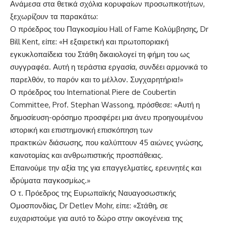
Ανάμεσα στα θετικά σχόλια κορυφαίων προσωπικοτήτων,
ξεχωρίζουν τα παρακάτω:
O πρόεδρος του Παγκοσμίου Hall of Fame Κολύμβησης, Dr
Bill Kent, είπε: «Η εξαιρετική και πρωτοποριακή
εγκυκλοπαίδεια του Στάθη δικαιολογεί τη φήμη του ως
συγγραφέα. Αυτή η τεράστια εργασία, συνδέει αρμονικά το
παρελθόν, το παρόν και το μέλλον. Συγχαρητήρια!»
Ο πρόεδρος του International Piere de Coubertin
Committee, Prof. Stephan Wassong, πρόσθεσε: «Αυτή η
δημοσίευση-ορόσημο προσφέρει μια άνευ προηγουμένου
ιστορική και επιστημονική επισκόπηση των
πρακτικών διάσωσης, που καλύπτουν 45 αιώνες γνώσης,
καινοτομίας και ανθρωπιστικής προσπάθειας.
Επαινούμε την αξία της για επαγγελματίες, ερευνητές και
ιδρύματα παγκοσμίως.»
Ο τ. Πρόεδρος της Ευρωπαϊκής Ναυαγοσωστικής
Ομοσπονδίας, Dr Detlev Mohr, είπε: «Στάθη, σε
ευχαριστούμε για αυτό το δώρο στην οικογένεια της